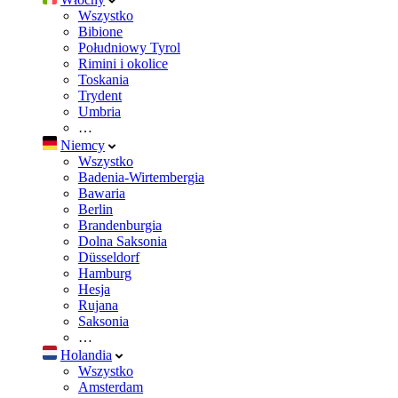
Wszystko
Bibione
Południowy Tyrol
Rimini i okolice
Toskania
Trydent
Umbria
…
Niemcy
Wszystko
Badenia-Wirtembergia
Bawaria
Berlin
Brandenburgia
Dolna Saksonia
Düsseldorf
Hamburg
Hesja
Rujana
Saksonia
…
Holandia
Wszystko
Amsterdam