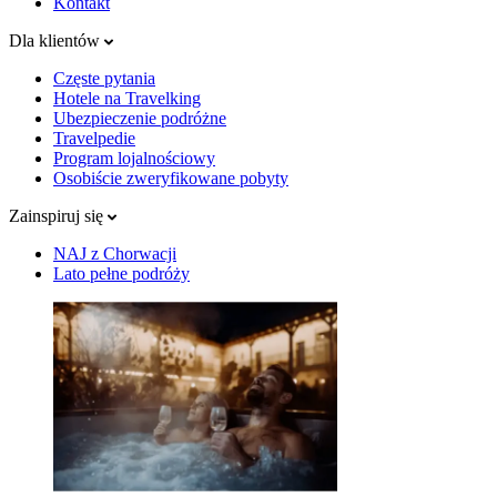
Kontakt
Dla klientów
Częste pytania
Hotele na Travelking
Ubezpieczenie podróżne
Travelpedie
Program lojalnościowy
Osobiście zweryfikowane pobyty
Zainspiruj się
NAJ z Chorwacji
Lato pełne podróży