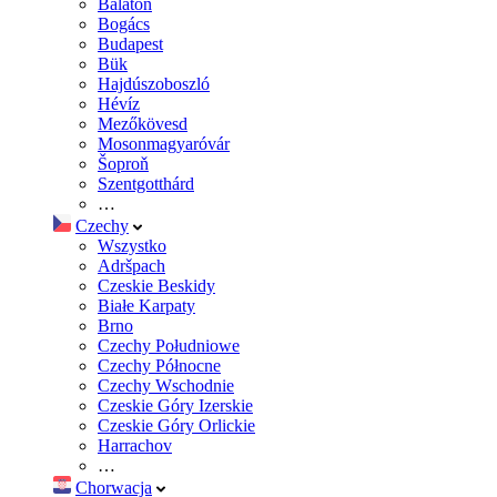
Balaton
Bogács
Budapest
Bük
Hajdúszoboszló
Hévíz
Mezőkövesd
Mosonmagyaróvár
Šoproň
Szentgotthárd
…
Czechy
Wszystko
Adršpach
Czeskie Beskidy
Białe Karpaty
Brno
Czechy Południowe
Czechy Północne
Czechy Wschodnie
Czeskie Góry Izerskie
Czeskie Góry Orlickie
Harrachov
…
Chorwacja