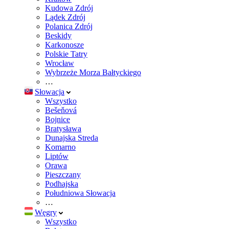
Kudowa Zdrój
Lądek Zdrój
Polanica Zdrój
Beskidy
Karkonosze
Polskie Tatry
Wrocław
Wybrzeże Morza Bałtyckiego
…
Słowacja
Wszystko
Bešeňová
Bojnice
Bratysława
Dunajska Streda
Komarno
Liptów
Orawa
Pieszczany
Podhajska
Południowa Słowacja
…
Węgry
Wszystko