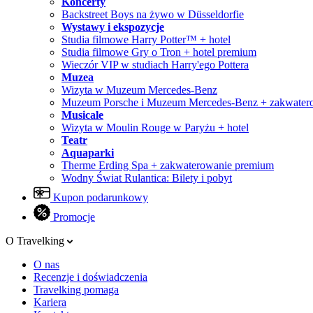
Koncerty
Backstreet Boys na żywo w Düsseldorfie
Wystawy i ekspozycje
Studia filmowe Harry Potter™ + hotel
Studia filmowe Gry o Tron + hotel premium
Wieczór VIP w studiach Harry'ego Pottera
Muzea
Wizyta w Muzeum Mercedes-Benz
Muzeum Porsche i Muzeum Mercedes-Benz + zakwater
Musicale
Wizyta w Moulin Rouge w Paryżu + hotel
Teatr
Aquaparki
Therme Erding Spa + zakwaterowanie premium
Wodny Świat Rulantica: Bilety i pobyt
Kupon podarunkowy
Promocje
O Travelking
O nas
Recenzje i doświadczenia
Travelking pomaga
Kariera