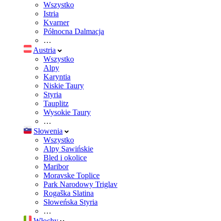
Wszystko
Istria
Kvarner
Północna Dalmacja
…
Austria
Wszystko
Alpy
Karyntia
Niskie Taury
Styria
Tauplitz
Wysokie Taury
…
Słowenia
Wszystko
Alpy Sawińskie
Bled i okolice
Maribor
Moravske Toplice
Park Narodowy Triglav
Rogaška Slatina
Słoweńska Styria
…
Włochy