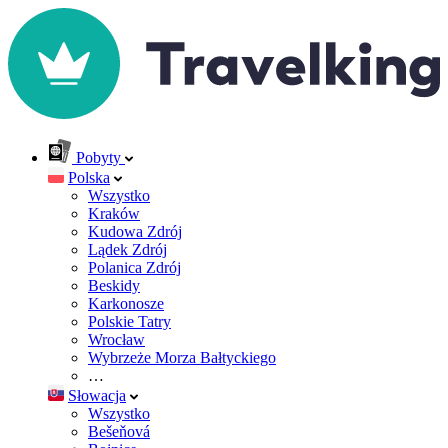
Pobyty
Polska
Wszystko
Kraków
Kudowa Zdrój
Lądek Zdrój
Polanica Zdrój
Beskidy
Karkonosze
Polskie Tatry
Wrocław
Wybrzeże Morza Bałtyckiego
…
Słowacja
Wszystko
Bešeňová