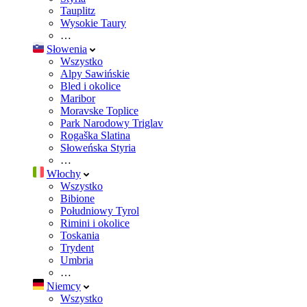
Tauplitz
Wysokie Taury
…
Słowenia
Wszystko
Alpy Sawińskie
Bled i okolice
Maribor
Moravske Toplice
Park Narodowy Triglav
Rogaška Slatina
Słoweńska Styria
…
Włochy
Wszystko
Bibione
Południowy Tyrol
Rimini i okolice
Toskania
Trydent
Umbria
…
Niemcy
Wszystko