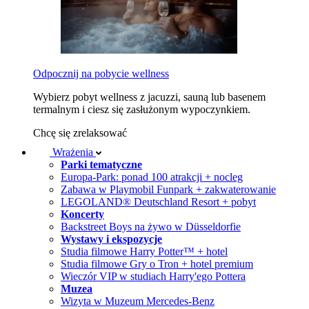
Odpocznij na pobycie wellness
Wybierz pobyt wellness z jacuzzi, sauną lub basenem
termalnym i ciesz się zasłużonym wypoczynkiem.
Chcę się zrelaksować
Wrażenia
Parki tematyczne
Europa-Park: ponad 100 atrakcji + nocleg
Zabawa w Playmobil Funpark + zakwaterowanie
LEGOLAND® Deutschland Resort + pobyt
Koncerty
Backstreet Boys na żywo w Düsseldorfie
Wystawy i ekspozycje
Studia filmowe Harry Potter™ + hotel
Studia filmowe Gry o Tron + hotel premium
Wieczór VIP w studiach Harry'ego Pottera
Muzea
Wizyta w Muzeum Mercedes-Benz