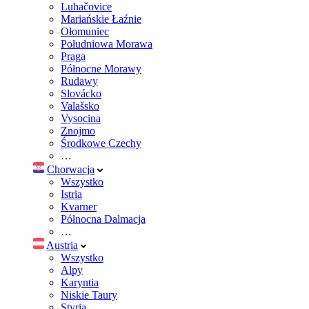
Luhačovice
Mariańskie Łaźnie
Ołomuniec
Południowa Morawa
Praga
Północne Morawy
Rudawy
Slovácko
Valašsko
Vysocina
Znojmo
Środkowe Czechy
…
Chorwacja
Wszystko
Istria
Kvarner
Północna Dalmacja
…
Austria
Wszystko
Alpy
Karyntia
Niskie Taury
Styria