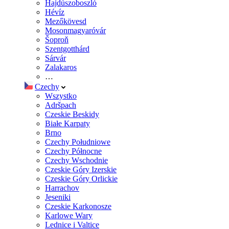
Hajdúszoboszló
Hévíz
Mezőkövesd
Mosonmagyaróvár
Šoproň
Szentgotthárd
Sárvár
Zalakaros
…
Czechy
Wszystko
Adršpach
Czeskie Beskidy
Białe Karpaty
Brno
Czechy Południowe
Czechy Północne
Czechy Wschodnie
Czeskie Góry Izerskie
Czeskie Góry Orlickie
Harrachov
Jeseniki
Czeskie Karkonosze
Karlowe Wary
Lednice i Valtice