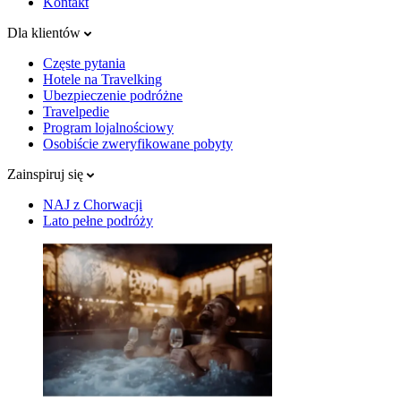
Kontakt
Dla klientów
Częste pytania
Hotele na Travelking
Ubezpieczenie podróżne
Travelpedie
Program lojalnościowy
Osobiście zweryfikowane pobyty
Zainspiruj się
NAJ z Chorwacji
Lato pełne podróży