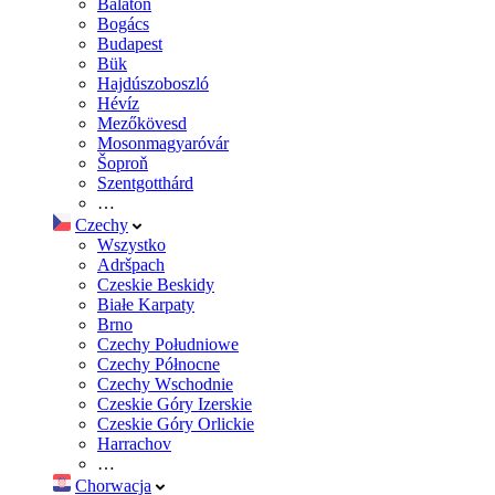
Balaton
Bogács
Budapest
Bük
Hajdúszoboszló
Hévíz
Mezőkövesd
Mosonmagyaróvár
Šoproň
Szentgotthárd
…
Czechy
Wszystko
Adršpach
Czeskie Beskidy
Białe Karpaty
Brno
Czechy Południowe
Czechy Północne
Czechy Wschodnie
Czeskie Góry Izerskie
Czeskie Góry Orlickie
Harrachov
…
Chorwacja