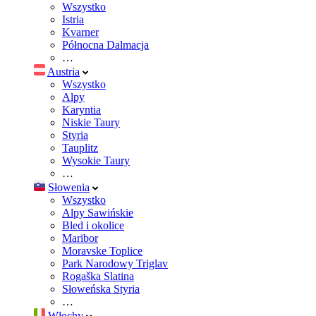
Wszystko
Istria
Kvarner
Północna Dalmacja
…
Austria
Wszystko
Alpy
Karyntia
Niskie Taury
Styria
Tauplitz
Wysokie Taury
…
Słowenia
Wszystko
Alpy Sawińskie
Bled i okolice
Maribor
Moravske Toplice
Park Narodowy Triglav
Rogaška Slatina
Słoweńska Styria
…
Włochy