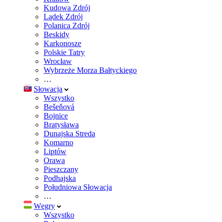
Kudowa Zdrój
Lądek Zdrój
Polanica Zdrój
Beskidy
Karkonosze
Polskie Tatry
Wrocław
Wybrzeże Morza Bałtyckiego
…
Słowacja
Wszystko
Bešeňová
Bojnice
Bratysława
Dunajska Streda
Komarno
Liptów
Orawa
Pieszczany
Podhajska
Południowa Słowacja
…
Węgry
Wszystko