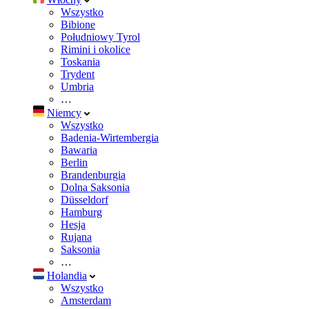
Wszystko
Bibione
Południowy Tyrol
Rimini i okolice
Toskania
Trydent
Umbria
…
Niemcy
Wszystko
Badenia-Wirtembergia
Bawaria
Berlin
Brandenburgia
Dolna Saksonia
Düsseldorf
Hamburg
Hesja
Rujana
Saksonia
…
Holandia
Wszystko
Amsterdam