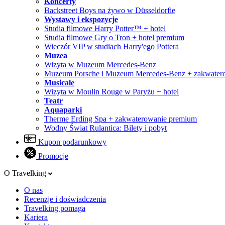
Koncerty
Backstreet Boys na żywo w Düsseldorfie
Wystawy i ekspozycje
Studia filmowe Harry Potter™ + hotel
Studia filmowe Gry o Tron + hotel premium
Wieczór VIP w studiach Harry'ego Pottera
Muzea
Wizyta w Muzeum Mercedes-Benz
Muzeum Porsche i Muzeum Mercedes-Benz + zakwater
Musicale
Wizyta w Moulin Rouge w Paryżu + hotel
Teatr
Aquaparki
Therme Erding Spa + zakwaterowanie premium
Wodny Świat Rulantica: Bilety i pobyt
Kupon podarunkowy
Promocje
O Travelking
O nas
Recenzje i doświadczenia
Travelking pomaga
Kariera