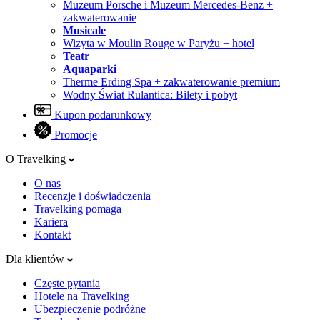
Muzeum Porsche i Muzeum Mercedes-Benz +
zakwaterowanie
Musicale
Wizyta w Moulin Rouge w Paryżu + hotel
Teatr
Aquaparki
Therme Erding Spa + zakwaterowanie premium
Wodny Świat Rulantica: Bilety i pobyt
Kupon podarunkowy
Promocje
O Travelking
O nas
Recenzje i doświadczenia
Travelking pomaga
Kariera
Kontakt
Dla klientów
Częste pytania
Hotele na Travelking
Ubezpieczenie podróżne