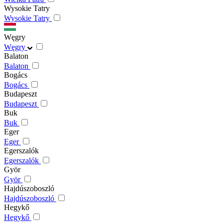
Wysokie Tatry
Wysokie Tatry
Węgry
Węgry
Balaton
Balaton
Bogács
Bogács
Budapeszt
Budapeszt
Buk
Buk
Eger
Eger
Egerszalók
Egerszalók
Györ
Györ
Hajdúszoboszló
Hajdúszoboszló
Hegykő
Hegykő