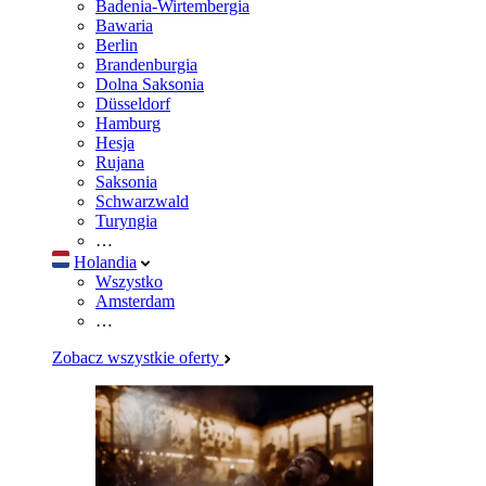
Badenia-Wirtembergia
Bawaria
Berlin
Brandenburgia
Dolna Saksonia
Düsseldorf
Hamburg
Hesja
Rujana
Saksonia
Schwarzwald
Turyngia
…
Holandia
Wszystko
Amsterdam
…
Zobacz wszystkie oferty