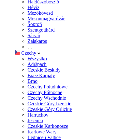
Hajdúszoboszló
Hévíz
Mezőkövesd
Mosonmagyaróvár
Šoproň
Szentgotthárd
Sárvár
Zalakaros
…
Czechy
Wszystko
Adršpach
Czeskie Beskidy
Białe Karpaty
Brno
Czechy Południowe
Czechy Północne
Czechy Wschodnie
Czeskie Góry Izerskie
Czeskie Góry Orlickie
Harrachov
Jeseniki
Czeskie Karkonosze
Karlowe Wary
Lednice i Valtice