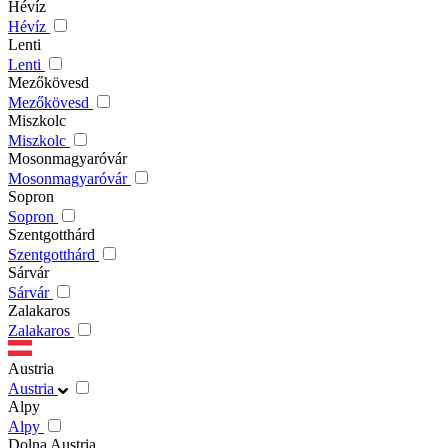
Hévíz
Hévíz
Lenti
Lenti
Mezőkövesd
Mezőkövesd
Miszkolc
Miszkolc
Mosonmagyaróvár
Mosonmagyaróvár
Sopron
Sopron
Szentgotthárd
Szentgotthárd
Sárvár
Sárvár
Zalakaros
Zalakaros
Austria
Austria
Alpy
Alpy
Dolna Austria