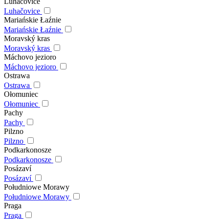
Luhačovice
Luhačovice
Mariańskie Łaźnie
Mariańskie Łaźnie
Moravský kras
Moravský kras
Máchovo jezioro
Máchovo jezioro
Ostrawa
Ostrawa
Ołomuniec
Ołomuniec
Pachy
Pachy
Pilzno
Pilzno
Podkarkonosze
Podkarkonosze
Posázaví
Posázaví
Południowe Morawy
Południowe Morawy
Praga
Praga