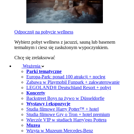
Odpocznij na pobycie wellness
Wybierz pobyt wellness z jacuzzi, sauną lub basenem
termalnym i ciesz się zasłużonym wypoczynkiem.
Chcę się zrelaksować
Wrażenia
Parki tematyczne
Europa-Park: ponad 100 atrakcji + nocleg
Zabawa w Playmobil Funpark + zakwaterowanie
LEGOLAND® Deutschland Resort + pobyt
Koncerty
Backstreet Boys na żywo w Düsseldorfie
Wystawy i ekspozycje
Studia filmowe Harry Potter™ + hotel
Studia filmowe Gry o Tron + hotel premium
Wieczór VIP w studiach Harry'ego Pottera
Muzea
Wizyta w Muzeum Mercedes-Benz