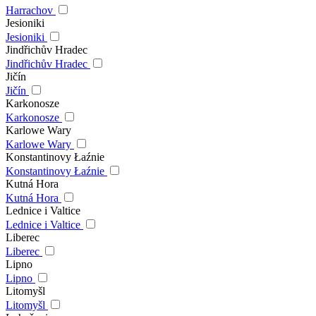
Harrachov
Jesioniki
Jesioniki
Jindřichův Hradec
Jindřichův Hradec
Jičín
Jičín
Karkonosze
Karkonosze
Karlowe Wary
Karlowe Wary
Konstantinovy Łaźnie
Konstantinovy Łaźnie
Kutná Hora
Kutná Hora
Lednice i Valtice
Lednice i Valtice
Liberec
Liberec
Lipno
Lipno
Litomyšl
Litomyšl