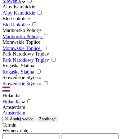
Słowenia
Alpy Kamnickie
Alpy Kamnickie
Bled i okolice
Bled i okolice
Mariborsko Pohorje
Mariborsko Pohorje
Morawskie Toplice
Morawskie Toplice
Park Narodowy Triglav
Park Narodowy Triglav
Rogaška Slatina
Rogaška Slatina
Słoweńskie Štýrsko
Słoweńskie Štýrsko
Holandia
Holandia
Amsterdam
Amsterdam
Anuluj wybór
Zamknąć
Termin
Wybierz datę...