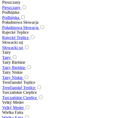
Pieszczany
Pieszczany
Podhájska
Podhájska
Południowa Słowacja
Południowa Słowacja
Rajecké Teplice
Rajecké Teplice
Słowacki raj
Słowacki raj
Tatry
Tatry
Tatry Bielskie
Tatry Bielskie
Tatry Niskie
Tatry Niskie
Trenčianské Teplice
Trenčianské Teplice
Turczańskie Cieplice
Turczańskie Cieplice
Velký Meder
Velký Meder
Wielka Fatra
Wielka Fatra