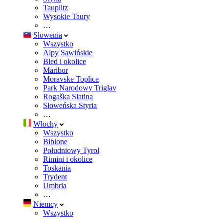
Tauplitz
Wysokie Taury
…
Słowenia
Wszystko
Alpy Sawińskie
Bled i okolice
Maribor
Moravske Toplice
Park Narodowy Triglav
Rogaška Slatina
Słoweńska Styria
…
Włochy
Wszystko
Bibione
Południowy Tyrol
Rimini i okolice
Toskania
Trydent
Umbria
…
Niemcy
Wszystko