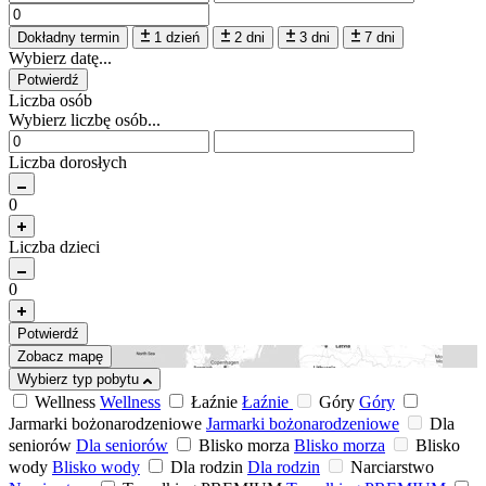
Dokładny termin
1 dzień
2 dni
3 dni
7 dni
Wybierz datę...
Potwierdź
Liczba osób
Wybierz liczbę osób...
Liczba dorosłych
0
Liczba dzieci
0
Potwierdź
Zobacz mapę
Wybierz typ pobytu
Wellness
Wellness
Łaźnie
Łaźnie
Góry
Góry
Jarmarki bożonarodzeniowe
Jarmarki bożonarodzeniowe
Dla
seniorów
Dla seniorów
Blisko morza
Blisko morza
Blisko
wody
Blisko wody
Dla rodzin
Dla rodzin
Narciarstwo