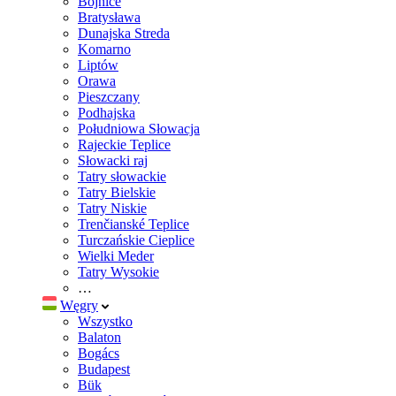
Bojnice
Bratysława
Dunajska Streda
Komarno
Liptów
Orawa
Pieszczany
Podhajska
Południowa Słowacja
Rajeckie Teplice
Słowacki raj
Tatry słowackie
Tatry Bielskie
Tatry Niskie
Trenčianské Teplice
Turczańskie Cieplice
Wielki Meder
Tatry Wysokie
…
Węgry
Wszystko
Balaton
Bogács
Budapest
Bük