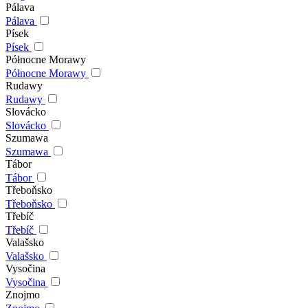
Pálava
Pálava
Písek
Písek
Północne Morawy
Północne Morawy
Rudawy
Rudawy
Slovácko
Slovácko
Szumawa
Szumawa
Tábor
Tábor
Třeboňsko
Třeboňsko
Třebíč
Třebíč
Valašsko
Valašsko
Vysočina
Vysočina
Znojmo