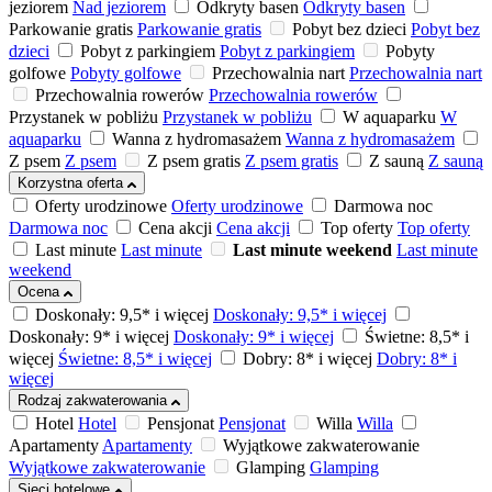
jeziorem
Nad jeziorem
Odkryty basen
Odkryty basen
Parkowanie gratis
Parkowanie gratis
Pobyt bez dzieci
Pobyt bez
dzieci
Pobyt z parkingiem
Pobyt z parkingiem
Pobyty
golfowe
Pobyty golfowe
Przechowalnia nart
Przechowalnia nart
Przechowalnia rowerów
Przechowalnia rowerów
Przystanek w pobliżu
Przystanek w pobliżu
W aquaparku
W
aquaparku
Wanna z hydromasażem
Wanna z hydromasażem
Z psem
Z psem
Z psem gratis
Z psem gratis
Z sauną
Z sauną
Korzystna oferta
Oferty urodzinowe
Oferty urodzinowe
Darmowa noc
Darmowa noc
Cena akcji
Cena akcji
Top oferty
Top oferty
Last minute
Last minute
Last minute weekend
Last minute
weekend
Ocena
Doskonały: 9,5* i więcej
Doskonały: 9,5* i więcej
Doskonały: 9* i więcej
Doskonały: 9* i więcej
Świetne: 8,5* i
więcej
Świetne: 8,5* i więcej
Dobry: 8* i więcej
Dobry: 8* i
więcej
Rodzaj zakwaterowania
Hotel
Hotel
Pensjonat
Pensjonat
Willa
Willa
Apartamenty
Apartamenty
Wyjątkowe zakwaterowanie
Wyjątkowe zakwaterowanie
Glamping
Glamping
Sieci hotelowe