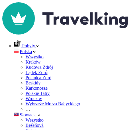
Pobyty
Polska
Wszystko
Kraków
Kudowa Zdrój
Lądek Zdrój
Polanica Zdrój
Beskidy
Karkonosze
Polskie Tatry
Wrocław
Wybrzeże Morza Bałtyckiego
…
Słowacja
Wszystko
Bešeňová