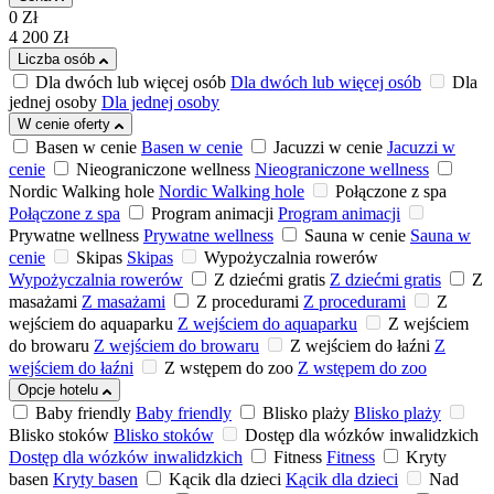
0
Zł
4 200
Zł
Liczba osób
Dla dwóch lub więcej osób
Dla dwóch lub więcej osób
Dla
jednej osoby
Dla jednej osoby
W cenie oferty
Basen w cenie
Basen w cenie
Jacuzzi w cenie
Jacuzzi w
cenie
Nieograniczone wellness
Nieograniczone wellness
Nordic Walking hole
Nordic Walking hole
Połączone z spa
Połączone z spa
Program animacji
Program animacji
Prywatne wellness
Prywatne wellness
Sauna w cenie
Sauna w
cenie
Skipas
Skipas
Wypożyczalnia rowerów
Wypożyczalnia rowerów
Z dziećmi gratis
Z dziećmi gratis
Z
masażami
Z masażami
Z procedurami
Z procedurami
Z
wejściem do aquaparku
Z wejściem do aquaparku
Z wejściem
do browaru
Z wejściem do browaru
Z wejściem do łaźni
Z
wejściem do łaźni
Z wstępem do zoo
Z wstępem do zoo
Opcje hotelu
Baby friendly
Baby friendly
Blisko plaży
Blisko plaży
Blisko stoków
Blisko stoków
Dostęp dla wózków inwalidzkich
Dostęp dla wózków inwalidzkich
Fitness
Fitness
Kryty
basen
Kryty basen
Kącik dla dzieci
Kącik dla dzieci
Nad