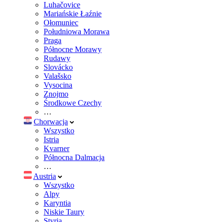
Luhačovice
Mariańskie Łaźnie
Ołomuniec
Południowa Morawa
Praga
Północne Morawy
Rudawy
Slovácko
Valašsko
Vysocina
Znojmo
Środkowe Czechy
…
Chorwacja
Wszystko
Istria
Kvarner
Północna Dalmacja
…
Austria
Wszystko
Alpy
Karyntia
Niskie Taury
Styria