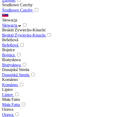
Znojmo
Środkowe Czechy
Środkowe Czechy
Słowacja
Słowacja
Beskid Żywiecko-Kisucki
Beskid Żywiecko-Kisucki
Bešeňová
Bešeňová
Bojnice
Bojnice
Bratysława
Bratysława
Dunajská Streda
Dunajská Streda
Komárno
Komárno
Liptov
Liptov
Mała Fatra
Mała Fatra
Orawa
Orawa