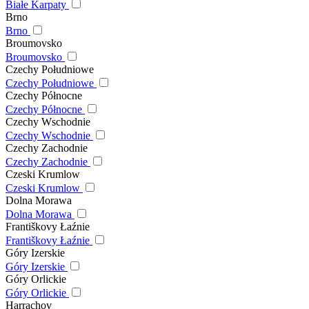
Białe Karpaty
Brno
Brno
Broumovsko
Broumovsko
Czechy Południowe
Czechy Południowe
Czechy Północne
Czechy Północne
Czechy Wschodnie
Czechy Wschodnie
Czechy Zachodnie
Czechy Zachodnie
Czeski Krumlow
Czeski Krumlow
Dolna Morawa
Dolna Morawa
Františkovy Łaźnie
Františkovy Łaźnie
Góry Izerskie
Góry Izerskie
Góry Orlickie
Góry Orlickie
Harrachov