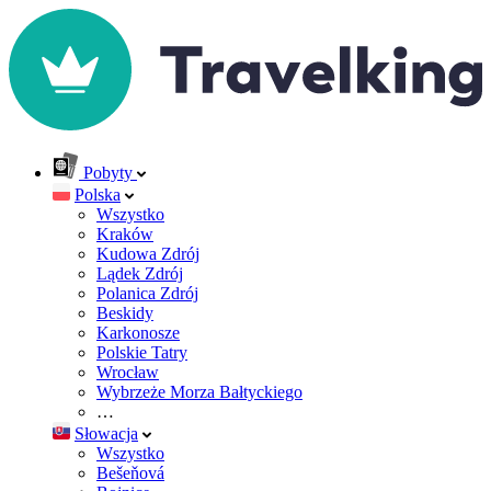
Pobyty
Polska
Wszystko
Kraków
Kudowa Zdrój
Lądek Zdrój
Polanica Zdrój
Beskidy
Karkonosze
Polskie Tatry
Wrocław
Wybrzeże Morza Bałtyckiego
…
Słowacja
Wszystko
Bešeňová