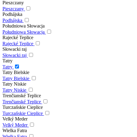
Pieszczany
Pieszczany
Podhájska
Podhájska
Południowa Słowacja
Południowa Słowacja
Rajecké Teplice
Rajecké Teplice
Słowacki raj
Słowacki raj
Tatry
Tatry
Tatry Bielskie
Tatry Bielskie
Tatry Niskie
Tatry Niskie
Trenčianské Teplice
Trenčianské Teplice
Turczańskie Cieplice
Turczańskie Cieplice
Velký Meder
Velký Meder
Wielka Fatra
Wielka Fatra