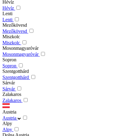
Hévíz
Hévíz
Lenti
Lenti
Mezőkövesd
Mezőkövesd
Miszkolc
Miszkolc
Mosonmagyaróvár
Mosonmagyaróvár
Sopron
Sopron
Szentgotthárd
Szentgotthárd
Sárvár
Sárvár
Zalakaros
Zalakaros
Austria
Austria
Alpy
Alpy
Dolna Austria