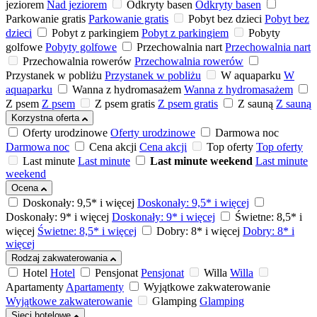
jeziorem
Nad jeziorem
Odkryty basen
Odkryty basen
Parkowanie gratis
Parkowanie gratis
Pobyt bez dzieci
Pobyt bez
dzieci
Pobyt z parkingiem
Pobyt z parkingiem
Pobyty
golfowe
Pobyty golfowe
Przechowalnia nart
Przechowalnia nart
Przechowalnia rowerów
Przechowalnia rowerów
Przystanek w pobliżu
Przystanek w pobliżu
W aquaparku
W
aquaparku
Wanna z hydromasażem
Wanna z hydromasażem
Z psem
Z psem
Z psem gratis
Z psem gratis
Z sauną
Z sauną
Korzystna oferta
Oferty urodzinowe
Oferty urodzinowe
Darmowa noc
Darmowa noc
Cena akcji
Cena akcji
Top oferty
Top oferty
Last minute
Last minute
Last minute weekend
Last minute
weekend
Ocena
Doskonały: 9,5* i więcej
Doskonały: 9,5* i więcej
Doskonały: 9* i więcej
Doskonały: 9* i więcej
Świetne: 8,5* i
więcej
Świetne: 8,5* i więcej
Dobry: 8* i więcej
Dobry: 8* i
więcej
Rodzaj zakwaterowania
Hotel
Hotel
Pensjonat
Pensjonat
Willa
Willa
Apartamenty
Apartamenty
Wyjątkowe zakwaterowanie
Wyjątkowe zakwaterowanie
Glamping
Glamping
Sieci hotelowe