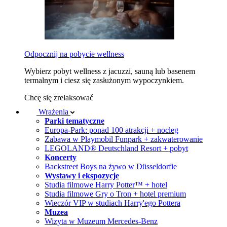
Odpocznij na pobycie wellness
Wybierz pobyt wellness z jacuzzi, sauną lub basenem
termalnym i ciesz się zasłużonym wypoczynkiem.
Chcę się zrelaksować
Wrażenia
Parki tematyczne
Europa-Park: ponad 100 atrakcji + nocleg
Zabawa w Playmobil Funpark + zakwaterowanie
LEGOLAND® Deutschland Resort + pobyt
Koncerty
Backstreet Boys na żywo w Düsseldorfie
Wystawy i ekspozycje
Studia filmowe Harry Potter™ + hotel
Studia filmowe Gry o Tron + hotel premium
Wieczór VIP w studiach Harry'ego Pottera
Muzea
Wizyta w Muzeum Mercedes-Benz