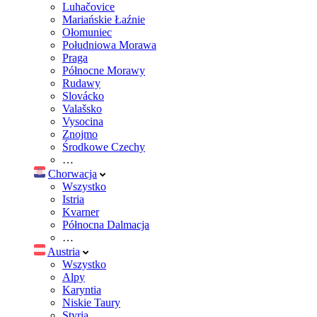
Luhačovice
Mariańskie Łaźnie
Ołomuniec
Południowa Morawa
Praga
Północne Morawy
Rudawy
Slovácko
Valašsko
Vysocina
Znojmo
Środkowe Czechy
…
Chorwacja
Wszystko
Istria
Kvarner
Północna Dalmacja
…
Austria
Wszystko
Alpy
Karyntia
Niskie Taury
Styria