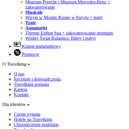
Muzeum Porsche i Muzeum Mercedes-Benz +
zakwaterowanie
Musicale
Wizyta w Moulin Rouge w Paryżu + hotel
Teatr
Aquaparki
Therme Erding Spa + zakwaterowanie premium
Wodny Świat Rulantica: Bilety i pobyt
Kupon podarunkowy
Promocje
O Travelking
O nas
Recenzje i doświadczenia
Travelking pomaga
Kariera
Kontakt
Dla klientów
Częste pytania
Hotele na Travelking
Ubezpieczenie podróżne