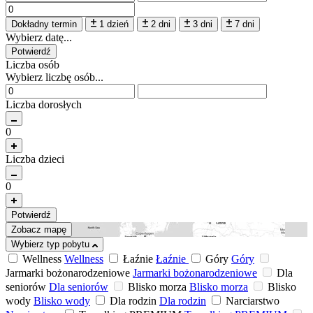
Dokładny termin
1 dzień
2 dni
3 dni
7 dni
Wybierz datę...
Potwierdź
Liczba osób
Wybierz liczbę osób...
Liczba dorosłych
0
Liczba dzieci
0
Potwierdź
Zobacz mapę
Wybierz typ pobytu
Wellness
Wellness
Łaźnie
Łaźnie
Góry
Góry
Jarmarki bożonarodzeniowe
Jarmarki bożonarodzeniowe
Dla
seniorów
Dla seniorów
Blisko morza
Blisko morza
Blisko
wody
Blisko wody
Dla rodzin
Dla rodzin
Narciarstwo