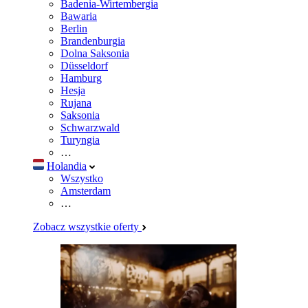
Badenia-Wirtembergia
Bawaria
Berlin
Brandenburgia
Dolna Saksonia
Düsseldorf
Hamburg
Hesja
Rujana
Saksonia
Schwarzwald
Turyngia
…
Holandia
Wszystko
Amsterdam
…
Zobacz wszystkie oferty