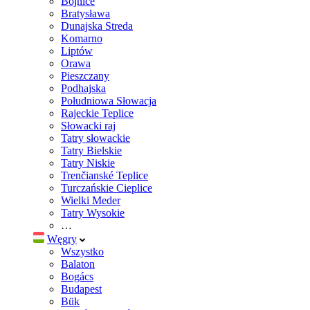
Bojnice
Bratysława
Dunajska Streda
Komarno
Liptów
Orawa
Pieszczany
Podhajska
Południowa Słowacja
Rajeckie Teplice
Słowacki raj
Tatry słowackie
Tatry Bielskie
Tatry Niskie
Trenčianské Teplice
Turczańskie Cieplice
Wielki Meder
Tatry Wysokie
…
Węgry
Wszystko
Balaton
Bogács
Budapest
Bük