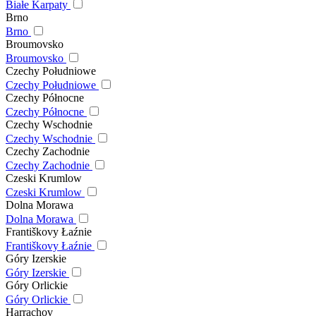
Białe Karpaty
Brno
Brno
Broumovsko
Broumovsko
Czechy Południowe
Czechy Południowe
Czechy Północne
Czechy Północne
Czechy Wschodnie
Czechy Wschodnie
Czechy Zachodnie
Czechy Zachodnie
Czeski Krumlow
Czeski Krumlow
Dolna Morawa
Dolna Morawa
Františkovy Łaźnie
Františkovy Łaźnie
Góry Izerskie
Góry Izerskie
Góry Orlickie
Góry Orlickie
Harrachov