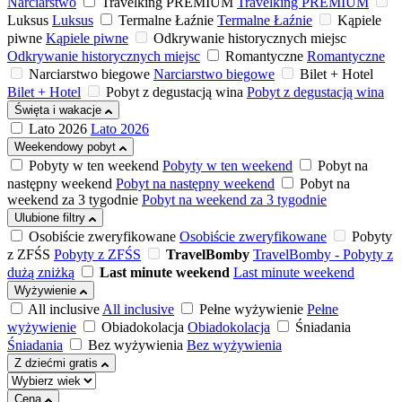
Narciarstwo
Travelking PREMIUM
Travelking PREMIUM
Luksus
Luksus
Termalne Łaźnie
Termalne Łaźnie
Kąpiele
piwne
Kąpiele piwne
Odkrywanie historycznych miejsc
Odkrywanie historycznych miejsc
Romantyczne
Romantyczne
Narciarstwo biegowe
Narciarstwo biegowe
Bilet + Hotel
Bilet + Hotel
Pobyt z degustacją wina
Pobyt z degustacją wina
Święta i wakacje
Lato 2026
Lato 2026
Weekendowy pobyt
Pobyty w ten weekend
Pobyty w ten weekend
Pobyt na
następny weekend
Pobyt na następny weekend
Pobyt na
weekend za 3 tygodnie
Pobyt na weekend za 3 tygodnie
Ulubione filtry
Osobiście zweryfikowane
Osobiście zweryfikowane
Pobyty
z ZFŚS
Pobyty z ZFŚS
TravelBomby
TravelBomby - Pobyty z
dużą zniżką
Last minute weekend
Last minute weekend
Wyżywienie
All inclusive
All inclusive
Pełne wyżywienie
Pełne
wyżywienie
Obiadokolacja
Obiadokolacja
Śniadania
Śniadania
Bez wyżywienia
Bez wyżywienia
Z dziećmi gratis
Cena