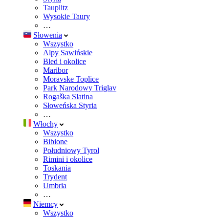
Tauplitz
Wysokie Taury
…
Słowenia
Wszystko
Alpy Sawińskie
Bled i okolice
Maribor
Moravske Toplice
Park Narodowy Triglav
Rogaška Slatina
Słoweńska Styria
…
Włochy
Wszystko
Bibione
Południowy Tyrol
Rimini i okolice
Toskania
Trydent
Umbria
…
Niemcy
Wszystko