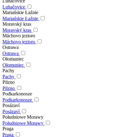
Luhačovice
Luhačovice
Mariańskie Łaźnie
Mariańskie Łaźnie
Moravský kras
Moravský kras
Máchovo jezioro
Máchovo jezioro
Ostrawa
Ostrawa
Ołomuniec
Ołomuniec
Pachy
Pachy
Pilzno
Pilzno
Podkarkonosze
Podkarkonosze
Posázaví
Posázaví
Południowe Morawy
Południowe Morawy
Praga
Praga