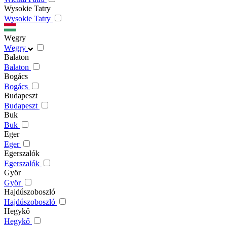
Wysokie Tatry
Wysokie Tatry
Węgry
Węgry
Balaton
Balaton
Bogács
Bogács
Budapeszt
Budapeszt
Buk
Buk
Eger
Eger
Egerszalók
Egerszalók
Györ
Györ
Hajdúszoboszló
Hajdúszoboszló
Hegykő
Hegykő