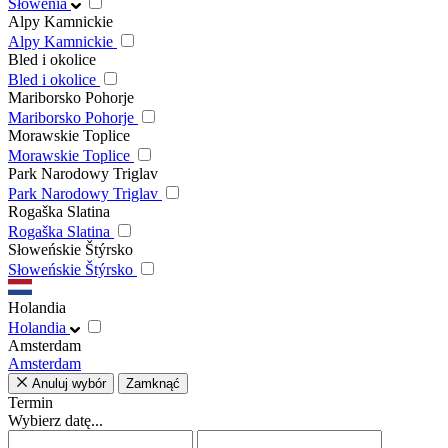
Słowenia
Alpy Kamnickie
Alpy Kamnickie
Bled i okolice
Bled i okolice
Mariborsko Pohorje
Mariborsko Pohorje
Morawskie Toplice
Morawskie Toplice
Park Narodowy Triglav
Park Narodowy Triglav
Rogaška Slatina
Rogaška Slatina
Słoweńskie Štýrsko
Słoweńskie Štýrsko
Holandia
Holandia
Amsterdam
Amsterdam
Anuluj wybór
Zamknąć
Termin
Wybierz datę...