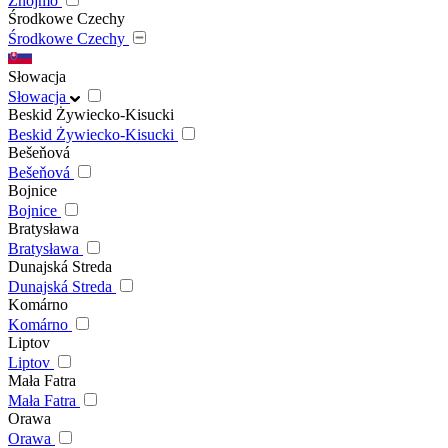
Znojmo
Środkowe Czechy
Środkowe Czechy
Słowacja
Słowacja
Beskid Żywiecko-Kisucki
Beskid Żywiecko-Kisucki
Bešeňová
Bešeňová
Bojnice
Bojnice
Bratysława
Bratysława
Dunajská Streda
Dunajská Streda
Komárno
Komárno
Liptov
Liptov
Mała Fatra
Mała Fatra
Orawa
Orawa