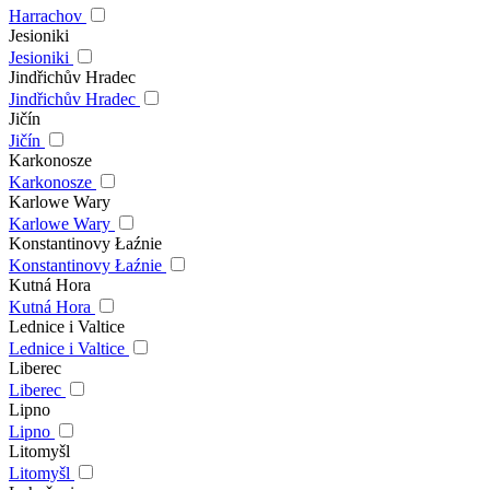
Harrachov
Jesioniki
Jesioniki
Jindřichův Hradec
Jindřichův Hradec
Jičín
Jičín
Karkonosze
Karkonosze
Karlowe Wary
Karlowe Wary
Konstantinovy Łaźnie
Konstantinovy Łaźnie
Kutná Hora
Kutná Hora
Lednice i Valtice
Lednice i Valtice
Liberec
Liberec
Lipno
Lipno
Litomyšl
Litomyšl