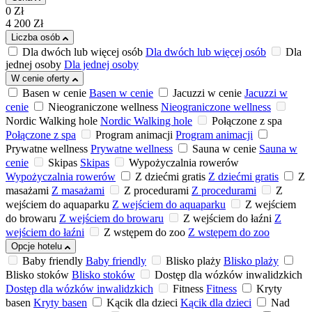
0
Zł
4 200
Zł
Liczba osób
Dla dwóch lub więcej osób
Dla dwóch lub więcej osób
Dla
jednej osoby
Dla jednej osoby
W cenie oferty
Basen w cenie
Basen w cenie
Jacuzzi w cenie
Jacuzzi w
cenie
Nieograniczone wellness
Nieograniczone wellness
Nordic Walking hole
Nordic Walking hole
Połączone z spa
Połączone z spa
Program animacji
Program animacji
Prywatne wellness
Prywatne wellness
Sauna w cenie
Sauna w
cenie
Skipas
Skipas
Wypożyczalnia rowerów
Wypożyczalnia rowerów
Z dziećmi gratis
Z dziećmi gratis
Z
masażami
Z masażami
Z procedurami
Z procedurami
Z
wejściem do aquaparku
Z wejściem do aquaparku
Z wejściem
do browaru
Z wejściem do browaru
Z wejściem do łaźni
Z
wejściem do łaźni
Z wstępem do zoo
Z wstępem do zoo
Opcje hotelu
Baby friendly
Baby friendly
Blisko plaży
Blisko plaży
Blisko stoków
Blisko stoków
Dostęp dla wózków inwalidzkich
Dostęp dla wózków inwalidzkich
Fitness
Fitness
Kryty
basen
Kryty basen
Kącik dla dzieci
Kącik dla dzieci
Nad