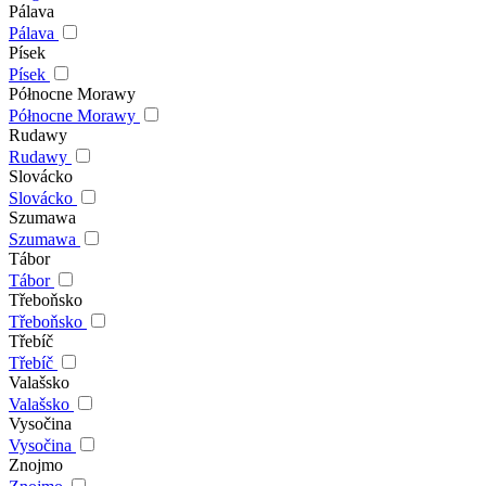
Pálava
Pálava
Písek
Písek
Północne Morawy
Północne Morawy
Rudawy
Rudawy
Slovácko
Slovácko
Szumawa
Szumawa
Tábor
Tábor
Třeboňsko
Třeboňsko
Třebíč
Třebíč
Valašsko
Valašsko
Vysočina
Vysočina
Znojmo