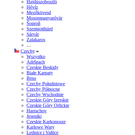
Hajdúszoboszló
Hévíz
Mezőkövesd
Mosonmagyaróvár
Šoproň
Szentgotthárd
Sárvár
Zalakaros
…
Czechy
Wszystko
Adršpach
Czeskie Beskidy
Białe Karpaty
Brno
Czechy Południowe
Czechy Północne
Czechy Wschodnie
Czeskie Góry Izerskie
Czeskie Góry Orlickie
Harrachov
Jeseniki
Czeskie Karkonosze
Karlowe Wary
Lednice i Valtice