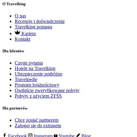
O Travelking
O nas
Recenzje i doświadczenia
Travelking pomaga
Kariera
Kontakt
Dla klientów
Częste pytania
Hotele na Travelking
Ubezpieczenie podróżne
Travelpedie
Program lojalnościowy
Osobiście zweryfikowane pobyty
Pobyty z użyciem ZFŚS
Dla partnerów
Chcę zostać partnerem
Zaloguj się do extranetu
Facebook
Instagram
Youtube
Blog