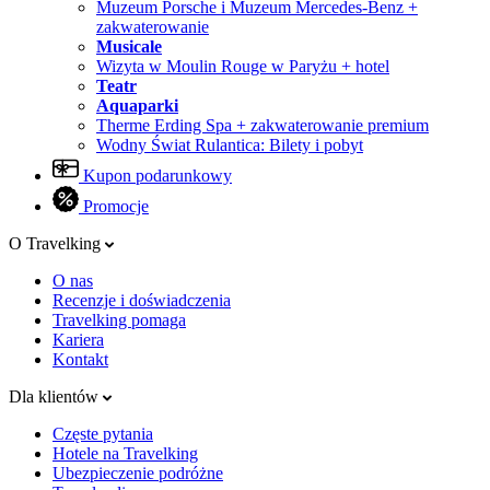
Muzeum Porsche i Muzeum Mercedes-Benz +
zakwaterowanie
Musicale
Wizyta w Moulin Rouge w Paryżu + hotel
Teatr
Aquaparki
Therme Erding Spa + zakwaterowanie premium
Wodny Świat Rulantica: Bilety i pobyt
Kupon podarunkowy
Promocje
O Travelking
O nas
Recenzje i doświadczenia
Travelking pomaga
Kariera
Kontakt
Dla klientów
Częste pytania
Hotele na Travelking
Ubezpieczenie podróżne