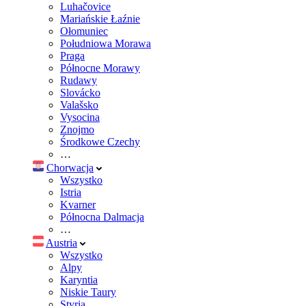
Luhačovice
Mariańskie Łaźnie
Ołomuniec
Południowa Morawa
Praga
Północne Morawy
Rudawy
Slovácko
Valašsko
Vysocina
Znojmo
Środkowe Czechy
…
Chorwacja
Wszystko
Istria
Kvarner
Północna Dalmacja
…
Austria
Wszystko
Alpy
Karyntia
Niskie Taury
Styria