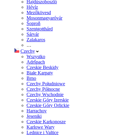
Hajdúszoboszló
Hévíz
Mezőkövesd
Mosonmagyaróvár
Šoproň
Szentgotthárd
Sárvár
Zalakaros
…
Czechy
Wszystko
Adršpach
Czeskie Beskidy
Białe Karpaty
Brno
Czechy Południowe
Czechy Północne
Czechy Wschodnie
Czeskie Góry Izerskie
Czeskie Góry Orlickie
Harrachov
Jeseniki
Czeskie Karkonosze
Karlowe Wary
Lednice i Valtice