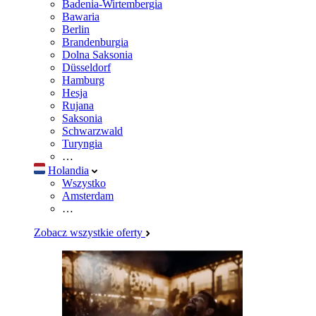
Badenia-Wirtembergia
Bawaria
Berlin
Brandenburgia
Dolna Saksonia
Düsseldorf
Hamburg
Hesja
Rujana
Saksonia
Schwarzwald
Turyngia
…
Holandia
Wszystko
Amsterdam
…
Zobacz wszystkie oferty