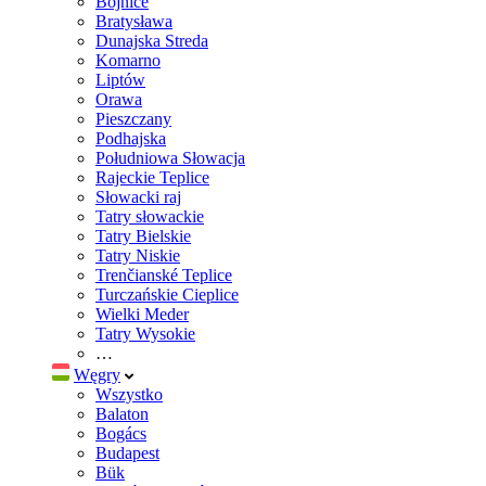
Bojnice
Bratysława
Dunajska Streda
Komarno
Liptów
Orawa
Pieszczany
Podhajska
Południowa Słowacja
Rajeckie Teplice
Słowacki raj
Tatry słowackie
Tatry Bielskie
Tatry Niskie
Trenčianské Teplice
Turczańskie Cieplice
Wielki Meder
Tatry Wysokie
…
Węgry
Wszystko
Balaton
Bogács
Budapest
Bük