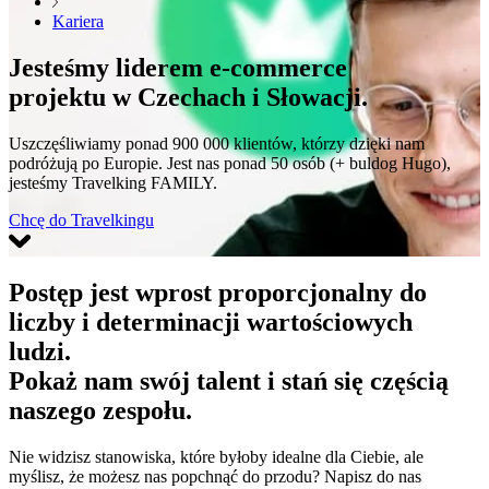
Kariera
Jesteśmy liderem e-commerce
projektu w Czechach i Słowacji.
Uszczęśliwiamy ponad 900 000 klientów, którzy dzięki nam
podróżują po Europie. Jest nas ponad 50 osób (+ buldog Hugo),
jesteśmy Travelking FAMILY.
Chcę do Travelkingu
Postęp jest wprost proporcjonalny do
liczby i determinacji wartościowych
ludzi.
Pokaż nam swój talent i stań się częścią
naszego zespołu.
Nie widzisz stanowiska, które byłoby idealne dla Ciebie, ale
myślisz, że możesz nas popchnąć do przodu? Napisz do nas