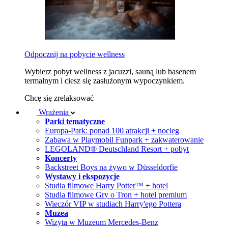
Odpocznij na pobycie wellness
Wybierz pobyt wellness z jacuzzi, sauną lub basenem
termalnym i ciesz się zasłużonym wypoczynkiem.
Chcę się zrelaksować
Wrażenia
Parki tematyczne
Europa-Park: ponad 100 atrakcji + nocleg
Zabawa w Playmobil Funpark + zakwaterowanie
LEGOLAND® Deutschland Resort + pobyt
Koncerty
Backstreet Boys na żywo w Düsseldorfie
Wystawy i ekspozycje
Studia filmowe Harry Potter™ + hotel
Studia filmowe Gry o Tron + hotel premium
Wieczór VIP w studiach Harry'ego Pottera
Muzea
Wizyta w Muzeum Mercedes-Benz