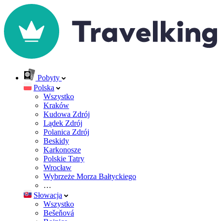
Pobyty
Polska
Wszystko
Kraków
Kudowa Zdrój
Lądek Zdrój
Polanica Zdrój
Beskidy
Karkonosze
Polskie Tatry
Wrocław
Wybrzeże Morza Bałtyckiego
…
Słowacja
Wszystko
Bešeňová