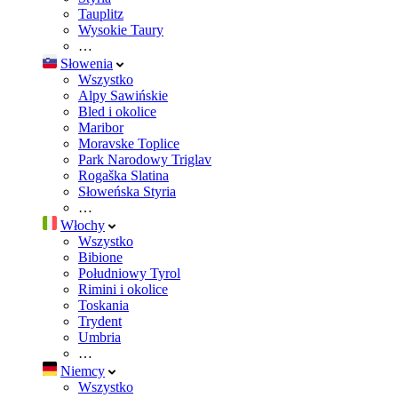
Tauplitz
Wysokie Taury
…
Słowenia
Wszystko
Alpy Sawińskie
Bled i okolice
Maribor
Moravske Toplice
Park Narodowy Triglav
Rogaška Slatina
Słoweńska Styria
…
Włochy
Wszystko
Bibione
Południowy Tyrol
Rimini i okolice
Toskania
Trydent
Umbria
…
Niemcy
Wszystko