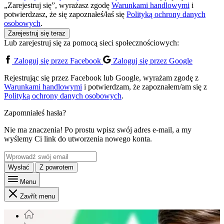
„Zarejestruj się”, wyrażasz zgodę
Warunkami handlowymi
i
potwierdzasz, że się zapoznałeś/łaś się
Polityką ochrony danych
osobowych
.
Zarejestruj się teraz
Lub zarejestruj się za pomocą sieci społecznościowych:
Zaloguj się przez Facebook
Zaloguj się przez Google
Rejestrując się przez Facebook lub Google, wyrażam zgodę z
Warunkami handlowymi
i potwierdzam, że zapoznałem/am się z
Polityką ochrony danych osobowych
.
Zapomniałeś hasła?
Nie ma znaczenia! Po prostu wpisz swój adres e-mail, a my
wyślemy Ci link do utworzenia nowego konta.
Wysłać
Z powrotem
Menu
Zavřít menu