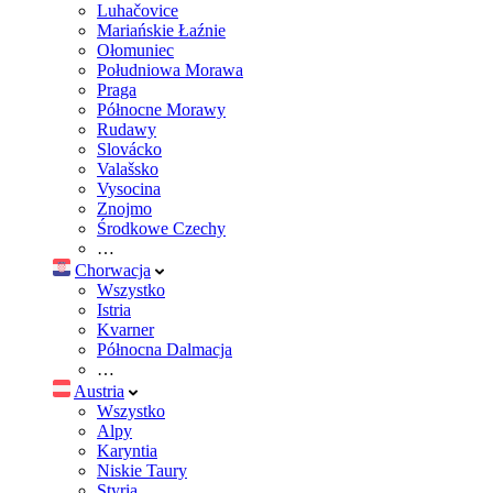
Luhačovice
Mariańskie Łaźnie
Ołomuniec
Południowa Morawa
Praga
Północne Morawy
Rudawy
Slovácko
Valašsko
Vysocina
Znojmo
Środkowe Czechy
…
Chorwacja
Wszystko
Istria
Kvarner
Północna Dalmacja
…
Austria
Wszystko
Alpy
Karyntia
Niskie Taury
Styria