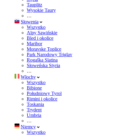
Tauplitz
Wysokie Taury
…
Słowenia
Wszystko
Alpy Sawińskie
Bled i okolice
Maribor
Moravske Toplice
Park Narodowy Triglav
Rogaška Slatina
Słoweńska Styria
…
Włochy
Wszystko
Bibione
Południowy Tyrol
Rimini i okolice
Toskania
Trydent
Umbria
…
Niemcy
Wszystko