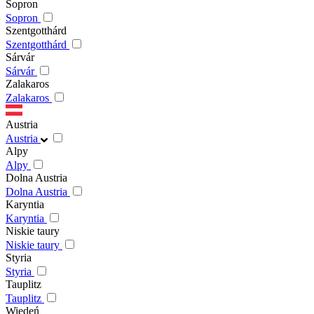
Sopron
Sopron
Szentgotthárd
Szentgotthárd
Sárvár
Sárvár
Zalakaros
Zalakaros
Austria
Austria
Alpy
Alpy
Dolna Austria
Dolna Austria
Karyntia
Karyntia
Niskie taury
Niskie taury
Styria
Styria
Tauplitz
Tauplitz
Wiedeń