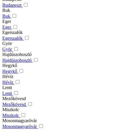
Budapeszt
Buk
Buk
Eger
Eger
Egerszalók
Egerszalók
Györ
Györ
Hajdúszoboszló
Hajdúszoboszló
Hegykő
Hegykő
Hévíz
Hévíz
Lenti
Lenti
Mezőkövesd
Mezőkövesd
Miszkolc
Miszkolc
Mosonmagyaróvár
Mosonmagyaróvár