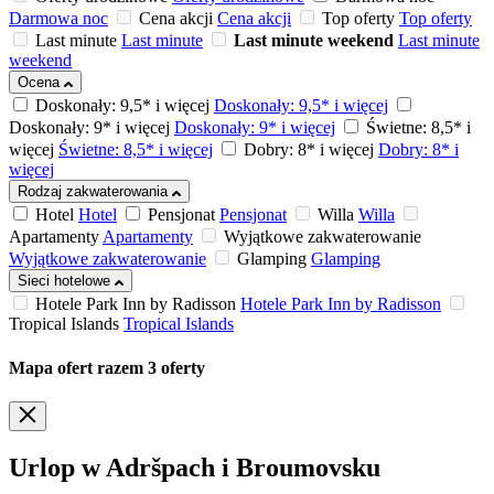
Darmowa noc
Cena akcji
Cena akcji
Top oferty
Top oferty
Last minute
Last minute
Last minute weekend
Last minute
weekend
Ocena
Doskonały: 9,5* i więcej
Doskonały: 9,5* i więcej
Doskonały: 9* i więcej
Doskonały: 9* i więcej
Świetne: 8,5* i
więcej
Świetne: 8,5* i więcej
Dobry: 8* i więcej
Dobry: 8* i
więcej
Rodzaj zakwaterowania
Hotel
Hotel
Pensjonat
Pensjonat
Willa
Willa
Apartamenty
Apartamenty
Wyjątkowe zakwaterowanie
Wyjątkowe zakwaterowanie
Glamping
Glamping
Sieci hotelowe
Hotele Park Inn by Radisson
Hotele Park Inn by Radisson
Tropical Islands
Tropical Islands
Mapa ofert
razem
3
oferty
Urlop w Adršpach i Broumovsku