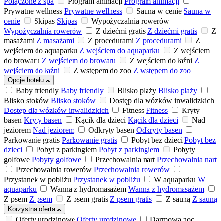
Połączone z spa
Program animacji
Program animacji
Prywatne wellness
Prywatne wellness
Sauna w cenie
Sauna w
cenie
Skipas
Skipas
Wypożyczalnia rowerów
Wypożyczalnia rowerów
Z dziećmi gratis
Z dziećmi gratis
Z
masażami
Z masażami
Z procedurami
Z procedurami
Z
wejściem do aquaparku
Z wejściem do aquaparku
Z wejściem
do browaru
Z wejściem do browaru
Z wejściem do łaźni
Z
wejściem do łaźni
Z wstępem do zoo
Z wstępem do zoo
Opcje hotelu
Baby friendly
Baby friendly
Blisko plaży
Blisko plaży
Blisko stoków
Blisko stoków
Dostęp dla wózków inwalidzkich
Dostęp dla wózków inwalidzkich
Fitness
Fitness
Kryty
basen
Kryty basen
Kącik dla dzieci
Kącik dla dzieci
Nad
jeziorem
Nad jeziorem
Odkryty basen
Odkryty basen
Parkowanie gratis
Parkowanie gratis
Pobyt bez dzieci
Pobyt bez
dzieci
Pobyt z parkingiem
Pobyt z parkingiem
Pobyty
golfowe
Pobyty golfowe
Przechowalnia nart
Przechowalnia nart
Przechowalnia rowerów
Przechowalnia rowerów
Przystanek w pobliżu
Przystanek w pobliżu
W aquaparku
W
aquaparku
Wanna z hydromasażem
Wanna z hydromasażem
Z psem
Z psem
Z psem gratis
Z psem gratis
Z sauną
Z sauną
Korzystna oferta
Oferty urodzinowe
Oferty urodzinowe
Darmowa noc