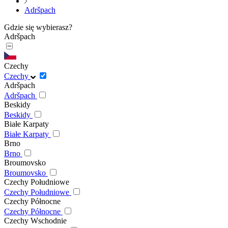
Adršpach
Gdzie się wybierasz?
Adršpach
Czechy
Czechy
Adršpach
Adršpach
Beskidy
Beskidy
Białe Karpaty
Białe Karpaty
Brno
Brno
Broumovsko
Broumovsko
Czechy Południowe
Czechy Południowe
Czechy Północne
Czechy Północne
Czechy Wschodnie