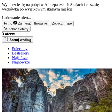
Wybierzcie się na pobyt w Adrszpaszskich Skałach i ciesz się
wędrówką po wyjątkowym skalnym mieście.
Ładowanie ofert...
Filtr
0
Zamknąć
filtrowanie
Zobacz mapę
Zobacz oferty
3
oferty
Sortuj według
Polecamy
Bestsellery
Najtańsze
Najnowsze