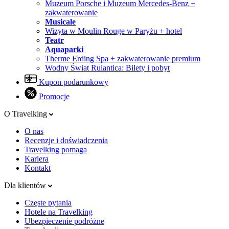
Muzeum Porsche i Muzeum Mercedes-Benz +
zakwaterowanie
Musicale
Wizyta w Moulin Rouge w Paryżu + hotel
Teatr
Aquaparki
Therme Erding Spa + zakwaterowanie premium
Wodny Świat Rulantica: Bilety i pobyt
Kupon podarunkowy
Promocje
O Travelking
O nas
Recenzje i doświadczenia
Travelking pomaga
Kariera
Kontakt
Dla klientów
Częste pytania
Hotele na Travelking
Ubezpieczenie podróżne