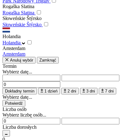
Park Narodowy Triglav
Rogaška Slatina
Rogaška Slatina
Słoweńskie Štýrsko
Słoweńskie Štýrsko
Holandia
Holandia
Amsterdam
Amsterdam
Anuluj wybór
Zamknąć
Termin
Wybierz datę...
Dokładny termin
1 dzień
2 dni
3 dni
7 dni
Wybierz datę...
Potwierdź
Liczba osób
Wybierz liczbę osób...
Liczba dorosłych
0