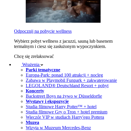
Odpocznij na pobycie wellness
Wybierz pobyt wellness z jacuzzi, sauną lub basenem
termalnym i ciesz się zasłużonym wypoczynkiem.
Chcę się zrelaksować
Wrażenia
Parki tematyczne
Europa-Park: ponad 100 atrakcji + nocleg
Zabawa w Playmobil Funpark + zakwaterowanie
LEGOLAND® Deutschland Resort + pobyt
Koncerty
Backstreet Boys na żywo w Düsseldorfie
Wystawy i ekspozycje
Studia filmowe Harry Potter™ + hotel
Studia filmowe Gry o Tron + hotel premium
Wieczór VIP w studiach Harry'ego Pottera
Muzea
Wizyta w Muzeum Mercedes-Benz