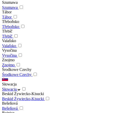
Szumawa
Szumawa
Tábor
Tábor
Třeboňsko
Třeboňsko
Třebíč
Třebíč
Valašsko
Valašsko
Vysočina
Vysočina
Znojmo
Znojmo
Środkowe Czechy
Środkowe Czechy
Słowacja
Słowacja
Beskid Żywiecko-Kisucki
Beskid Żywiecko-Kisucki
Bešeňová
Bešeňová
Bojnice