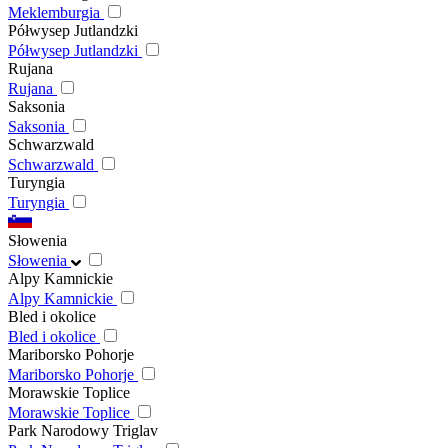
Meklemburgia
Półwysep Jutlandzki
Półwysep Jutlandzki
Rujana
Rujana
Saksonia
Saksonia
Schwarzwald
Schwarzwald
Turyngia
Turyngia
Słowenia
Słowenia
Alpy Kamnickie
Alpy Kamnickie
Bled i okolice
Bled i okolice
Mariborsko Pohorje
Mariborsko Pohorje
Morawskie Toplice
Morawskie Toplice
Park Narodowy Triglav