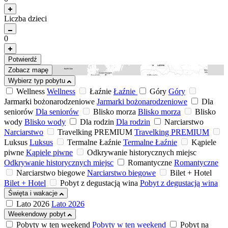
Liczba dzieci
0
Potwierdź
Zobacz mapę
Wybierz typ pobytu
Wellness
Wellness
Łaźnie
Łaźnie
Góry
Góry
Jarmarki bożonarodzeniowe
Jarmarki bożonarodzeniowe
Dla
seniorów
Dla seniorów
Blisko morza
Blisko morza
Blisko
wody
Blisko wody
Dla rodzin
Dla rodzin
Narciarstwo
Narciarstwo
Travelking PREMIUM
Travelking PREMIUM
Luksus
Luksus
Termalne Łaźnie
Termalne Łaźnie
Kąpiele
piwne
Kąpiele piwne
Odkrywanie historycznych miejsc
Odkrywanie historycznych miejsc
Romantyczne
Romantyczne
Narciarstwo biegowe
Narciarstwo biegowe
Bilet + Hotel
Bilet + Hotel
Pobyt z degustacją wina
Pobyt z degustacją wina
Święta i wakacje
Lato 2026
Lato 2026
Weekendowy pobyt
Pobyty w ten weekend
Pobyty w ten weekend
Pobyt na