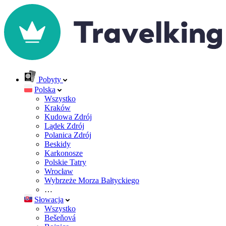
Pobyty
Polska
Wszystko
Kraków
Kudowa Zdrój
Lądek Zdrój
Polanica Zdrój
Beskidy
Karkonosze
Polskie Tatry
Wrocław
Wybrzeże Morza Bałtyckiego
…
Słowacja
Wszystko
Bešeňová