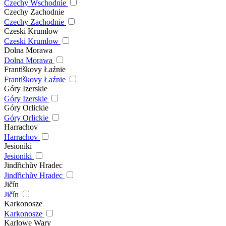
Czechy Wschodnie
Czechy Zachodnie
Czechy Zachodnie
Czeski Krumlow
Czeski Krumlow
Dolna Morawa
Dolna Morawa
Františkovy Łaźnie
Františkovy Łaźnie
Góry Izerskie
Góry Izerskie
Góry Orlickie
Góry Orlickie
Harrachov
Harrachov
Jesioniki
Jesioniki
Jindřichův Hradec
Jindřichův Hradec
Jičín
Jičín
Karkonosze
Karkonosze
Karlowe Wary