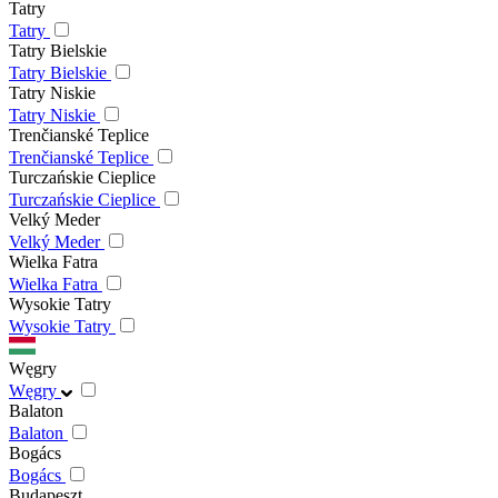
Tatry
Tatry
Tatry Bielskie
Tatry Bielskie
Tatry Niskie
Tatry Niskie
Trenčianské Teplice
Trenčianské Teplice
Turczańskie Cieplice
Turczańskie Cieplice
Velký Meder
Velký Meder
Wielka Fatra
Wielka Fatra
Wysokie Tatry
Wysokie Tatry
Węgry
Węgry
Balaton
Balaton
Bogács
Bogács
Budapeszt