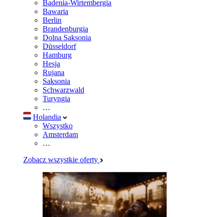
Badenia-Wirtembergia
Bawaria
Berlin
Brandenburgia
Dolna Saksonia
Düsseldorf
Hamburg
Hesja
Rujana
Saksonia
Schwarzwald
Turyngia
…
Holandia
Wszystko
Amsterdam
…
Zobacz wszystkie oferty