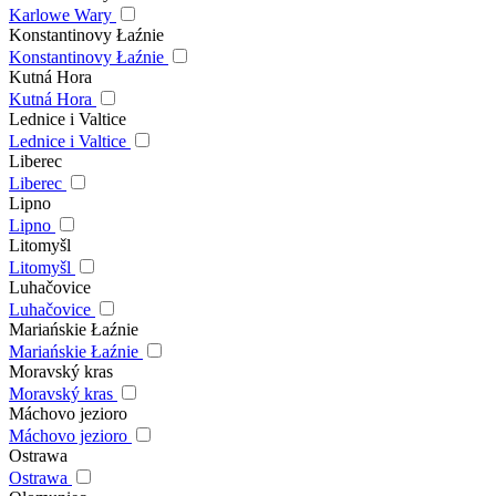
Karlowe Wary
Konstantinovy Łaźnie
Konstantinovy Łaźnie
Kutná Hora
Kutná Hora
Lednice i Valtice
Lednice i Valtice
Liberec
Liberec
Lipno
Lipno
Litomyšl
Litomyšl
Luhačovice
Luhačovice
Mariańskie Łaźnie
Mariańskie Łaźnie
Moravský kras
Moravský kras
Máchovo jezioro
Máchovo jezioro
Ostrawa
Ostrawa