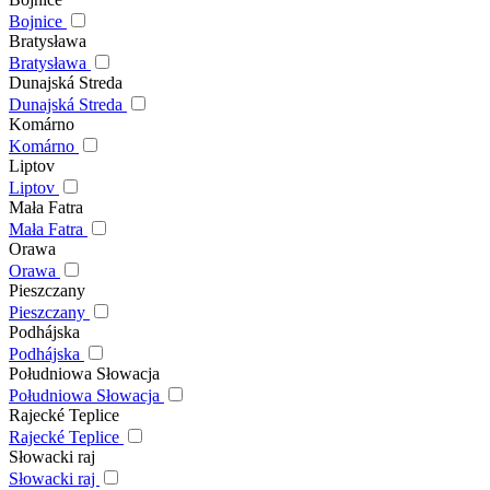
Bojnice
Bratysława
Bratysława
Dunajská Streda
Dunajská Streda
Komárno
Komárno
Liptov
Liptov
Mała Fatra
Mała Fatra
Orawa
Orawa
Pieszczany
Pieszczany
Podhájska
Podhájska
Południowa Słowacja
Południowa Słowacja
Rajecké Teplice
Rajecké Teplice
Słowacki raj
Słowacki raj