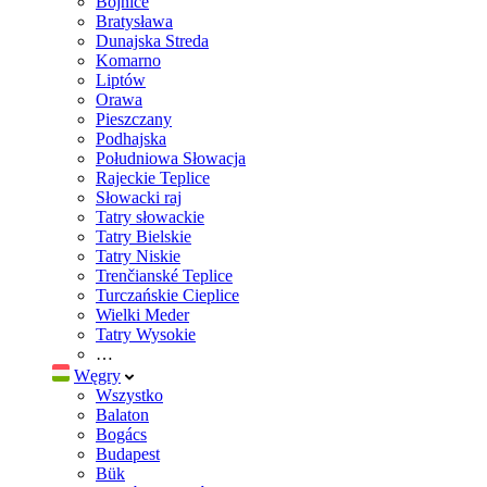
Bojnice
Bratysława
Dunajska Streda
Komarno
Liptów
Orawa
Pieszczany
Podhajska
Południowa Słowacja
Rajeckie Teplice
Słowacki raj
Tatry słowackie
Tatry Bielskie
Tatry Niskie
Trenčianské Teplice
Turczańskie Cieplice
Wielki Meder
Tatry Wysokie
…
Węgry
Wszystko
Balaton
Bogács
Budapest
Bük