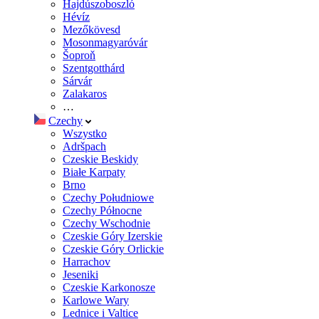
Hajdúszoboszló
Hévíz
Mezőkövesd
Mosonmagyaróvár
Šoproň
Szentgotthárd
Sárvár
Zalakaros
…
Czechy
Wszystko
Adršpach
Czeskie Beskidy
Białe Karpaty
Brno
Czechy Południowe
Czechy Północne
Czechy Wschodnie
Czeskie Góry Izerskie
Czeskie Góry Orlickie
Harrachov
Jeseniki
Czeskie Karkonosze
Karlowe Wary
Lednice i Valtice