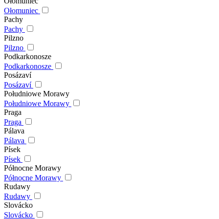
Ołomuniec
Ołomuniec
Pachy
Pachy
Pilzno
Pilzno
Podkarkonosze
Podkarkonosze
Posázaví
Posázaví
Południowe Morawy
Południowe Morawy
Praga
Praga
Pálava
Pálava
Písek
Písek
Północne Morawy
Północne Morawy
Rudawy
Rudawy
Slovácko
Slovácko