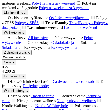
następny weekend
Pobyt na następny weekend
Pobyt na
weekend za 3 tygodnie
Pobyt na weekend za 3 tygodnie
Ulubione filtry
Osobiście zweryfikowane
Osobiście zweryfikowane
Pobyty
z ZFŚS
Pobyty z ZFŚS
TravelBomby
TravelBomby - Pobyty z
dużą zniżką
Last minute weekend
Last minute weekend
Wyżywienie
All inclusive
All inclusive
Pełne wyżywienie
Pełne
wyżywienie
Obiadokolacja
Obiadokolacja
Śniadania
Śniadania
Bez wyżywienia
Bez wyżywienia
Z dziećmi gratis
Cena
0
Zł
4 200
Zł
Liczba osób
Dla dwóch lub więcej osób
Dla dwóch lub więcej osób
Dla
jednej osoby
Dla jednej osoby
W cenie oferty
Basen w cenie
Basen w cenie
Jacuzzi w cenie
Jacuzzi w
cenie
Nieograniczone wellness
Nieograniczone wellness
Nordic Walking hole
Nordic Walking hole
Połączone z spa