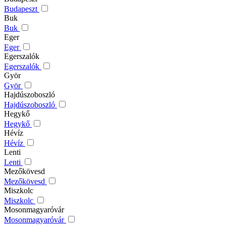
Budapeszt
Buk
Buk
Eger
Eger
Egerszalók
Egerszalók
Györ
Györ
Hajdúszoboszló
Hajdúszoboszló
Hegykő
Hegykő
Hévíz
Hévíz
Lenti
Lenti
Mezőkövesd
Mezőkövesd
Miszkolc
Miszkolc
Mosonmagyaróvár
Mosonmagyaróvár