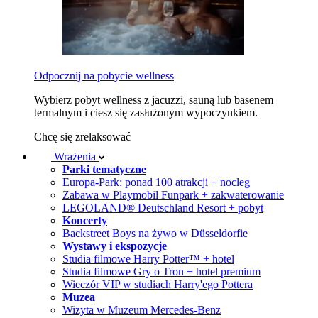
Odpocznij na pobycie wellness
Wybierz pobyt wellness z jacuzzi, sauną lub basenem
termalnym i ciesz się zasłużonym wypoczynkiem.
Chcę się zrelaksować
Wrażenia
Parki tematyczne
Europa-Park: ponad 100 atrakcji + nocleg
Zabawa w Playmobil Funpark + zakwaterowanie
LEGOLAND® Deutschland Resort + pobyt
Koncerty
Backstreet Boys na żywo w Düsseldorfie
Wystawy i ekspozycje
Studia filmowe Harry Potter™ + hotel
Studia filmowe Gry o Tron + hotel premium
Wieczór VIP w studiach Harry'ego Pottera
Muzea
Wizyta w Muzeum Mercedes-Benz