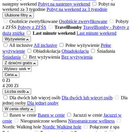
następny weekend
Pobyt na następny weekend
Pobyt na
weekend za 3 tygodnie
Pobyt na weekend za 3 tygodnie
Ulubione filtry
Osobiście zweryfikowane
Osobiście zweryfikowane
Pobyty
z ZFŚS
Pobyty z ZFŚS
TravelBomby
TravelBomby - Pobyty z
dużą zniżką
Last minute weekend
Last minute weekend
Wyżywienie
All inclusive
All inclusive
Pełne wyżywienie
Pełne
wyżywienie
Obiadokolacja
Obiadokolacja
Śniadania
Śniadania
Bez wyżywienia
Bez wyżywienia
Z dziećmi gratis
Cena
0
Zł
4 200
Zł
Liczba osób
Dla dwóch lub więcej osób
Dla dwóch lub więcej osób
Dla
jednej osoby
Dla jednej osoby
W cenie oferty
Basen w cenie
Basen w cenie
Jacuzzi w cenie
Jacuzzi w
cenie
Nieograniczone wellness
Nieograniczone wellness
Nordic Walking hole
Nordic Walking hole
Połączone z spa