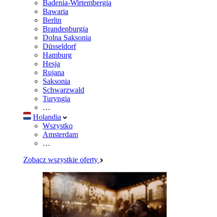
Badenia-Wirtembergia
Bawaria
Berlin
Brandenburgia
Dolna Saksonia
Düsseldorf
Hamburg
Hesja
Rujana
Saksonia
Schwarzwald
Turyngia
…
Holandia
Wszystko
Amsterdam
…
Zobacz wszystkie oferty