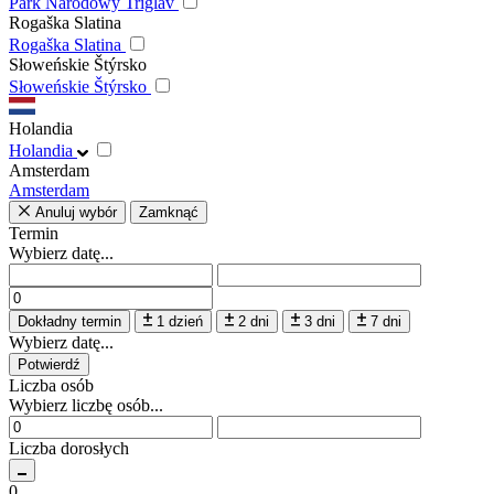
Park Narodowy Triglav
Rogaška Slatina
Rogaška Slatina
Słoweńskie Štýrsko
Słoweńskie Štýrsko
Holandia
Holandia
Amsterdam
Amsterdam
Anuluj wybór
Zamknąć
Termin
Wybierz datę...
Dokładny termin
1 dzień
2 dni
3 dni
7 dni
Wybierz datę...
Potwierdź
Liczba osób
Wybierz liczbę osób...
Liczba dorosłych
0