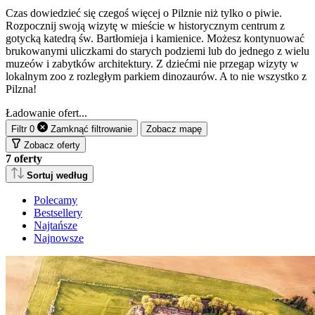
Czas dowiedzieć się czegoś więcej o Pilznie niż tylko o piwie.
Rozpocznij swoją wizytę w mieście w historycznym centrum z
gotycką katedrą św. Bartłomieja i kamienice. Możesz kontynuować
brukowanymi uliczkami do starych podziemi lub do jednego z wielu
muzeów i zabytków architektury. Z dziećmi nie przegap wizyty w
lokalnym zoo z rozległym parkiem dinozaurów. A to nie wszystko z
Pilzna!
Ładowanie ofert...
Filtr
0
Zamknąć
filtrowanie
Zobacz mapę
Zobacz oferty
7
oferty
Sortuj według
Polecamy
Bestsellery
Najtańsze
Najnowsze