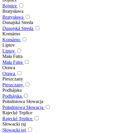
Bojnice
Bratysława
Bratysława
Dunajská Streda
Dunajská Streda
Komárno
Komárno
Liptov
Liptov
Mała Fatra
Mała Fatra
Orawa
Orawa
Pieszczany
Pieszczany
Podhájska
Podhájska
Południowa Słowacja
Południowa Słowacja
Rajecké Teplice
Rajecké Teplice
Słowacki raj
Słowacki raj