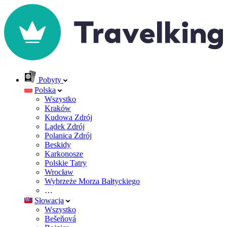
Pobyty
Polska
Wszystko
Kraków
Kudowa Zdrój
Lądek Zdrój
Polanica Zdrój
Beskidy
Karkonosze
Polskie Tatry
Wrocław
Wybrzeże Morza Bałtyckiego
…
Słowacja
Wszystko
Bešeňová