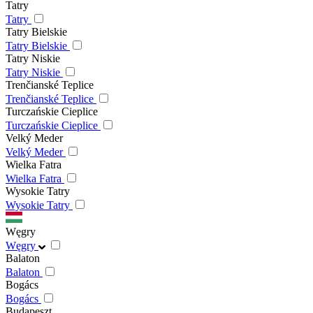
Tatry
Tatry
Tatry Bielskie
Tatry Bielskie
Tatry Niskie
Tatry Niskie
Trenčianské Teplice
Trenčianské Teplice
Turczańskie Cieplice
Turczańskie Cieplice
Velký Meder
Velký Meder
Wielka Fatra
Wielka Fatra
Wysokie Tatry
Wysokie Tatry
Węgry
Węgry
Balaton
Balaton
Bogács
Bogács
Budapeszt