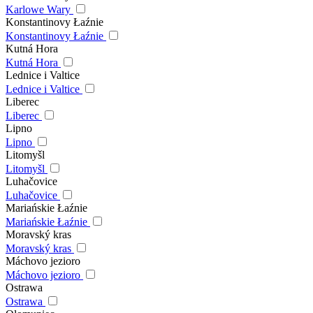
Karlowe Wary
Konstantinovy Łaźnie
Konstantinovy Łaźnie
Kutná Hora
Kutná Hora
Lednice i Valtice
Lednice i Valtice
Liberec
Liberec
Lipno
Lipno
Litomyšl
Litomyšl
Luhačovice
Luhačovice
Mariańskie Łaźnie
Mariańskie Łaźnie
Moravský kras
Moravský kras
Máchovo jezioro
Máchovo jezioro
Ostrawa
Ostrawa