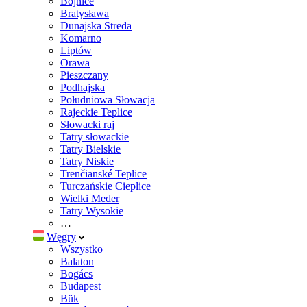
Bojnice
Bratysława
Dunajska Streda
Komarno
Liptów
Orawa
Pieszczany
Podhajska
Południowa Słowacja
Rajeckie Teplice
Słowacki raj
Tatry słowackie
Tatry Bielskie
Tatry Niskie
Trenčianské Teplice
Turczańskie Cieplice
Wielki Meder
Tatry Wysokie
…
Węgry
Wszystko
Balaton
Bogács
Budapest
Bük