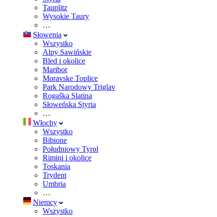
Tauplitz
Wysokie Taury
…
Słowenia
Wszystko
Alpy Sawińskie
Bled i okolice
Maribor
Moravske Toplice
Park Narodowy Triglav
Rogaška Slatina
Słoweńska Styria
…
Włochy
Wszystko
Bibione
Południowy Tyrol
Rimini i okolice
Toskania
Trydent
Umbria
…
Niemcy
Wszystko