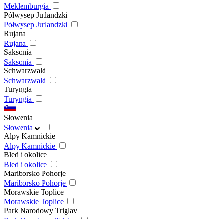
Meklemburgia
Półwysep Jutlandzki
Półwysep Jutlandzki
Rujana
Rujana
Saksonia
Saksonia
Schwarzwald
Schwarzwald
Turyngia
Turyngia
Słowenia
Słowenia
Alpy Kamnickie
Alpy Kamnickie
Bled i okolice
Bled i okolice
Mariborsko Pohorje
Mariborsko Pohorje
Morawskie Toplice
Morawskie Toplice
Park Narodowy Triglav