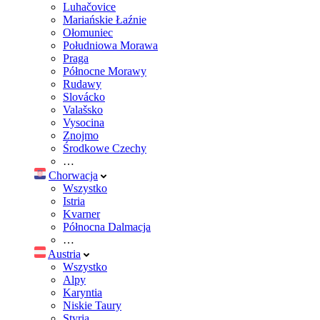
Luhačovice
Mariańskie Łaźnie
Ołomuniec
Południowa Morawa
Praga
Północne Morawy
Rudawy
Slovácko
Valašsko
Vysocina
Znojmo
Środkowe Czechy
…
Chorwacja
Wszystko
Istria
Kvarner
Północna Dalmacja
…
Austria
Wszystko
Alpy
Karyntia
Niskie Taury
Styria