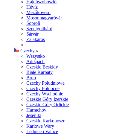
Hajdúszoboszló
Hévíz
Mezőkövesd
Mosonmagyaróvár
Šoproň
Szentgotthárd
Sárvár
Zalakaros
…
Czechy
Wszystko
Adršpach
Czeskie Beskidy
Białe Karpaty
Brno
Czechy Południowe
Czechy Północne
Czechy Wschodnie
Czeskie Góry Izerskie
Czeskie Góry Orlickie
Harrachov
Jeseniki
Czeskie Karkonosze
Karlowe Wary
Lednice i Valtice