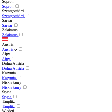
Sopron
Sopron
Szentgotthárd
Szentgotthárd
Sárvár
Sárvár
Zalakaros
Zalakaros
Austria
Austria
Alpy
Alpy
Dolna Austria
Dolna Austria
Karyntia
Karyntia
Niskie taury
Niskie taury
Styria
Styria
Tauplitz
Tauplitz
Wiedeń