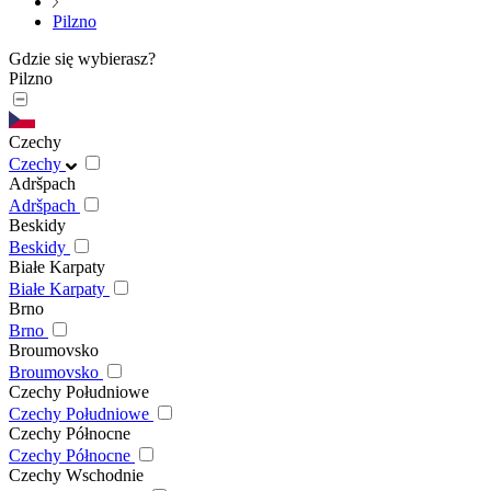
Pilzno
Gdzie się wybierasz?
Pilzno
Czechy
Czechy
Adršpach
Adršpach
Beskidy
Beskidy
Białe Karpaty
Białe Karpaty
Brno
Brno
Broumovsko
Broumovsko
Czechy Południowe
Czechy Południowe
Czechy Północne
Czechy Północne
Czechy Wschodnie