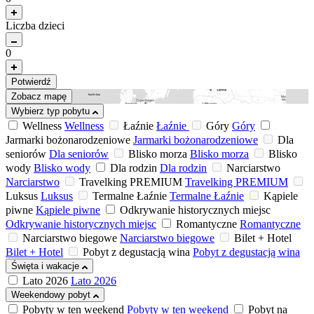
Liczba dzieci
0
Potwierdź
Zobacz mapę
Wybierz typ pobytu
Wellness
Wellness
Łaźnie
Łaźnie
Góry
Góry
Jarmarki bożonarodzeniowe
Jarmarki bożonarodzeniowe
Dla
seniorów
Dla seniorów
Blisko morza
Blisko morza
Blisko
wody
Blisko wody
Dla rodzin
Dla rodzin
Narciarstwo
Narciarstwo
Travelking PREMIUM
Travelking PREMIUM
Luksus
Luksus
Termalne Łaźnie
Termalne Łaźnie
Kąpiele
piwne
Kąpiele piwne
Odkrywanie historycznych miejsc
Odkrywanie historycznych miejsc
Romantyczne
Romantyczne
Narciarstwo biegowe
Narciarstwo biegowe
Bilet + Hotel
Bilet + Hotel
Pobyt z degustacją wina
Pobyt z degustacją wina
Święta i wakacje
Lato 2026
Lato 2026
Weekendowy pobyt
Pobyty w ten weekend
Pobyty w ten weekend
Pobyt na