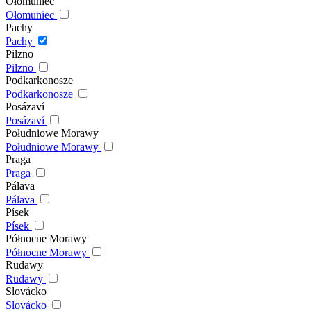
Ołomuniec
Ołomuniec
Pachy
Pachy
Pilzno
Pilzno
Podkarkonosze
Podkarkonosze
Posázaví
Posázaví
Południowe Morawy
Południowe Morawy
Praga
Praga
Pálava
Pálava
Písek
Písek
Północne Morawy
Północne Morawy
Rudawy
Rudawy
Slovácko
Slovácko