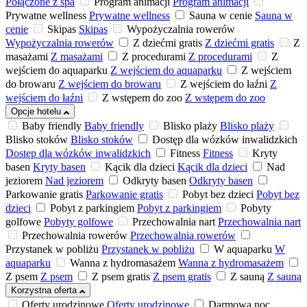
Połączone z spa
Program animacji
Program animacji
Prywatne wellness
Prywatne wellness
Sauna w cenie
Sauna w
cenie
Skipas
Skipas
Wypożyczalnia rowerów
Wypożyczalnia rowerów
Z dziećmi gratis
Z dziećmi gratis
Z
masażami
Z masażami
Z procedurami
Z procedurami
Z
wejściem do aquaparku
Z wejściem do aquaparku
Z wejściem
do browaru
Z wejściem do browaru
Z wejściem do łaźni
Z
wejściem do łaźni
Z wstępem do zoo
Z wstępem do zoo
Opcje hotelu
Baby friendly
Baby friendly
Blisko plaży
Blisko plaży
Blisko stoków
Blisko stoków
Dostęp dla wózków inwalidzkich
Dostęp dla wózków inwalidzkich
Fitness
Fitness
Kryty
basen
Kryty basen
Kącik dla dzieci
Kącik dla dzieci
Nad
jeziorem
Nad jeziorem
Odkryty basen
Odkryty basen
Parkowanie gratis
Parkowanie gratis
Pobyt bez dzieci
Pobyt bez
dzieci
Pobyt z parkingiem
Pobyt z parkingiem
Pobyty
golfowe
Pobyty golfowe
Przechowalnia nart
Przechowalnia nart
Przechowalnia rowerów
Przechowalnia rowerów
Przystanek w pobliżu
Przystanek w pobliżu
W aquaparku
W
aquaparku
Wanna z hydromasażem
Wanna z hydromasażem
Z psem
Z psem
Z psem gratis
Z psem gratis
Z sauną
Z sauną
Korzystna oferta
Oferty urodzinowe
Oferty urodzinowe
Darmowa noc