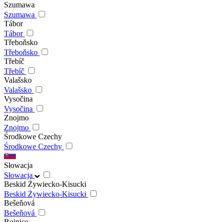
Szumawa
Szumawa
Tábor
Tábor
Třeboňsko
Třeboňsko
Třebíč
Třebíč
Valašsko
Valašsko
Vysočina
Vysočina
Znojmo
Znojmo
Środkowe Czechy
Środkowe Czechy
Słowacja
Słowacja
Beskid Żywiecko-Kisucki
Beskid Żywiecko-Kisucki
Bešeňová
Bešeňová
Bojnice