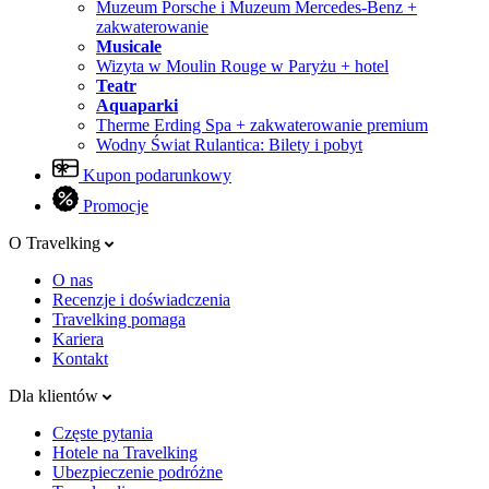
Muzeum Porsche i Muzeum Mercedes-Benz +
zakwaterowanie
Musicale
Wizyta w Moulin Rouge w Paryżu + hotel
Teatr
Aquaparki
Therme Erding Spa + zakwaterowanie premium
Wodny Świat Rulantica: Bilety i pobyt
Kupon podarunkowy
Promocje
O Travelking
O nas
Recenzje i doświadczenia
Travelking pomaga
Kariera
Kontakt
Dla klientów
Częste pytania
Hotele na Travelking
Ubezpieczenie podróżne