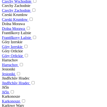
Czechy Wschodnie
Czechy Zachodnie
Czechy Zachodnie
Czeski Krumlow
Czeski Krumlow
Dolna Morawa
Dolna Morawa
Františkovy Łaźnie
Františkovy Łaźnie
Góry Izerskie
Góry Izerskie
Góry Orlickie
Góry Orlickie
Harrachov
Harrachov
Jesioniki
Jesioniki
Jindřichův Hradec
Jindřichův Hradec
Jičín
Jičín
Karkonosze
Karkonosze
Karlowe Wary