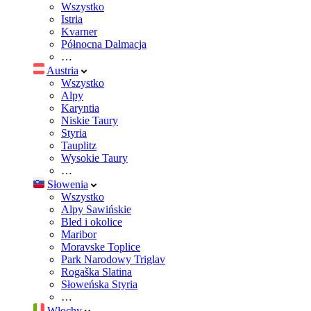
Wszystko
Istria
Kvarner
Północna Dalmacja
…
Austria
Wszystko
Alpy
Karyntia
Niskie Taury
Styria
Tauplitz
Wysokie Taury
…
Słowenia
Wszystko
Alpy Sawińskie
Bled i okolice
Maribor
Moravske Toplice
Park Narodowy Triglav
Rogaška Slatina
Słoweńska Styria
…
Włochy