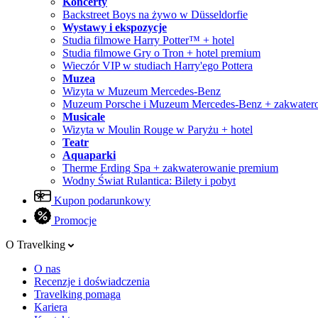
Koncerty
Backstreet Boys na żywo w Düsseldorfie
Wystawy i ekspozycje
Studia filmowe Harry Potter™ + hotel
Studia filmowe Gry o Tron + hotel premium
Wieczór VIP w studiach Harry'ego Pottera
Muzea
Wizyta w Muzeum Mercedes-Benz
Muzeum Porsche i Muzeum Mercedes-Benz + zakwater
Musicale
Wizyta w Moulin Rouge w Paryżu + hotel
Teatr
Aquaparki
Therme Erding Spa + zakwaterowanie premium
Wodny Świat Rulantica: Bilety i pobyt
Kupon podarunkowy
Promocje
O Travelking
O nas
Recenzje i doświadczenia
Travelking pomaga
Kariera