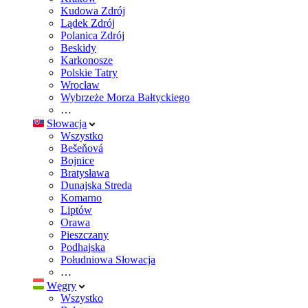
Kudowa Zdrój
Lądek Zdrój
Polanica Zdrój
Beskidy
Karkonosze
Polskie Tatry
Wrocław
Wybrzeże Morza Bałtyckiego
…
Słowacja
Wszystko
Bešeňová
Bojnice
Bratysława
Dunajska Streda
Komarno
Liptów
Orawa
Pieszczany
Podhajska
Południowa Słowacja
…
Węgry
Wszystko