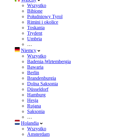
Wszystko
Bibione
Południowy Tyrol
Rimini i okolice
Toskania
Trydent
Umbria
…
Niemcy
Wszystko
Badenia-Wirtembergia
Bawaria
Berlin
Brandenburgia
Dolna Saksonia
Düsseldorf
Hamburg
Hesja
Rujana
Saksonia
…
Holandia
Wszystko
Amsterdam