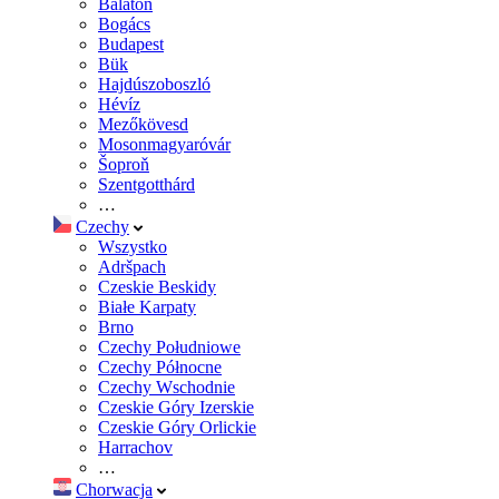
Balaton
Bogács
Budapest
Bük
Hajdúszoboszló
Hévíz
Mezőkövesd
Mosonmagyaróvár
Šoproň
Szentgotthárd
…
Czechy
Wszystko
Adršpach
Czeskie Beskidy
Białe Karpaty
Brno
Czechy Południowe
Czechy Północne
Czechy Wschodnie
Czeskie Góry Izerskie
Czeskie Góry Orlickie
Harrachov
…
Chorwacja