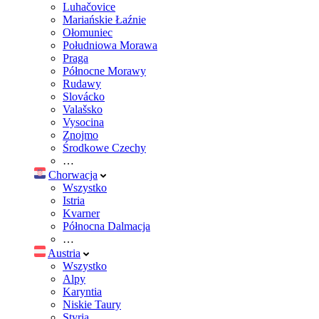
Luhačovice
Mariańskie Łaźnie
Ołomuniec
Południowa Morawa
Praga
Północne Morawy
Rudawy
Slovácko
Valašsko
Vysocina
Znojmo
Środkowe Czechy
…
Chorwacja
Wszystko
Istria
Kvarner
Północna Dalmacja
…
Austria
Wszystko
Alpy
Karyntia
Niskie Taury
Styria