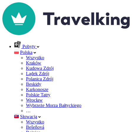
Pobyty
Polska
Wszystko
Kraków
Kudowa Zdrój
Lądek Zdrój
Polanica Zdrój
Beskidy
Karkonosze
Polskie Tatry
Wrocław
Wybrzeże Morza Bałtyckiego
…
Słowacja
Wszystko
Bešeňová