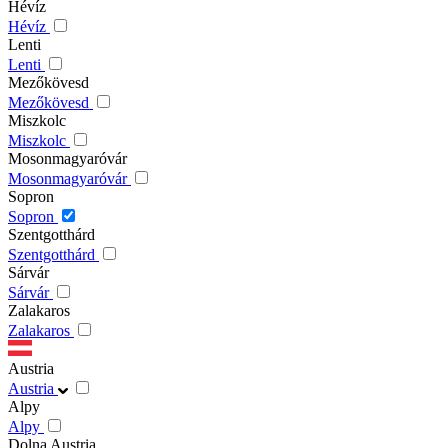
Hévíz
Hévíz
Lenti
Lenti
Mezőkövesd
Mezőkövesd
Miszkolc
Miszkolc
Mosonmagyaróvár
Mosonmagyaróvár
Sopron
Sopron
Szentgotthárd
Szentgotthárd
Sárvár
Sárvár
Zalakaros
Zalakaros
Austria
Austria
Alpy
Alpy
Dolna Austria