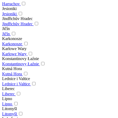
Harrachov
Jesioniki
Jesioniki
Jindřichův Hradec
Jindřichův Hradec
Jičín
Jičín
Karkonosze
Karkonosze
Karlowe Wary
Karlowe Wary
Konstantinovy Łaźnie
Konstantinovy Łaźnie
Kutná Hora
Kutná Hora
Lednice i Valtice
Lednice i Valtice
Liberec
Liberec
Lipno
Lipno
Litomyšl
Litomyšl