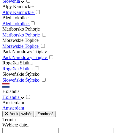
Słowenia
Alpy Kamnickie
Alpy Kamnickie
Bled i okolice
Bled i okolice
Mariborsko Pohorje
Mariborsko Pohorje
Morawskie Toplice
Morawskie Toplice
Park Narodowy Triglav
Park Narodowy Triglav
Rogaška Slatina
Rogaška Slatina
Słoweńskie Štýrsko
Słoweńskie Štýrsko
Holandia
Holandia
Amsterdam
Amsterdam
Anuluj wybór
Zamknąć
Termin
Wybierz datę...