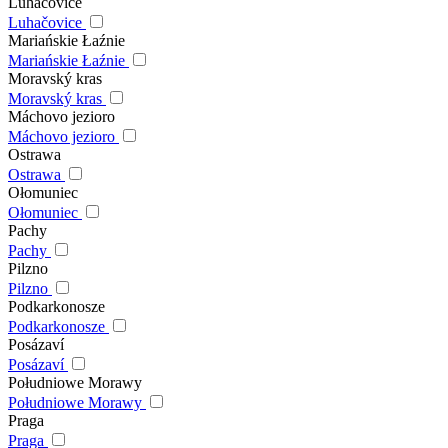
Luhačovice
Luhačovice
Mariańskie Łaźnie
Mariańskie Łaźnie
Moravský kras
Moravský kras
Máchovo jezioro
Máchovo jezioro
Ostrawa
Ostrawa
Ołomuniec
Ołomuniec
Pachy
Pachy
Pilzno
Pilzno
Podkarkonosze
Podkarkonosze
Posázaví
Posázaví
Południowe Morawy
Południowe Morawy
Praga
Praga