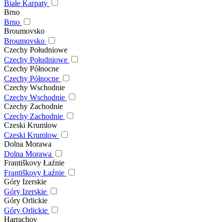
Białe Karpaty
Brno
Brno
Broumovsko
Broumovsko
Czechy Południowe
Czechy Południowe
Czechy Północne
Czechy Północne
Czechy Wschodnie
Czechy Wschodnie
Czechy Zachodnie
Czechy Zachodnie
Czeski Krumlow
Czeski Krumlow
Dolna Morawa
Dolna Morawa
Františkovy Łaźnie
Františkovy Łaźnie
Góry Izerskie
Góry Izerskie
Góry Orlickie
Góry Orlickie
Harrachov