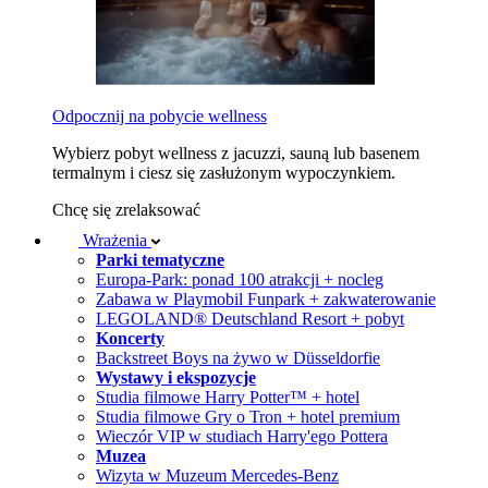
Odpocznij na pobycie wellness
Wybierz pobyt wellness z jacuzzi, sauną lub basenem
termalnym i ciesz się zasłużonym wypoczynkiem.
Chcę się zrelaksować
Wrażenia
Parki tematyczne
Europa-Park: ponad 100 atrakcji + nocleg
Zabawa w Playmobil Funpark + zakwaterowanie
LEGOLAND® Deutschland Resort + pobyt
Koncerty
Backstreet Boys na żywo w Düsseldorfie
Wystawy i ekspozycje
Studia filmowe Harry Potter™ + hotel
Studia filmowe Gry o Tron + hotel premium
Wieczór VIP w studiach Harry'ego Pottera
Muzea
Wizyta w Muzeum Mercedes-Benz