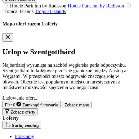
Hotele Park Inn by Radisson
Hotele Park Inn by Radisson
Tropical Islands
Tropical Islands
Mapa ofert
razem
1
oferty
Urlop w Szentgotthárd
Najbardziej wysunięta na zachód węgierska perła odpoczynku.
Szentgotthárd to kolejowe przejście graniczne między Austrią a
Węgrami. W przeszłości miasto odgrywało znaczącą rolę w
bitwach. Obecnie jest popularnym miejscem turystycznym z
mnóstwem możliwości spędzenia wolnego czasu.
Ładowanie ofert...
Filtr
0
Zamknąć
filtrowanie
Zobacz mapę
Zobacz oferty
1
oferty
Sortuj według
Polecamy