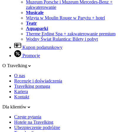
Muzeum Porsche i Muzeum Mercedes-Benz +
zakwaterowanie
Musicale
Wizyta w Moulin Rouge w Paryżu + hotel
Teatr
Aquaparki
Therme Erding Spa + zakwaterowanie premium
Wodny Świat Rulantica: Bilety i pobyt
Kupon podarunkowy
Promocje
O Travelking
O nas
Recenzje i doświadczenia
Travelking pomaga
Kariera
Kontakt
Dla klientów
Częste pytania
Hotele na Travelking
Ubezpieczenie podróżne