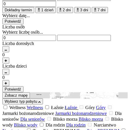
Dokładny termin
1 dzień
2 dni
3 dni
7 dni
Wybierz datę...
Potwierdź
Liczba osób
Wybierz liczbę osób...
Liczba dorosłych
0
Liczba dzieci
0
Potwierdź
Zobacz mapę
Wybierz typ pobytu
Wellness
Wellness
Łaźnie
Łaźnie
Góry
Góry
Jarmarki bożonarodzeniowe
Jarmarki bożonarodzeniowe
Dla
seniorów
Dla seniorów
Blisko morza
Blisko morza
Blisko
wody
Blisko wody
Dla rodzin
Dla rodzin
Narciarstwo