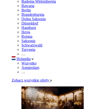
Badenia-Wirtembergia
Bawaria
Berlin
Brandenburgia
Dolna Saksonia
Düsseldorf
Hamburg
Hesja
Rujana
Saksonia
Schwarzwald
Turyngia
…
Holandia
Wszystko
Amsterdam
…
Zobacz wszystkie oferty