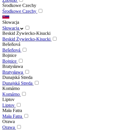
Znojmo
Środkowe Czechy
Środkowe Czechy
Słowacja
Słowacja
Beskid Żywiecko-Kisucki
Beskid Żywiecko-Kisucki
Bešeňová
Bešeňová
Bojnice
Bojnice
Bratysława
Bratysława
Dunajská Streda
Dunajská Streda
Komárno
Komárno
Liptov
Liptov
Mała Fatra
Mała Fatra
Orawa
Orawa