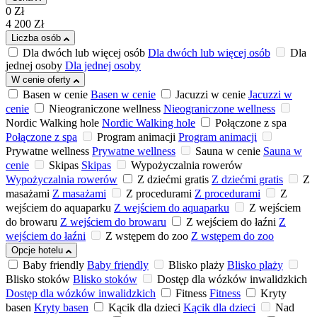
0
Zł
4 200
Zł
Liczba osób
Dla dwóch lub więcej osób
Dla dwóch lub więcej osób
Dla
jednej osoby
Dla jednej osoby
W cenie oferty
Basen w cenie
Basen w cenie
Jacuzzi w cenie
Jacuzzi w
cenie
Nieograniczone wellness
Nieograniczone wellness
Nordic Walking hole
Nordic Walking hole
Połączone z spa
Połączone z spa
Program animacji
Program animacji
Prywatne wellness
Prywatne wellness
Sauna w cenie
Sauna w
cenie
Skipas
Skipas
Wypożyczalnia rowerów
Wypożyczalnia rowerów
Z dziećmi gratis
Z dziećmi gratis
Z
masażami
Z masażami
Z procedurami
Z procedurami
Z
wejściem do aquaparku
Z wejściem do aquaparku
Z wejściem
do browaru
Z wejściem do browaru
Z wejściem do łaźni
Z
wejściem do łaźni
Z wstępem do zoo
Z wstępem do zoo
Opcje hotelu
Baby friendly
Baby friendly
Blisko plaży
Blisko plaży
Blisko stoków
Blisko stoków
Dostęp dla wózków inwalidzkich
Dostęp dla wózków inwalidzkich
Fitness
Fitness
Kryty
basen
Kryty basen
Kącik dla dzieci
Kącik dla dzieci
Nad