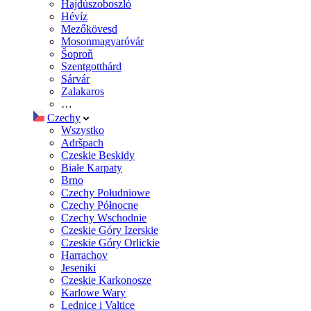
Hajdúszoboszló
Hévíz
Mezőkövesd
Mosonmagyaróvár
Šoproň
Szentgotthárd
Sárvár
Zalakaros
…
Czechy
Wszystko
Adršpach
Czeskie Beskidy
Białe Karpaty
Brno
Czechy Południowe
Czechy Północne
Czechy Wschodnie
Czeskie Góry Izerskie
Czeskie Góry Orlickie
Harrachov
Jeseniki
Czeskie Karkonosze
Karlowe Wary
Lednice i Valtice