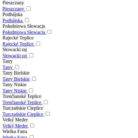
Pieszczany
Pieszczany
Podhájska
Podhájska
Południowa Słowacja
Południowa Słowacja
Rajecké Teplice
Rajecké Teplice
Słowacki raj
Słowacki raj
Tatry
Tatry
Tatry Bielskie
Tatry Bielskie
Tatry Niskie
Tatry Niskie
Trenčianské Teplice
Trenčianské Teplice
Turczańskie Cieplice
Turczańskie Cieplice
Velký Meder
Velký Meder
Wielka Fatra
Wielka Fatra