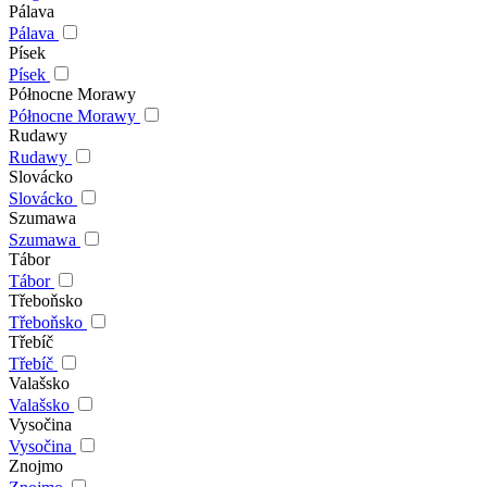
Pálava
Pálava
Písek
Písek
Północne Morawy
Północne Morawy
Rudawy
Rudawy
Slovácko
Slovácko
Szumawa
Szumawa
Tábor
Tábor
Třeboňsko
Třeboňsko
Třebíč
Třebíč
Valašsko
Valašsko
Vysočina
Vysočina
Znojmo