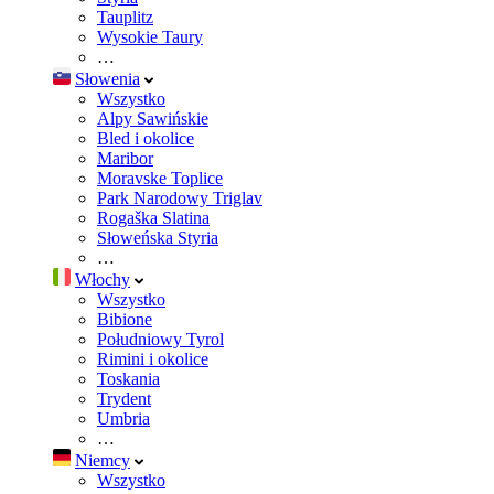
Tauplitz
Wysokie Taury
…
Słowenia
Wszystko
Alpy Sawińskie
Bled i okolice
Maribor
Moravske Toplice
Park Narodowy Triglav
Rogaška Slatina
Słoweńska Styria
…
Włochy
Wszystko
Bibione
Południowy Tyrol
Rimini i okolice
Toskania
Trydent
Umbria
…
Niemcy
Wszystko