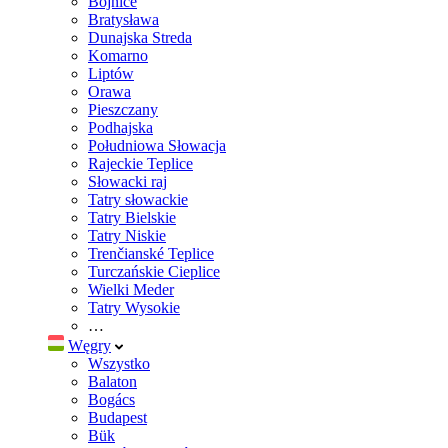
Bojnice
Bratysława
Dunajska Streda
Komarno
Liptów
Orawa
Pieszczany
Podhajska
Południowa Słowacja
Rajeckie Teplice
Słowacki raj
Tatry słowackie
Tatry Bielskie
Tatry Niskie
Trenčianské Teplice
Turczańskie Cieplice
Wielki Meder
Tatry Wysokie
…
Węgry
Wszystko
Balaton
Bogács
Budapest
Bük