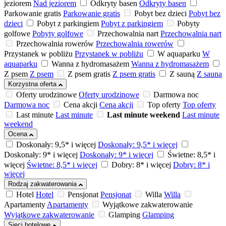
jeziorem
Nad jeziorem
Odkryty basen
Odkryty basen
Parkowanie gratis
Parkowanie gratis
Pobyt bez dzieci
Pobyt bez
dzieci
Pobyt z parkingiem
Pobyt z parkingiem
Pobyty
golfowe
Pobyty golfowe
Przechowalnia nart
Przechowalnia nart
Przechowalnia rowerów
Przechowalnia rowerów
Przystanek w pobliżu
Przystanek w pobliżu
W aquaparku
W
aquaparku
Wanna z hydromasażem
Wanna z hydromasażem
Z psem
Z psem
Z psem gratis
Z psem gratis
Z sauną
Z sauną
Korzystna oferta
Oferty urodzinowe
Oferty urodzinowe
Darmowa noc
Darmowa noc
Cena akcji
Cena akcji
Top oferty
Top oferty
Last minute
Last minute
Last minute weekend
Last minute
weekend
Ocena
Doskonały: 9,5* i więcej
Doskonały: 9,5* i więcej
Doskonały: 9* i więcej
Doskonały: 9* i więcej
Świetne: 8,5* i
więcej
Świetne: 8,5* i więcej
Dobry: 8* i więcej
Dobry: 8* i
więcej
Rodzaj zakwaterowania
Hotel
Hotel
Pensjonat
Pensjonat
Willa
Willa
Apartamenty
Apartamenty
Wyjątkowe zakwaterowanie
Wyjątkowe zakwaterowanie
Glamping
Glamping
Sieci hotelowe