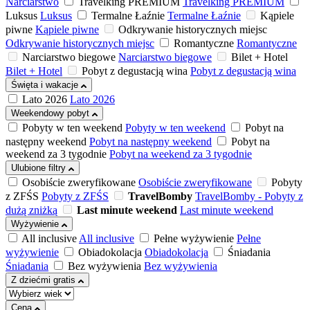
Narciarstwo
Travelking PREMIUM
Travelking PREMIUM
Luksus
Luksus
Termalne Łaźnie
Termalne Łaźnie
Kąpiele
piwne
Kąpiele piwne
Odkrywanie historycznych miejsc
Odkrywanie historycznych miejsc
Romantyczne
Romantyczne
Narciarstwo biegowe
Narciarstwo biegowe
Bilet + Hotel
Bilet + Hotel
Pobyt z degustacją wina
Pobyt z degustacją wina
Święta i wakacje
Lato 2026
Lato 2026
Weekendowy pobyt
Pobyty w ten weekend
Pobyty w ten weekend
Pobyt na
następny weekend
Pobyt na następny weekend
Pobyt na
weekend za 3 tygodnie
Pobyt na weekend za 3 tygodnie
Ulubione filtry
Osobiście zweryfikowane
Osobiście zweryfikowane
Pobyty
z ZFŚS
Pobyty z ZFŚS
TravelBomby
TravelBomby - Pobyty z
dużą zniżką
Last minute weekend
Last minute weekend
Wyżywienie
All inclusive
All inclusive
Pełne wyżywienie
Pełne
wyżywienie
Obiadokolacja
Obiadokolacja
Śniadania
Śniadania
Bez wyżywienia
Bez wyżywienia
Z dziećmi gratis
Cena