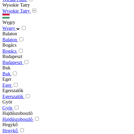
Wysokie Tatry
Wysokie Tatry
Węgry
Węgry
Balaton
Balaton
Bogács
Bogács
Budapeszt
Budapeszt
Buk
Buk
Eger
Eger
Egerszalók
Egerszalók
Györ
Györ
Hajdúszoboszló
Hajdúszoboszló
Hegykő
Hegykő