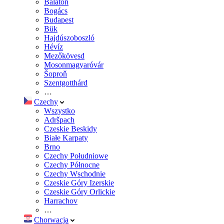
Balaton
Bogács
Budapest
Bük
Hajdúszoboszló
Hévíz
Mezőkövesd
Mosonmagyaróvár
Šoproň
Szentgotthárd
…
Czechy
Wszystko
Adršpach
Czeskie Beskidy
Białe Karpaty
Brno
Czechy Południowe
Czechy Północne
Czechy Wschodnie
Czeskie Góry Izerskie
Czeskie Góry Orlickie
Harrachov
…
Chorwacja