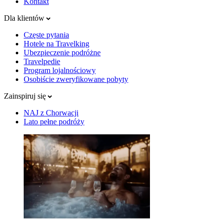
Kontakt
Dla klientów
Częste pytania
Hotele na Travelking
Ubezpieczenie podróżne
Travelpedie
Program lojalnościowy
Osobiście zweryfikowane pobyty
Zainspiruj się
NAJ z Chorwacji
Lato pełne podróży