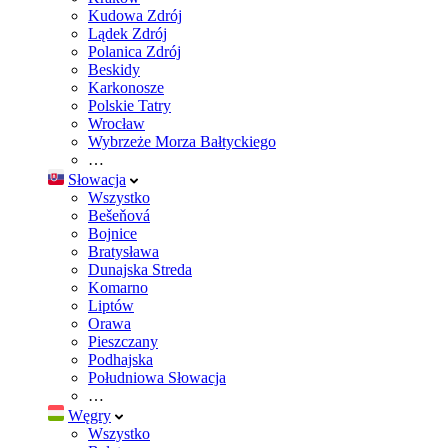
Kudowa Zdrój
Lądek Zdrój
Polanica Zdrój
Beskidy
Karkonosze
Polskie Tatry
Wrocław
Wybrzeże Morza Bałtyckiego
…
Słowacja
Wszystko
Bešeňová
Bojnice
Bratysława
Dunajska Streda
Komarno
Liptów
Orawa
Pieszczany
Podhajska
Południowa Słowacja
…
Węgry
Wszystko