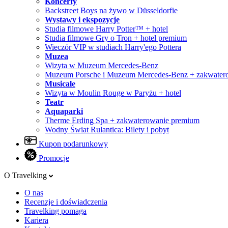
Koncerty
Backstreet Boys na żywo w Düsseldorfie
Wystawy i ekspozycje
Studia filmowe Harry Potter™ + hotel
Studia filmowe Gry o Tron + hotel premium
Wieczór VIP w studiach Harry'ego Pottera
Muzea
Wizyta w Muzeum Mercedes-Benz
Muzeum Porsche i Muzeum Mercedes-Benz + zakwater
Musicale
Wizyta w Moulin Rouge w Paryżu + hotel
Teatr
Aquaparki
Therme Erding Spa + zakwaterowanie premium
Wodny Świat Rulantica: Bilety i pobyt
Kupon podarunkowy
Promocje
O Travelking
O nas
Recenzje i doświadczenia
Travelking pomaga
Kariera