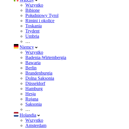
Wszystko
Bibione
Południowy Tyrol
Rimini i okolice
Toskania
Trydent
Umbria
…
Niemcy
Wszystko
Badenia-Wirtembergia
Bawaria
Berlin
Brandenburgia
Dolna Saksonia
Düsseldorf
Hamburg
Hesja
Rujana
Saksonia
…
Holandia
Wszystko
Amsterdam