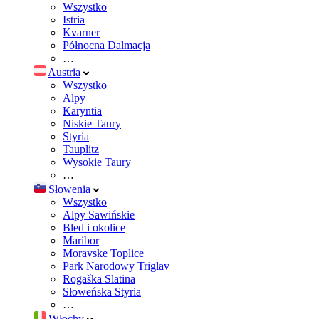
Wszystko
Istria
Kvarner
Północna Dalmacja
…
Austria
Wszystko
Alpy
Karyntia
Niskie Taury
Styria
Tauplitz
Wysokie Taury
…
Słowenia
Wszystko
Alpy Sawińskie
Bled i okolice
Maribor
Moravske Toplice
Park Narodowy Triglav
Rogaška Slatina
Słoweńska Styria
…
Włochy