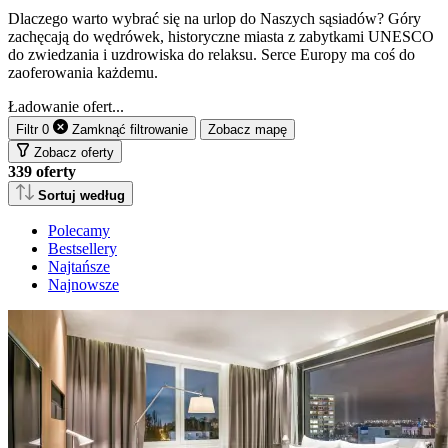
Dlaczego warto wybrać się na urlop do Naszych sąsiadów? Góry
zachęcają do wędrówek, historyczne miasta z zabytkami UNESCO
do zwiedzania i uzdrowiska do relaksu. Serce Europy ma coś do
zaoferowania każdemu.
Ładowanie ofert...
Filtr
0
Zamknąć
filtrowanie
Zobacz mapę
Zobacz oferty
339
oferty
Sortuj według
Polecamy
Bestsellery
Najtańsze
Najnowsze