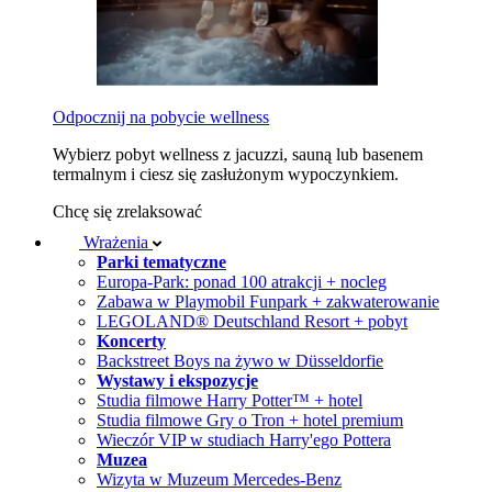
Odpocznij na pobycie wellness
Wybierz pobyt wellness z jacuzzi, sauną lub basenem
termalnym i ciesz się zasłużonym wypoczynkiem.
Chcę się zrelaksować
Wrażenia
Parki tematyczne
Europa-Park: ponad 100 atrakcji + nocleg
Zabawa w Playmobil Funpark + zakwaterowanie
LEGOLAND® Deutschland Resort + pobyt
Koncerty
Backstreet Boys na żywo w Düsseldorfie
Wystawy i ekspozycje
Studia filmowe Harry Potter™ + hotel
Studia filmowe Gry o Tron + hotel premium
Wieczór VIP w studiach Harry'ego Pottera
Muzea
Wizyta w Muzeum Mercedes-Benz