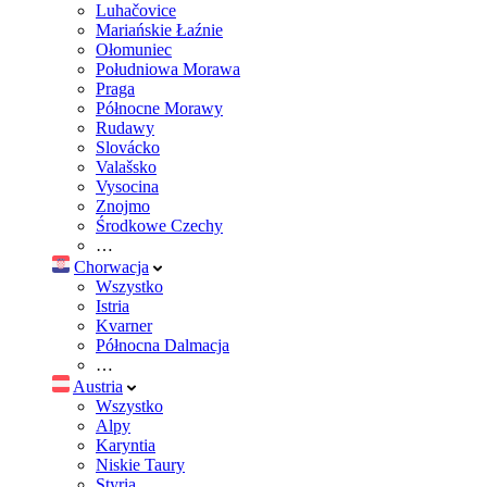
Luhačovice
Mariańskie Łaźnie
Ołomuniec
Południowa Morawa
Praga
Północne Morawy
Rudawy
Slovácko
Valašsko
Vysocina
Znojmo
Środkowe Czechy
…
Chorwacja
Wszystko
Istria
Kvarner
Północna Dalmacja
…
Austria
Wszystko
Alpy
Karyntia
Niskie Taury
Styria