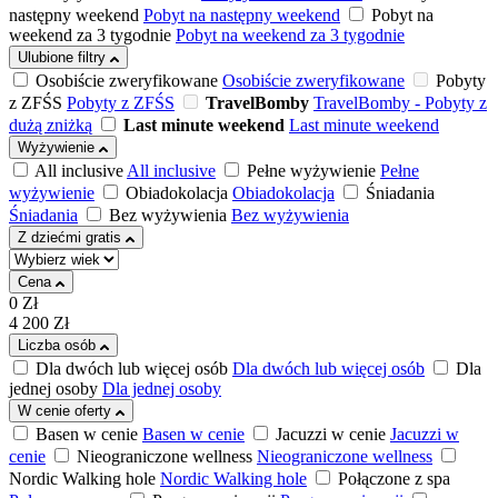
następny weekend
Pobyt na następny weekend
Pobyt na
weekend za 3 tygodnie
Pobyt na weekend za 3 tygodnie
Ulubione filtry
Osobiście zweryfikowane
Osobiście zweryfikowane
Pobyty
z ZFŚS
Pobyty z ZFŚS
TravelBomby
TravelBomby - Pobyty z
dużą zniżką
Last minute weekend
Last minute weekend
Wyżywienie
All inclusive
All inclusive
Pełne wyżywienie
Pełne
wyżywienie
Obiadokolacja
Obiadokolacja
Śniadania
Śniadania
Bez wyżywienia
Bez wyżywienia
Z dziećmi gratis
Cena
0
Zł
4 200
Zł
Liczba osób
Dla dwóch lub więcej osób
Dla dwóch lub więcej osób
Dla
jednej osoby
Dla jednej osoby
W cenie oferty
Basen w cenie
Basen w cenie
Jacuzzi w cenie
Jacuzzi w
cenie
Nieograniczone wellness
Nieograniczone wellness
Nordic Walking hole
Nordic Walking hole
Połączone z spa