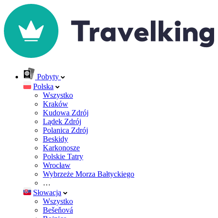
Pobyty
Polska
Wszystko
Kraków
Kudowa Zdrój
Lądek Zdrój
Polanica Zdrój
Beskidy
Karkonosze
Polskie Tatry
Wrocław
Wybrzeże Morza Bałtyckiego
…
Słowacja
Wszystko
Bešeňová