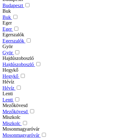
Budapeszt
Buk
Buk
Eger
Eger
Egerszalók
Egerszalók
Györ
Györ
Hajdúszoboszló
Hajdúszoboszló
Hegykő
Hegykő
Hévíz
Hévíz
Lenti
Lenti
Mezőkövesd
Mezőkövesd
Miszkolc
Miszkolc
Mosonmagyaróvár
Mosonmagyaróvár