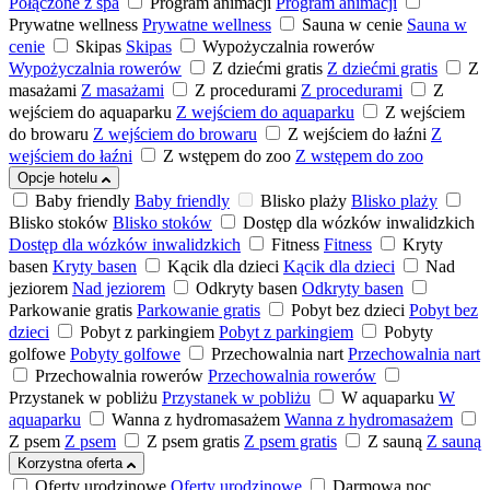
Połączone z spa
Program animacji
Program animacji
Prywatne wellness
Prywatne wellness
Sauna w cenie
Sauna w
cenie
Skipas
Skipas
Wypożyczalnia rowerów
Wypożyczalnia rowerów
Z dziećmi gratis
Z dziećmi gratis
Z
masażami
Z masażami
Z procedurami
Z procedurami
Z
wejściem do aquaparku
Z wejściem do aquaparku
Z wejściem
do browaru
Z wejściem do browaru
Z wejściem do łaźni
Z
wejściem do łaźni
Z wstępem do zoo
Z wstępem do zoo
Opcje hotelu
Baby friendly
Baby friendly
Blisko plaży
Blisko plaży
Blisko stoków
Blisko stoków
Dostęp dla wózków inwalidzkich
Dostęp dla wózków inwalidzkich
Fitness
Fitness
Kryty
basen
Kryty basen
Kącik dla dzieci
Kącik dla dzieci
Nad
jeziorem
Nad jeziorem
Odkryty basen
Odkryty basen
Parkowanie gratis
Parkowanie gratis
Pobyt bez dzieci
Pobyt bez
dzieci
Pobyt z parkingiem
Pobyt z parkingiem
Pobyty
golfowe
Pobyty golfowe
Przechowalnia nart
Przechowalnia nart
Przechowalnia rowerów
Przechowalnia rowerów
Przystanek w pobliżu
Przystanek w pobliżu
W aquaparku
W
aquaparku
Wanna z hydromasażem
Wanna z hydromasażem
Z psem
Z psem
Z psem gratis
Z psem gratis
Z sauną
Z sauną
Korzystna oferta
Oferty urodzinowe
Oferty urodzinowe
Darmowa noc