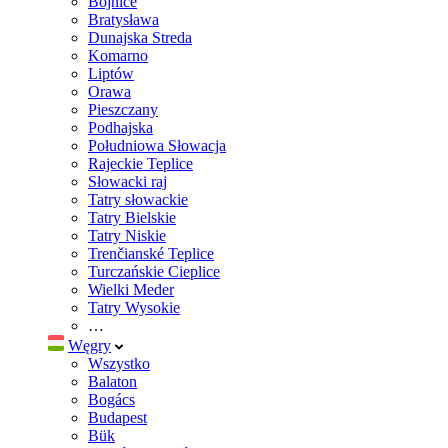
Bojnice
Bratysława
Dunajska Streda
Komarno
Liptów
Orawa
Pieszczany
Podhajska
Południowa Słowacja
Rajeckie Teplice
Słowacki raj
Tatry słowackie
Tatry Bielskie
Tatry Niskie
Trenčianské Teplice
Turczańskie Cieplice
Wielki Meder
Tatry Wysokie
…
Węgry
Wszystko
Balaton
Bogács
Budapest
Bük