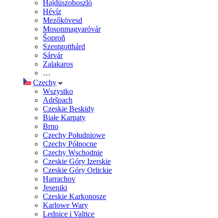
Hajdúszoboszló
Hévíz
Mezőkövesd
Mosonmagyaróvár
Šoproň
Szentgotthárd
Sárvár
Zalakaros
…
Czechy
Wszystko
Adršpach
Czeskie Beskidy
Białe Karpaty
Brno
Czechy Południowe
Czechy Północne
Czechy Wschodnie
Czeskie Góry Izerskie
Czeskie Góry Orlickie
Harrachov
Jeseniki
Czeskie Karkonosze
Karlowe Wary
Lednice i Valtice