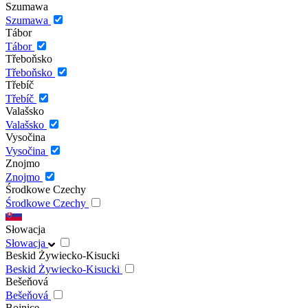
Szumawa
Szumawa
Tábor
Tábor
Třeboňsko
Třeboňsko
Třebíč
Třebíč
Valašsko
Valašsko
Vysočina
Vysočina
Znojmo
Znojmo
Środkowe Czechy
Środkowe Czechy
Słowacja
Słowacja
Beskid Żywiecko-Kisucki
Beskid Żywiecko-Kisucki
Bešeňová
Bešeňová
Bojnice