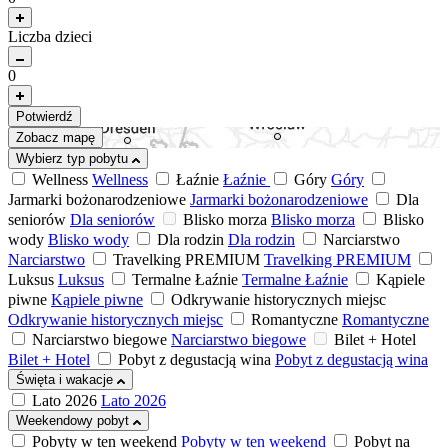
Liczba dzieci
0
Potwierdź
Zobacz mapę
Wybierz typ pobytu
Wellness
Wellness
Łaźnie
Łaźnie
Góry
Góry
Jarmarki bożonarodzeniowe
Jarmarki bożonarodzeniowe
Dla
seniorów
Dla seniorów
Blisko morza
Blisko morza
Blisko
wody
Blisko wody
Dla rodzin
Dla rodzin
Narciarstwo
Narciarstwo
Travelking PREMIUM
Travelking PREMIUM
Luksus
Luksus
Termalne Łaźnie
Termalne Łaźnie
Kąpiele
piwne
Kąpiele piwne
Odkrywanie historycznych miejsc
Odkrywanie historycznych miejsc
Romantyczne
Romantyczne
Narciarstwo biegowe
Narciarstwo biegowe
Bilet + Hotel
Bilet + Hotel
Pobyt z degustacją wina
Pobyt z degustacją wina
Święta i wakacje
Lato 2026
Lato 2026
Weekendowy pobyt
Pobyty w ten weekend
Pobyty w ten weekend
Pobyt na