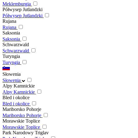
Meklemburgia
Półwysep Jutlandzki
Półwysep Jutlandzki
Rujana
Rujana
Saksonia
Saksonia
Schwarzwald
Schwarzwald
Turyngia
Turyngia
Słowenia
Słowenia
Alpy Kamnickie
Alpy Kamnickie
Bled i okolice
Bled i okolice
Mariborsko Pohorje
Mariborsko Pohorje
Morawskie Toplice
Morawskie Toplice
Park Narodowy Triglav