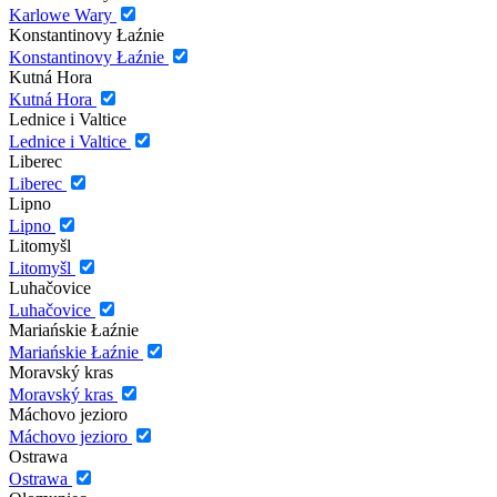
Karlowe Wary
Konstantinovy Łaźnie
Konstantinovy Łaźnie
Kutná Hora
Kutná Hora
Lednice i Valtice
Lednice i Valtice
Liberec
Liberec
Lipno
Lipno
Litomyšl
Litomyšl
Luhačovice
Luhačovice
Mariańskie Łaźnie
Mariańskie Łaźnie
Moravský kras
Moravský kras
Máchovo jezioro
Máchovo jezioro
Ostrawa
Ostrawa