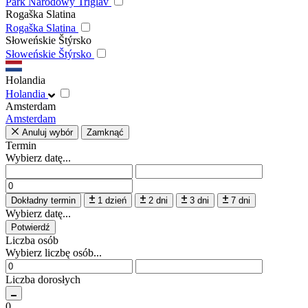
Park Narodowy Triglav
Rogaška Slatina
Rogaška Slatina
Słoweńskie Štýrsko
Słoweńskie Štýrsko
Holandia
Holandia
Amsterdam
Amsterdam
Anuluj wybór
Zamknąć
Termin
Wybierz datę...
Dokładny termin
1 dzień
2 dni
3 dni
7 dni
Wybierz datę...
Potwierdź
Liczba osób
Wybierz liczbę osób...
Liczba dorosłych
0