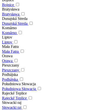
Bojnice
Bratysława
Bratysława
Dunajská Streda
Dunajská Streda
Komárno
Komárno
Liptov
Liptov
Mała Fatra
Mała Fatra
Orawa
Orawa
Pieszczany
Pieszczany
Podhájska
Podhájska
Południowa Słowacja
Południowa Słowacja
Rajecké Teplice
Rajecké Teplice
Słowacki raj
Słowacki raj