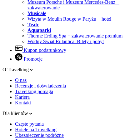
Muzeum Porsche i Muzeum Mercedes-Benz +
zakwaterowanie
Musicale
Wizyta w Moulin Rouge w Paryżu + hotel
Teatr
Aquaparki
Therme Erding Spa + zakwaterowanie premium
Wodny Świat Rulantica: Bilety i pobyt
Kupon podarunkowy
Promocje
O Travelking
O nas
Recenzje i doświadczenia
Travelking pomaga
Kariera
Kontakt
Dla klientów
Częste pytania
Hotele na Travelking
Ubezpieczenie podróżne