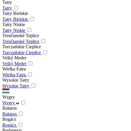
Tatry
Tatry
Tatry Bielskie
Tatry Bielskie
Tatry Niskie
Tatry Niskie
Trenčianské Teplice
Trenčianské Teplice
Turczańskie Cieplice
Turczańskie Cieplice
Velký Meder
Velký Meder
Wielka Fatra
Wielka Fatra
Wysokie Tatry
Wysokie Tatry
Węgry
Węgry
Balaton
Balaton
Bogács
Bogács
Budapeszt