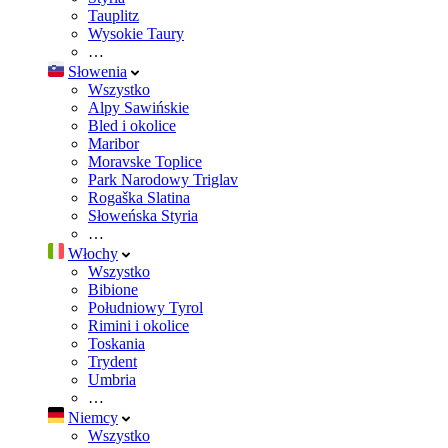
Tauplitz
Wysokie Taury
…
Słowenia
Wszystko
Alpy Sawińskie
Bled i okolice
Maribor
Moravske Toplice
Park Narodowy Triglav
Rogaška Slatina
Słoweńska Styria
…
Włochy
Wszystko
Bibione
Południowy Tyrol
Rimini i okolice
Toskania
Trydent
Umbria
…
Niemcy
Wszystko