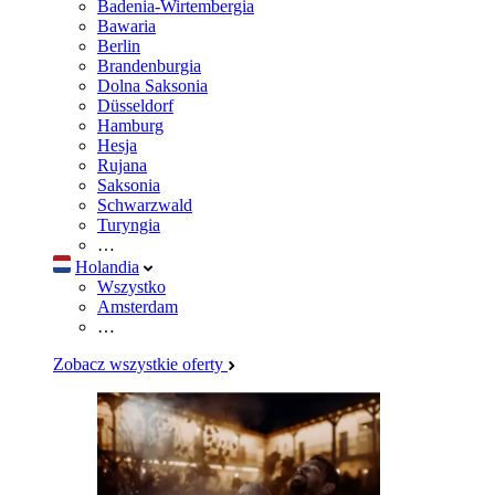
Badenia-Wirtembergia
Bawaria
Berlin
Brandenburgia
Dolna Saksonia
Düsseldorf
Hamburg
Hesja
Rujana
Saksonia
Schwarzwald
Turyngia
…
Holandia
Wszystko
Amsterdam
…
Zobacz wszystkie oferty