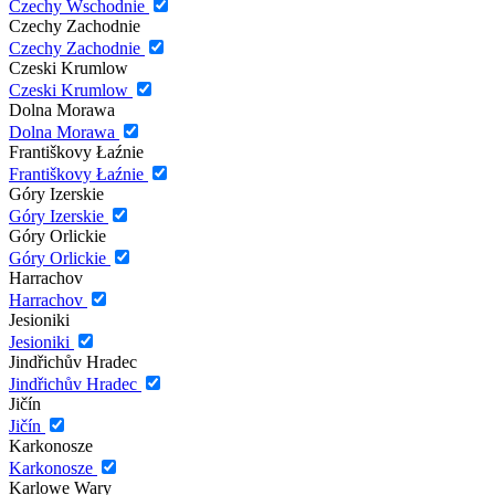
Czechy Wschodnie
Czechy Zachodnie
Czechy Zachodnie
Czeski Krumlow
Czeski Krumlow
Dolna Morawa
Dolna Morawa
Františkovy Łaźnie
Františkovy Łaźnie
Góry Izerskie
Góry Izerskie
Góry Orlickie
Góry Orlickie
Harrachov
Harrachov
Jesioniki
Jesioniki
Jindřichův Hradec
Jindřichův Hradec
Jičín
Jičín
Karkonosze
Karkonosze
Karlowe Wary