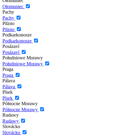
Ołomuniec
Ołomuniec
Pachy
Pachy
Pilzno
Pilzno
Podkarkonosze
Podkarkonosze
Posázaví
Posázaví
Południowe Morawy
Południowe Morawy
Praga
Praga
Pálava
Pálava
Písek
Písek
Północne Morawy
Północne Morawy
Rudawy
Rudawy
Slovácko
Slovácko