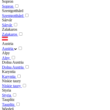
Sopron
Sopron
Szentgotthárd
Szentgotthárd
Sárvár
Sárvár
Zalakaros
Zalakaros
Austria
Austria
Alpy
Alpy
Dolna Austria
Dolna Austria
Karyntia
Karyntia
Niskie taury
Niskie taury
Styria
Styria
Tauplitz
Tauplitz
Wiedeń