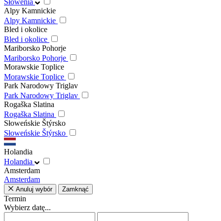
Słowenia
Alpy Kamnickie
Alpy Kamnickie
Bled i okolice
Bled i okolice
Mariborsko Pohorje
Mariborsko Pohorje
Morawskie Toplice
Morawskie Toplice
Park Narodowy Triglav
Park Narodowy Triglav
Rogaška Slatina
Rogaška Slatina
Słoweńskie Štýrsko
Słoweńskie Štýrsko
Holandia
Holandia
Amsterdam
Amsterdam
Anuluj wybór
Zamknąć
Termin
Wybierz datę...