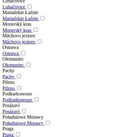
Luhačovice
Luhačovice
Mariańskie Łaźnie
Mariańskie Łaźnie
Moravský kras
Moravský kras
Máchovo jezioro
Máchovo jezioro
Ostrawa
Ostrawa
Ołomuniec
Ołomuniec
Pachy
Pachy
Pilzno
Pilzno
Podkarkonosze
Podkarkonosze
Posázaví
Posázaví
Południowe Morawy
Południowe Morawy
Praga
Praga