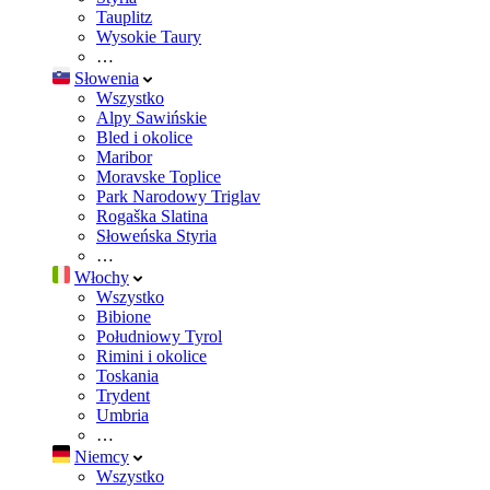
Tauplitz
Wysokie Taury
…
Słowenia
Wszystko
Alpy Sawińskie
Bled i okolice
Maribor
Moravske Toplice
Park Narodowy Triglav
Rogaška Slatina
Słoweńska Styria
…
Włochy
Wszystko
Bibione
Południowy Tyrol
Rimini i okolice
Toskania
Trydent
Umbria
…
Niemcy
Wszystko