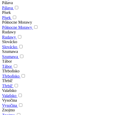
Pálava
Pálava
Písek
Písek
Północne Morawy
Północne Morawy
Rudawy
Rudawy
Slovácko
Slovácko
Szumawa
Szumawa
Tábor
Tábor
Třeboňsko
Třeboňsko
Třebíč
Třebíč
Valašsko
Valašsko
Vysočina
Vysočina
Znojmo