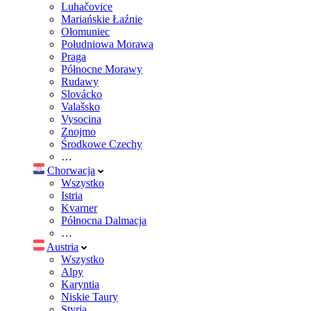
Luhačovice
Mariańskie Łaźnie
Ołomuniec
Południowa Morawa
Praga
Północne Morawy
Rudawy
Slovácko
Valašsko
Vysocina
Znojmo
Środkowe Czechy
…
Chorwacja
Wszystko
Istria
Kvarner
Północna Dalmacja
…
Austria
Wszystko
Alpy
Karyntia
Niskie Taury
Styria