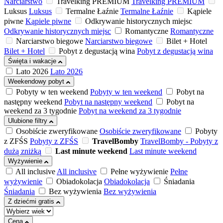
Narciarstwo
Travelking PREMIUM
Travelking PREMIUM
Luksus
Luksus
Termalne Łaźnie
Termalne Łaźnie
Kąpiele
piwne
Kąpiele piwne
Odkrywanie historycznych miejsc
Odkrywanie historycznych miejsc
Romantyczne
Romantyczne
Narciarstwo biegowe
Narciarstwo biegowe
Bilet + Hotel
Bilet + Hotel
Pobyt z degustacją wina
Pobyt z degustacją wina
Święta i wakacje
Lato 2026
Lato 2026
Weekendowy pobyt
Pobyty w ten weekend
Pobyty w ten weekend
Pobyt na
następny weekend
Pobyt na następny weekend
Pobyt na
weekend za 3 tygodnie
Pobyt na weekend za 3 tygodnie
Ulubione filtry
Osobiście zweryfikowane
Osobiście zweryfikowane
Pobyty
z ZFŚS
Pobyty z ZFŚS
TravelBomby
TravelBomby - Pobyty z
dużą zniżką
Last minute weekend
Last minute weekend
Wyżywienie
All inclusive
All inclusive
Pełne wyżywienie
Pełne
wyżywienie
Obiadokolacja
Obiadokolacja
Śniadania
Śniadania
Bez wyżywienia
Bez wyżywienia
Z dziećmi gratis
Cena