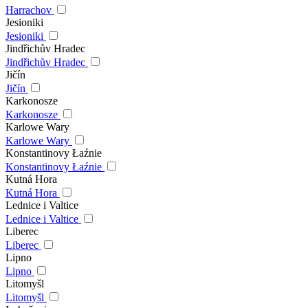
Harrachov
Jesioniki
Jesioniki
Jindřichův Hradec
Jindřichův Hradec
Jičín
Jičín
Karkonosze
Karkonosze
Karlowe Wary
Karlowe Wary
Konstantinovy Łaźnie
Konstantinovy Łaźnie
Kutná Hora
Kutná Hora
Lednice i Valtice
Lednice i Valtice
Liberec
Liberec
Lipno
Lipno
Litomyšl
Litomyšl