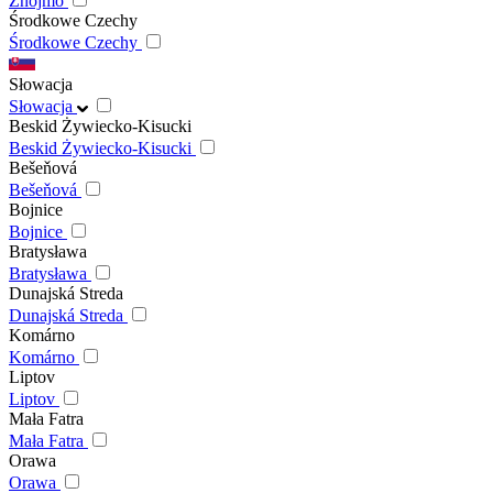
Znojmo
Środkowe Czechy
Środkowe Czechy
Słowacja
Słowacja
Beskid Żywiecko-Kisucki
Beskid Żywiecko-Kisucki
Bešeňová
Bešeňová
Bojnice
Bojnice
Bratysława
Bratysława
Dunajská Streda
Dunajská Streda
Komárno
Komárno
Liptov
Liptov
Mała Fatra
Mała Fatra
Orawa
Orawa