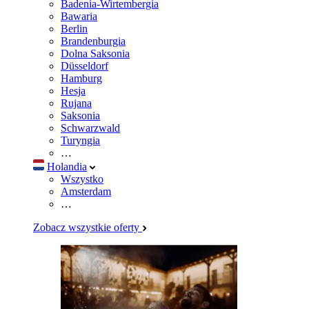
Badenia-Wirtembergia
Bawaria
Berlin
Brandenburgia
Dolna Saksonia
Düsseldorf
Hamburg
Hesja
Rujana
Saksonia
Schwarzwald
Turyngia
…
Holandia
Wszystko
Amsterdam
…
Zobacz wszystkie oferty