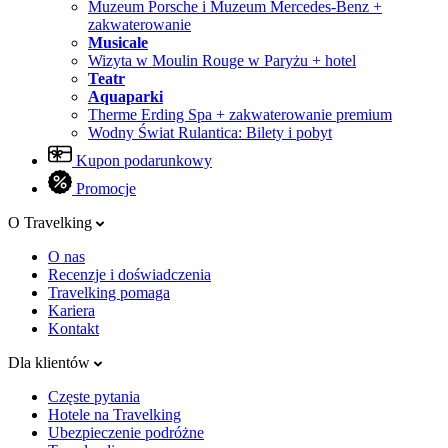
Muzeum Porsche i Muzeum Mercedes-Benz +
zakwaterowanie
Musicale
Wizyta w Moulin Rouge w Paryżu + hotel
Teatr
Aquaparki
Therme Erding Spa + zakwaterowanie premium
Wodny Świat Rulantica: Bilety i pobyt
Kupon podarunkowy
Promocje
O Travelking
O nas
Recenzje i doświadczenia
Travelking pomaga
Kariera
Kontakt
Dla klientów
Częste pytania
Hotele na Travelking
Ubezpieczenie podróżne