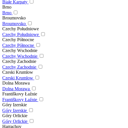
Białe Karpaty
Brno
Brno
Broumovsko
Broumovsko
Czechy Południowe
Czechy Południowe
Czechy Północne
Czechy Północne
Czechy Wschodnie
Czechy Wschodnie
Czechy Zachodnie
Czechy Zachodnie
Czeski Krumlow
Czeski Krumlow
Dolna Morawa
Dolna Morawa
Františkovy Łaźnie
Františkovy Łaźnie
Góry Izerskie
Góry Izerskie
Góry Orlickie
Góry Orlickie
Harrachov