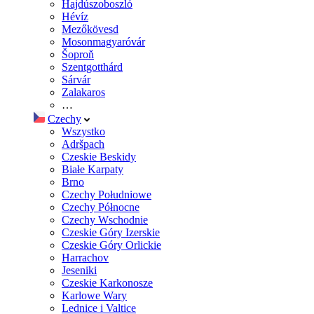
Hajdúszoboszló
Hévíz
Mezőkövesd
Mosonmagyaróvár
Šoproň
Szentgotthárd
Sárvár
Zalakaros
…
Czechy
Wszystko
Adršpach
Czeskie Beskidy
Białe Karpaty
Brno
Czechy Południowe
Czechy Północne
Czechy Wschodnie
Czeskie Góry Izerskie
Czeskie Góry Orlickie
Harrachov
Jeseniki
Czeskie Karkonosze
Karlowe Wary
Lednice i Valtice