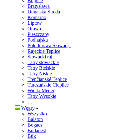
Bojnice
Bratysława
Dunajska Streda
Komarno
Liptów
Orawa
Pieszczany
Podhajska
Południowa Słowacja
Rajeckie Teplice
Słowacki raj
Tatry słowackie
Tatry Bielskie
Tatry Niskie
Trenčianské Teplice
Turczańskie Cieplice
Wielki Meder
Tatry Wysokie
…
Węgry
Wszystko
Balaton
Bogács
Budapest
Bük