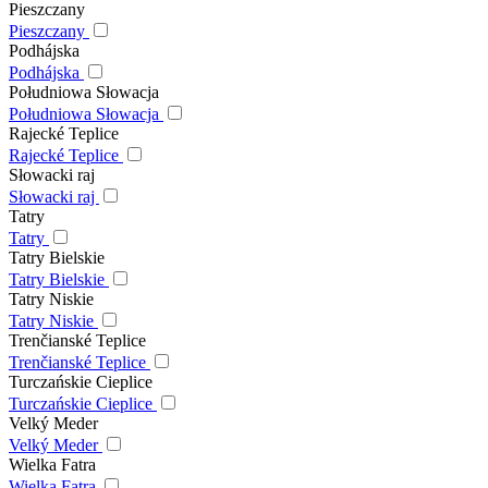
Pieszczany
Pieszczany
Podhájska
Podhájska
Południowa Słowacja
Południowa Słowacja
Rajecké Teplice
Rajecké Teplice
Słowacki raj
Słowacki raj
Tatry
Tatry
Tatry Bielskie
Tatry Bielskie
Tatry Niskie
Tatry Niskie
Trenčianské Teplice
Trenčianské Teplice
Turczańskie Cieplice
Turczańskie Cieplice
Velký Meder
Velký Meder
Wielka Fatra
Wielka Fatra