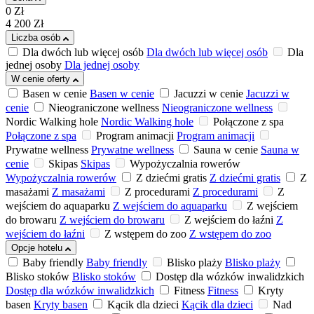
0
Zł
4 200
Zł
Liczba osób
Dla dwóch lub więcej osób
Dla dwóch lub więcej osób
Dla
jednej osoby
Dla jednej osoby
W cenie oferty
Basen w cenie
Basen w cenie
Jacuzzi w cenie
Jacuzzi w
cenie
Nieograniczone wellness
Nieograniczone wellness
Nordic Walking hole
Nordic Walking hole
Połączone z spa
Połączone z spa
Program animacji
Program animacji
Prywatne wellness
Prywatne wellness
Sauna w cenie
Sauna w
cenie
Skipas
Skipas
Wypożyczalnia rowerów
Wypożyczalnia rowerów
Z dziećmi gratis
Z dziećmi gratis
Z
masażami
Z masażami
Z procedurami
Z procedurami
Z
wejściem do aquaparku
Z wejściem do aquaparku
Z wejściem
do browaru
Z wejściem do browaru
Z wejściem do łaźni
Z
wejściem do łaźni
Z wstępem do zoo
Z wstępem do zoo
Opcje hotelu
Baby friendly
Baby friendly
Blisko plaży
Blisko plaży
Blisko stoków
Blisko stoków
Dostęp dla wózków inwalidzkich
Dostęp dla wózków inwalidzkich
Fitness
Fitness
Kryty
basen
Kryty basen
Kącik dla dzieci
Kącik dla dzieci
Nad