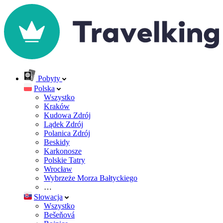
Pobyty
Polska
Wszystko
Kraków
Kudowa Zdrój
Lądek Zdrój
Polanica Zdrój
Beskidy
Karkonosze
Polskie Tatry
Wrocław
Wybrzeże Morza Bałtyckiego
…
Słowacja
Wszystko
Bešeňová