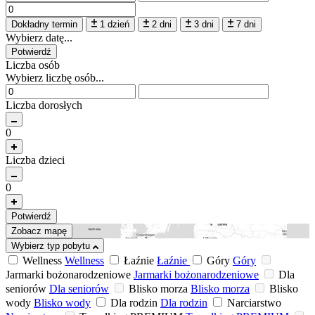
Dokładny termin
1 dzień
2 dni
3 dni
7 dni
Wybierz datę...
Potwierdź
Liczba osób
Wybierz liczbę osób...
Liczba dorosłych
0
Liczba dzieci
0
Potwierdź
Zobacz mapę
Wybierz typ pobytu
Wellness
Wellness
Łaźnie
Łaźnie
Góry
Góry
Jarmarki bożonarodzeniowe
Jarmarki bożonarodzeniowe
Dla
seniorów
Dla seniorów
Blisko morza
Blisko morza
Blisko
wody
Blisko wody
Dla rodzin
Dla rodzin
Narciarstwo