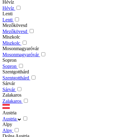
Hévíz
Hévíz
Lenti
Lenti
Mezőkövesd
Mezőkövesd
Miszkolc
Miszkolc
Mosonmagyaróvár
Mosonmagyaróvár
Sopron
Sopron
Szentgotthárd
Szentgotthárd
Sárvár
Sárvár
Zalakaros
Zalakaros
Austria
Austria
Alpy
Alpy
Dolna Austria