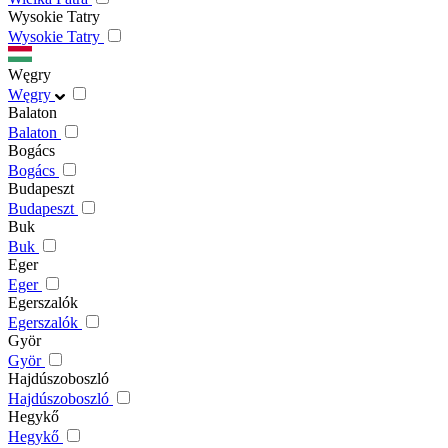
Wysokie Tatry
Wysokie Tatry
Węgry
Węgry
Balaton
Balaton
Bogács
Bogács
Budapeszt
Budapeszt
Buk
Buk
Eger
Eger
Egerszalók
Egerszalók
Györ
Györ
Hajdúszoboszló
Hajdúszoboszló
Hegykő
Hegykő