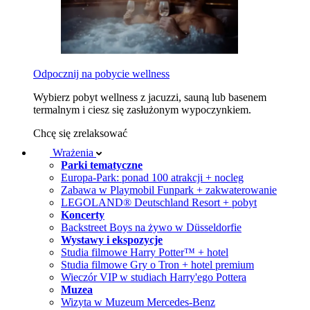
Odpocznij na pobycie wellness
Wybierz pobyt wellness z jacuzzi, sauną lub basenem
termalnym i ciesz się zasłużonym wypoczynkiem.
Chcę się zrelaksować
Wrażenia
Parki tematyczne
Europa-Park: ponad 100 atrakcji + nocleg
Zabawa w Playmobil Funpark + zakwaterowanie
LEGOLAND® Deutschland Resort + pobyt
Koncerty
Backstreet Boys na żywo w Düsseldorfie
Wystawy i ekspozycje
Studia filmowe Harry Potter™ + hotel
Studia filmowe Gry o Tron + hotel premium
Wieczór VIP w studiach Harry'ego Pottera
Muzea
Wizyta w Muzeum Mercedes-Benz