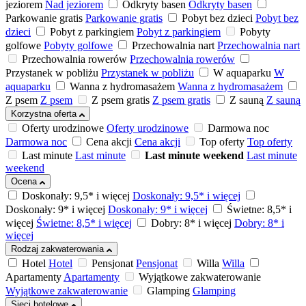
jeziorem
Nad jeziorem
Odkryty basen
Odkryty basen
Parkowanie gratis
Parkowanie gratis
Pobyt bez dzieci
Pobyt bez
dzieci
Pobyt z parkingiem
Pobyt z parkingiem
Pobyty
golfowe
Pobyty golfowe
Przechowalnia nart
Przechowalnia nart
Przechowalnia rowerów
Przechowalnia rowerów
Przystanek w pobliżu
Przystanek w pobliżu
W aquaparku
W
aquaparku
Wanna z hydromasażem
Wanna z hydromasażem
Z psem
Z psem
Z psem gratis
Z psem gratis
Z sauną
Z sauną
Korzystna oferta
Oferty urodzinowe
Oferty urodzinowe
Darmowa noc
Darmowa noc
Cena akcji
Cena akcji
Top oferty
Top oferty
Last minute
Last minute
Last minute weekend
Last minute
weekend
Ocena
Doskonały: 9,5* i więcej
Doskonały: 9,5* i więcej
Doskonały: 9* i więcej
Doskonały: 9* i więcej
Świetne: 8,5* i
więcej
Świetne: 8,5* i więcej
Dobry: 8* i więcej
Dobry: 8* i
więcej
Rodzaj zakwaterowania
Hotel
Hotel
Pensjonat
Pensjonat
Willa
Willa
Apartamenty
Apartamenty
Wyjątkowe zakwaterowanie
Wyjątkowe zakwaterowanie
Glamping
Glamping
Sieci hotelowe