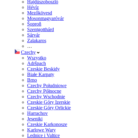
Hajdúszoboszló
Hévíz
Mezőkövesd
Mosonmagyaróvár
Šoproň
Szentgotthárd
Sárvár
Zalakaros
…
Czechy
Wszystko
Adršpach
Czeskie Beskidy
Białe Karpaty
Brno
Czechy Południowe
Czechy Północne
Czechy Wschodnie
Czeskie Góry Izerskie
Czeskie Góry Orlickie
Harrachov
Jeseniki
Czeskie Karkonosze
Karlowe Wary
Lednice i Valtice