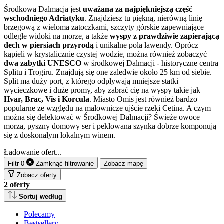
Środkowa Dalmacja jest
uważana za najpiękniejszą część
wschodniego Adriatyku
. Znajdziesz tu piękną, nierówną linię
brzegową z wieloma zatoczkami, szczyty górskie zapewniające
odległe widoki na morze, a także
wyspy z prawdziwie zapierającą
dech w piersiach przyrodą
i unikalne pola lawendy. Oprócz
kąpieli w krystalicznie czystej wodzie, można również zobaczyć
dwa zabytki UNESCO
w środkowej Dalmacji - historyczne centra
Splitu i Trogiru. Znajdują się one zaledwie około 25 km od siebie.
Split ma duży port, z którego odpływają mniejsze statki
wycieczkowe i duże promy, aby zabrać cię na wyspy takie jak
Hvar, Brac, Vis i Korcula
. Miasto Omis jest również bardzo
popularne ze względu na malownicze ujście rzeki Cetina. A czym
można się delektować w Środkowej Dalmacji? Świeże owoce
morza, pyszny domowy ser i peklowana szynka dobrze komponują
się z doskonałym lokalnym winem.
Ładowanie ofert...
Filtr
0
Zamknąć
filtrowanie
Zobacz mapę
Zobacz oferty
2
oferty
Sortuj według
Polecamy
Bestsellery