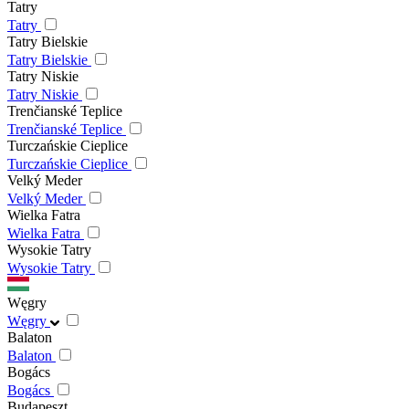
Tatry
Tatry
Tatry Bielskie
Tatry Bielskie
Tatry Niskie
Tatry Niskie
Trenčianské Teplice
Trenčianské Teplice
Turczańskie Cieplice
Turczańskie Cieplice
Velký Meder
Velký Meder
Wielka Fatra
Wielka Fatra
Wysokie Tatry
Wysokie Tatry
Węgry
Węgry
Balaton
Balaton
Bogács
Bogács
Budapeszt