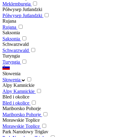
Meklemburgia
Półwysep Jutlandzki
Półwysep Jutlandzki
Rujana
Rujana
Saksonia
Saksonia
Schwarzwald
Schwarzwald
Turyngia
Turyngia
Słowenia
Słowenia
Alpy Kamnickie
Alpy Kamnickie
Bled i okolice
Bled i okolice
Mariborsko Pohorje
Mariborsko Pohorje
Morawskie Toplice
Morawskie Toplice
Park Narodowy Triglav