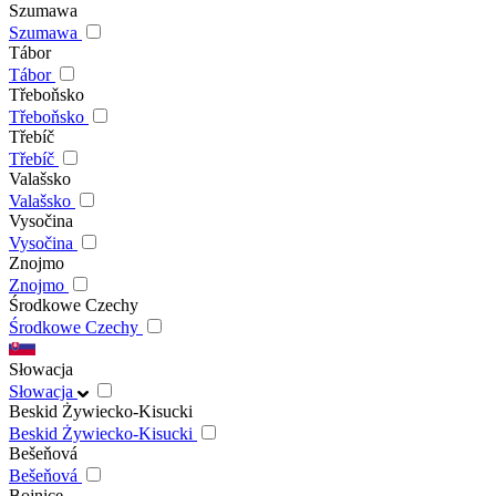
Szumawa
Szumawa
Tábor
Tábor
Třeboňsko
Třeboňsko
Třebíč
Třebíč
Valašsko
Valašsko
Vysočina
Vysočina
Znojmo
Znojmo
Środkowe Czechy
Środkowe Czechy
Słowacja
Słowacja
Beskid Żywiecko-Kisucki
Beskid Żywiecko-Kisucki
Bešeňová
Bešeňová
Bojnice