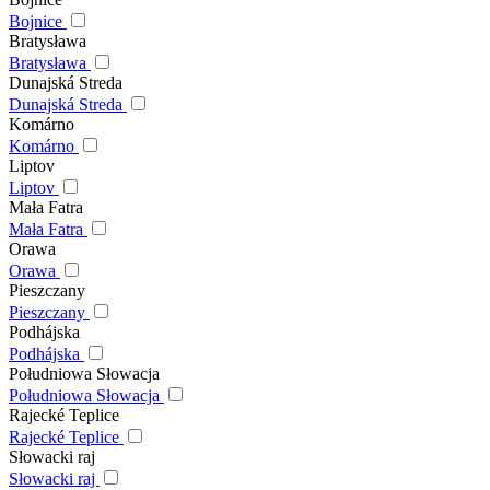
Bojnice
Bratysława
Bratysława
Dunajská Streda
Dunajská Streda
Komárno
Komárno
Liptov
Liptov
Mała Fatra
Mała Fatra
Orawa
Orawa
Pieszczany
Pieszczany
Podhájska
Podhájska
Południowa Słowacja
Południowa Słowacja
Rajecké Teplice
Rajecké Teplice
Słowacki raj
Słowacki raj