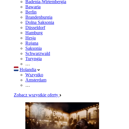
Badenia-Wirtembergia
Bawaria
Berlin
Brandenburgia
Dolna Saksonia
Düsseldorf
Hamburg
Hesja
Rujana
Saksonia
Schwarzwald
Turyngia
…
Holandia
Wszystko
Amsterdam
…
Zobacz wszystkie oferty