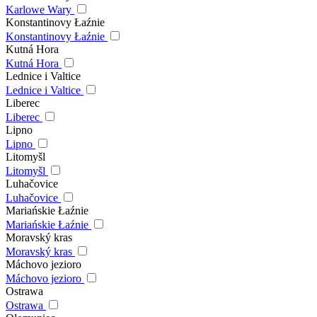
Karlowe Wary
Konstantinovy Łaźnie
Konstantinovy Łaźnie
Kutná Hora
Kutná Hora
Lednice i Valtice
Lednice i Valtice
Liberec
Liberec
Lipno
Lipno
Litomyšl
Litomyšl
Luhačovice
Luhačovice
Mariańskie Łaźnie
Mariańskie Łaźnie
Moravský kras
Moravský kras
Máchovo jezioro
Máchovo jezioro
Ostrawa
Ostrawa