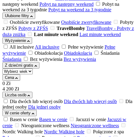
następny weekend
Pobyt na następny weekend
Pobyt na
weekend za 3 tygodnie
Pobyt na weekend za 3 tygodnie
Ulubione filtry
Osobiście zweryfikowane
Osobiście zweryfikowane
Pobyty
z ZFŚS
Pobyty z ZFŚS
TravelBomby
TravelBomby - Pobyty z
dużą zniżką
Last minute weekend
Last minute weekend
Wyżywienie
All inclusive
All inclusive
Pełne wyżywienie
Pełne
wyżywienie
Obiadokolacja
Obiadokolacja
Śniadania
Śniadania
Bez wyżywienia
Bez wyżywienia
Z dziećmi gratis
Cena
0
Zł
4 200
Zł
Liczba osób
Dla dwóch lub więcej osób
Dla dwóch lub więcej osób
Dla
jednej osoby
Dla jednej osoby
W cenie oferty
Basen w cenie
Basen w cenie
Jacuzzi w cenie
Jacuzzi w
cenie
Nieograniczone wellness
Nieograniczone wellness
Nordic Walking hole
Nordic Walking hole
Połączone z spa