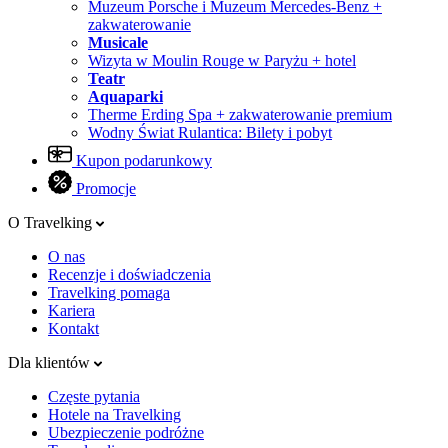
Muzeum Porsche i Muzeum Mercedes-Benz +
zakwaterowanie
Musicale
Wizyta w Moulin Rouge w Paryżu + hotel
Teatr
Aquaparki
Therme Erding Spa + zakwaterowanie premium
Wodny Świat Rulantica: Bilety i pobyt
Kupon podarunkowy
Promocje
O Travelking
O nas
Recenzje i doświadczenia
Travelking pomaga
Kariera
Kontakt
Dla klientów
Częste pytania
Hotele na Travelking
Ubezpieczenie podróżne