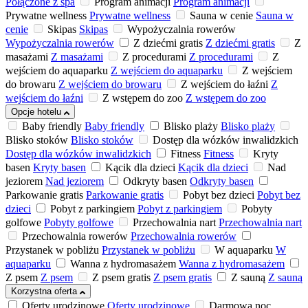
Połączone z spa
Program animacji
Program animacji
Prywatne wellness
Prywatne wellness
Sauna w cenie
Sauna w
cenie
Skipas
Skipas
Wypożyczalnia rowerów
Wypożyczalnia rowerów
Z dziećmi gratis
Z dziećmi gratis
Z
masażami
Z masażami
Z procedurami
Z procedurami
Z
wejściem do aquaparku
Z wejściem do aquaparku
Z wejściem
do browaru
Z wejściem do browaru
Z wejściem do łaźni
Z
wejściem do łaźni
Z wstępem do zoo
Z wstępem do zoo
Opcje hotelu
Baby friendly
Baby friendly
Blisko plaży
Blisko plaży
Blisko stoków
Blisko stoków
Dostęp dla wózków inwalidzkich
Dostęp dla wózków inwalidzkich
Fitness
Fitness
Kryty
basen
Kryty basen
Kącik dla dzieci
Kącik dla dzieci
Nad
jeziorem
Nad jeziorem
Odkryty basen
Odkryty basen
Parkowanie gratis
Parkowanie gratis
Pobyt bez dzieci
Pobyt bez
dzieci
Pobyt z parkingiem
Pobyt z parkingiem
Pobyty
golfowe
Pobyty golfowe
Przechowalnia nart
Przechowalnia nart
Przechowalnia rowerów
Przechowalnia rowerów
Przystanek w pobliżu
Przystanek w pobliżu
W aquaparku
W
aquaparku
Wanna z hydromasażem
Wanna z hydromasażem
Z psem
Z psem
Z psem gratis
Z psem gratis
Z sauną
Z sauną
Korzystna oferta
Oferty urodzinowe
Oferty urodzinowe
Darmowa noc