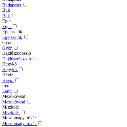
Budapeszt
Buk
Buk
Eger
Eger
Egerszalók
Egerszalók
Györ
Györ
Hajdúszoboszló
Hajdúszoboszló
Hegykő
Hegykő
Hévíz
Hévíz
Lenti
Lenti
Mezőkövesd
Mezőkövesd
Miszkolc
Miszkolc
Mosonmagyaróvár
Mosonmagyaróvár