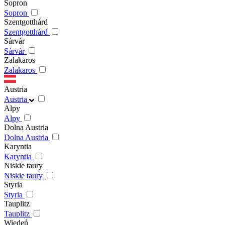
Sopron
Sopron
Szentgotthárd
Szentgotthárd
Sárvár
Sárvár
Zalakaros
Zalakaros
Austria
Austria
Alpy
Alpy
Dolna Austria
Dolna Austria
Karyntia
Karyntia
Niskie taury
Niskie taury
Styria
Styria
Tauplitz
Tauplitz
Wiedeń