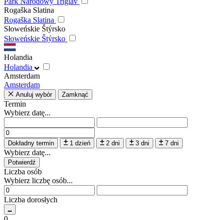
Park Narodowy Triglav
Rogaška Slatina
Rogaška Slatina
Słoweńskie Štýrsko
Słoweńskie Štýrsko
Holandia
Holandia
Amsterdam
Amsterdam
Anuluj wybór
Zamknąć
Termin
Wybierz datę...
Dokładny termin
1 dzień
2 dni
3 dni
7 dni
Wybierz datę...
Potwierdź
Liczba osób
Wybierz liczbę osób...
Liczba dorosłych
0