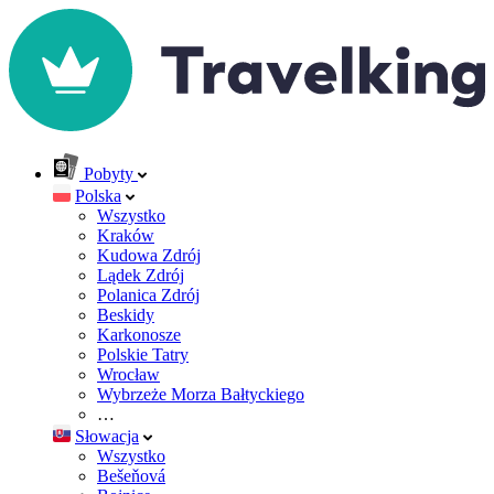
Pobyty
Polska
Wszystko
Kraków
Kudowa Zdrój
Lądek Zdrój
Polanica Zdrój
Beskidy
Karkonosze
Polskie Tatry
Wrocław
Wybrzeże Morza Bałtyckiego
…
Słowacja
Wszystko
Bešeňová