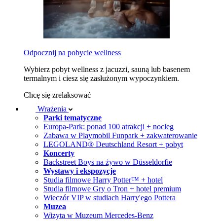
Odpocznij na pobycie wellness
Wybierz pobyt wellness z jacuzzi, sauną lub basenem
termalnym i ciesz się zasłużonym wypoczynkiem.
Chcę się zrelaksować
Wrażenia
Parki tematyczne
Europa-Park: ponad 100 atrakcji + nocleg
Zabawa w Playmobil Funpark + zakwaterowanie
LEGOLAND® Deutschland Resort + pobyt
Koncerty
Backstreet Boys na żywo w Düsseldorfie
Wystawy i ekspozycje
Studia filmowe Harry Potter™ + hotel
Studia filmowe Gry o Tron + hotel premium
Wieczór VIP w studiach Harry'ego Pottera
Muzea
Wizyta w Muzeum Mercedes-Benz