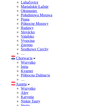
Luhačovice
Mariańskie Łaźnie
Ołomuniec
Południowa Morawa
Praga
Północne Morawy
Rudawy
Slovácko
Valašsko
Vysocina
Znojmo
Środkowe Czechy
…
Chorwacja
Wszystko
Istria
Kvarner
Północna Dalmacja
…
Austria
Wszystko
Alpy
Karyntia
Niskie Taury
Styria