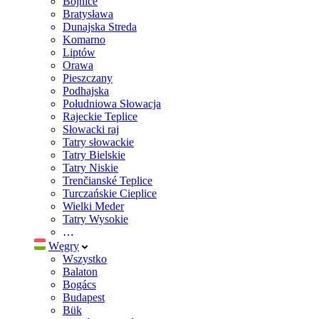
Bojnice
Bratysława
Dunajska Streda
Komarno
Liptów
Orawa
Pieszczany
Podhajska
Południowa Słowacja
Rajeckie Teplice
Słowacki raj
Tatry słowackie
Tatry Bielskie
Tatry Niskie
Trenčianské Teplice
Turczańskie Cieplice
Wielki Meder
Tatry Wysokie
…
Węgry
Wszystko
Balaton
Bogács
Budapest
Bük