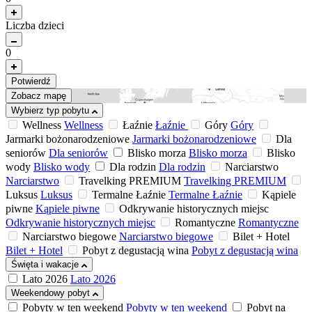
Liczba dzieci
0
Potwierdź
Zobacz mapę
Wybierz typ pobytu
Wellness
Wellness
Łaźnie
Łaźnie
Góry
Góry
Jarmarki bożonarodzeniowe
Jarmarki bożonarodzeniowe
Dla
seniorów
Dla seniorów
Blisko morza
Blisko morza
Blisko
wody
Blisko wody
Dla rodzin
Dla rodzin
Narciarstwo
Narciarstwo
Travelking PREMIUM
Travelking PREMIUM
Luksus
Luksus
Termalne Łaźnie
Termalne Łaźnie
Kąpiele
piwne
Kąpiele piwne
Odkrywanie historycznych miejsc
Odkrywanie historycznych miejsc
Romantyczne
Romantyczne
Narciarstwo biegowe
Narciarstwo biegowe
Bilet + Hotel
Bilet + Hotel
Pobyt z degustacją wina
Pobyt z degustacją wina
Święta i wakacje
Lato 2026
Lato 2026
Weekendowy pobyt
Pobyty w ten weekend
Pobyty w ten weekend
Pobyt na