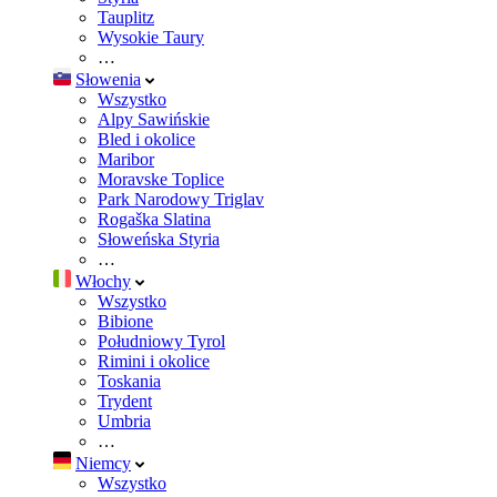
Tauplitz
Wysokie Taury
…
Słowenia
Wszystko
Alpy Sawińskie
Bled i okolice
Maribor
Moravske Toplice
Park Narodowy Triglav
Rogaška Slatina
Słoweńska Styria
…
Włochy
Wszystko
Bibione
Południowy Tyrol
Rimini i okolice
Toskania
Trydent
Umbria
…
Niemcy
Wszystko