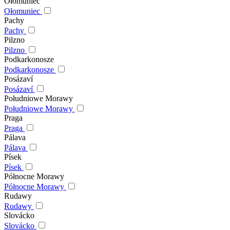
Ołomuniec
Ołomuniec
Pachy
Pachy
Pilzno
Pilzno
Podkarkonosze
Podkarkonosze
Posázaví
Posázaví
Południowe Morawy
Południowe Morawy
Praga
Praga
Pálava
Pálava
Písek
Písek
Północne Morawy
Północne Morawy
Rudawy
Rudawy
Slovácko
Slovácko