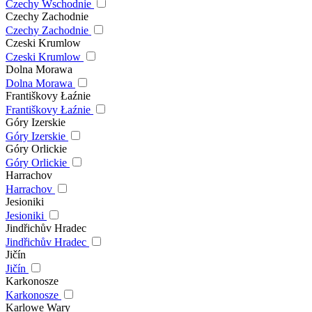
Czechy Wschodnie
Czechy Zachodnie
Czechy Zachodnie
Czeski Krumlow
Czeski Krumlow
Dolna Morawa
Dolna Morawa
Františkovy Łaźnie
Františkovy Łaźnie
Góry Izerskie
Góry Izerskie
Góry Orlickie
Góry Orlickie
Harrachov
Harrachov
Jesioniki
Jesioniki
Jindřichův Hradec
Jindřichův Hradec
Jičín
Jičín
Karkonosze
Karkonosze
Karlowe Wary