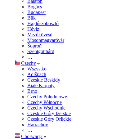
Balaton
Bogács
Budapest
Bük
Hajdúszoboszló
Hévíz
Mezőkövesd
Mosonmagyaróvár
Šoproň
Szentgotthárd
…
Czechy
Wszystko
Adršpach
Czeskie Beskidy
Białe Karpaty
Brno
Czechy Południowe
Czechy Północne
Czechy Wschodnie
Czeskie Góry Izerskie
Czeskie Góry Orlickie
Harrachov
…
Chorwacja