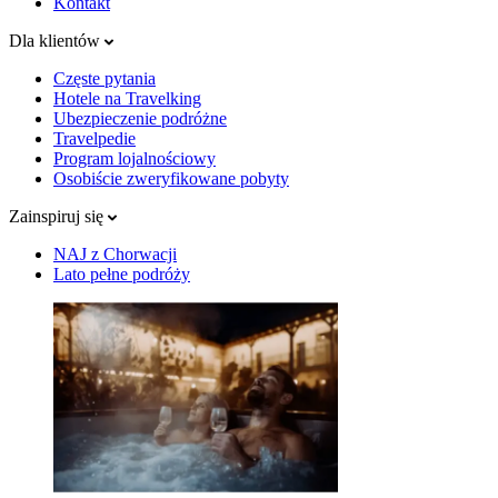
Kontakt
Dla klientów
Częste pytania
Hotele na Travelking
Ubezpieczenie podróżne
Travelpedie
Program lojalnościowy
Osobiście zweryfikowane pobyty
Zainspiruj się
NAJ z Chorwacji
Lato pełne podróży