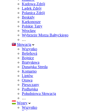
Kudowa Zdrój
Lądek Zdrój
Polanica Zdrój
Beskidy
Karkonosze
Polskie Tatry
Wrocław
Wybrzeże Morza Bałtyckiego
…
Słowacja
Wszystko
Bešeňová
Bojnice
Bratysława
Dunajska Streda
Komarno
Liptów
Orawa
Pieszczany
Podhajska
Południowa Słowacja
…
Węgry
Wszystko