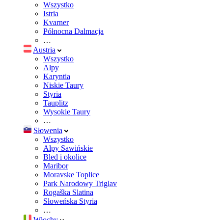
Wszystko
Istria
Kvarner
Północna Dalmacja
…
Austria
Wszystko
Alpy
Karyntia
Niskie Taury
Styria
Tauplitz
Wysokie Taury
…
Słowenia
Wszystko
Alpy Sawińskie
Bled i okolice
Maribor
Moravske Toplice
Park Narodowy Triglav
Rogaška Slatina
Słoweńska Styria
…
Włochy