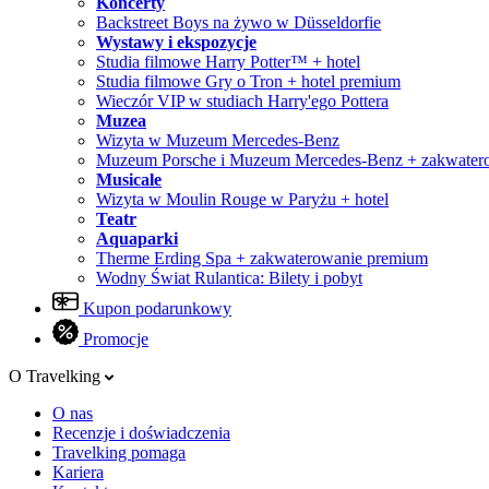
Koncerty
Backstreet Boys na żywo w Düsseldorfie
Wystawy i ekspozycje
Studia filmowe Harry Potter™ + hotel
Studia filmowe Gry o Tron + hotel premium
Wieczór VIP w studiach Harry'ego Pottera
Muzea
Wizyta w Muzeum Mercedes-Benz
Muzeum Porsche i Muzeum Mercedes-Benz + zakwater
Musicale
Wizyta w Moulin Rouge w Paryżu + hotel
Teatr
Aquaparki
Therme Erding Spa + zakwaterowanie premium
Wodny Świat Rulantica: Bilety i pobyt
Kupon podarunkowy
Promocje
O Travelking
O nas
Recenzje i doświadczenia
Travelking pomaga
Kariera