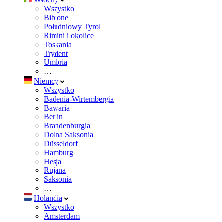
Wszystko
Bibione
Południowy Tyrol
Rimini i okolice
Toskania
Trydent
Umbria
…
Niemcy
Wszystko
Badenia-Wirtembergia
Bawaria
Berlin
Brandenburgia
Dolna Saksonia
Düsseldorf
Hamburg
Hesja
Rujana
Saksonia
…
Holandia
Wszystko
Amsterdam