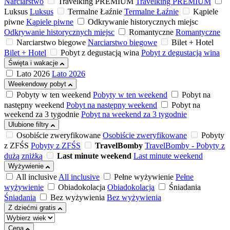
Narciarstwo
Travelking PREMIUM
Travelking PREMIUM
Luksus
Luksus
Termalne Łaźnie
Termalne Łaźnie
Kąpiele
piwne
Kąpiele piwne
Odkrywanie historycznych miejsc
Odkrywanie historycznych miejsc
Romantyczne
Romantyczne
Narciarstwo biegowe
Narciarstwo biegowe
Bilet + Hotel
Bilet + Hotel
Pobyt z degustacją wina
Pobyt z degustacją wina
Święta i wakacje
Lato 2026
Lato 2026
Weekendowy pobyt
Pobyty w ten weekend
Pobyty w ten weekend
Pobyt na
następny weekend
Pobyt na następny weekend
Pobyt na
weekend za 3 tygodnie
Pobyt na weekend za 3 tygodnie
Ulubione filtry
Osobiście zweryfikowane
Osobiście zweryfikowane
Pobyty
z ZFŚS
Pobyty z ZFŚS
TravelBomby
TravelBomby - Pobyty z
dużą zniżką
Last minute weekend
Last minute weekend
Wyżywienie
All inclusive
All inclusive
Pełne wyżywienie
Pełne
wyżywienie
Obiadokolacja
Obiadokolacja
Śniadania
Śniadania
Bez wyżywienia
Bez wyżywienia
Z dziećmi gratis
Cena