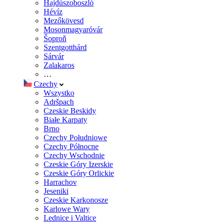
Hajdúszoboszló
Hévíz
Mezőkövesd
Mosonmagyaróvár
Šoproň
Szentgotthárd
Sárvár
Zalakaros
…
Czechy
Wszystko
Adršpach
Czeskie Beskidy
Białe Karpaty
Brno
Czechy Południowe
Czechy Północne
Czechy Wschodnie
Czeskie Góry Izerskie
Czeskie Góry Orlickie
Harrachov
Jeseniki
Czeskie Karkonosze
Karlowe Wary
Lednice i Valtice