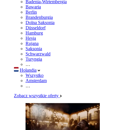
Badenia-Wirtembergia
Bawaria
Berlin
Brandenburgia
Dolna Saksonia
Düsseldorf
Hamburg
Hesja
Rujana
Saksonia
Schwarzwald
Turyngia
…
Holandia
Wszystko
Amsterdam
…
Zobacz wszystkie oferty