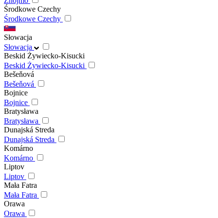
Znojmo
Środkowe Czechy
Środkowe Czechy
Słowacja
Słowacja
Beskid Żywiecko-Kisucki
Beskid Żywiecko-Kisucki
Bešeňová
Bešeňová
Bojnice
Bojnice
Bratysława
Bratysława
Dunajská Streda
Dunajská Streda
Komárno
Komárno
Liptov
Liptov
Mała Fatra
Mała Fatra
Orawa
Orawa