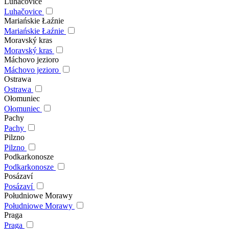
Luhačovice
Luhačovice
Mariańskie Łaźnie
Mariańskie Łaźnie
Moravský kras
Moravský kras
Máchovo jezioro
Máchovo jezioro
Ostrawa
Ostrawa
Ołomuniec
Ołomuniec
Pachy
Pachy
Pilzno
Pilzno
Podkarkonosze
Podkarkonosze
Posázaví
Posázaví
Południowe Morawy
Południowe Morawy
Praga
Praga