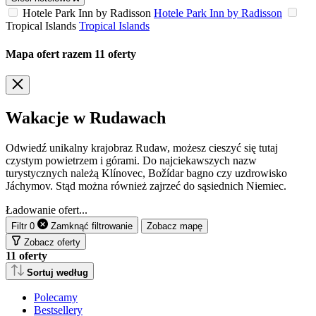
Hotele Park Inn by Radisson
Hotele Park Inn by Radisson
Tropical Islands
Tropical Islands
Mapa ofert
razem
11
oferty
Wakacje w Rudawach
Odwiedź unikalny krajobraz Rudaw, możesz cieszyć się tutaj
czystym powietrzem i górami. Do najciekawszych nazw
turystycznych należą Klínovec, Božídar bagno czy uzdrowisko
Jáchymov. Stąd można również zajrzeć do sąsiednich Niemiec.
Ładowanie ofert...
Filtr
0
Zamknąć
filtrowanie
Zobacz mapę
Zobacz oferty
11
oferty
Sortuj według
Polecamy
Bestsellery