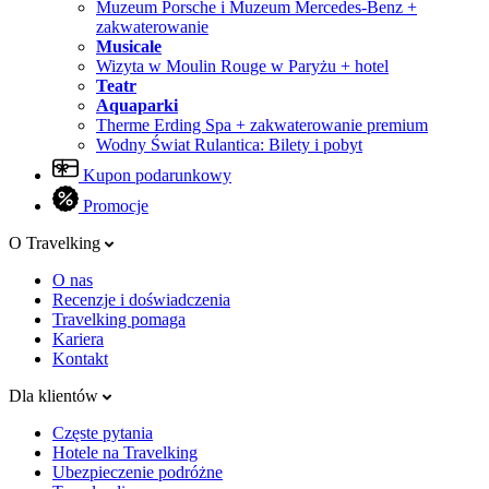
Muzeum Porsche i Muzeum Mercedes-Benz +
zakwaterowanie
Musicale
Wizyta w Moulin Rouge w Paryżu + hotel
Teatr
Aquaparki
Therme Erding Spa + zakwaterowanie premium
Wodny Świat Rulantica: Bilety i pobyt
Kupon podarunkowy
Promocje
O Travelking
O nas
Recenzje i doświadczenia
Travelking pomaga
Kariera
Kontakt
Dla klientów
Częste pytania
Hotele na Travelking
Ubezpieczenie podróżne