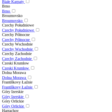
Białe Karpaty
Brno
Brno
Broumovsko
Broumovsko
Czechy Południowe
Czechy Południowe
Czechy Północne
Czechy Północne
Czechy Wschodnie
Czechy Wschodnie
Czechy Zachodnie
Czechy Zachodnie
Czeski Krumlow
Czeski Krumlow
Dolna Morawa
Dolna Morawa
Františkovy Łaźnie
Františkovy Łaźnie
Góry Izerskie
Góry Izerskie
Góry Orlickie
Góry Orlickie
Harrachov