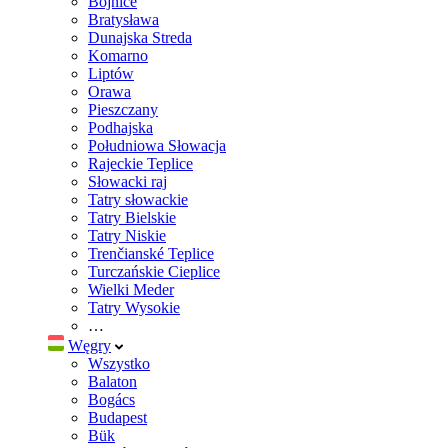
Bojnice
Bratysława
Dunajska Streda
Komarno
Liptów
Orawa
Pieszczany
Podhajska
Południowa Słowacja
Rajeckie Teplice
Słowacki raj
Tatry słowackie
Tatry Bielskie
Tatry Niskie
Trenčianské Teplice
Turczańskie Cieplice
Wielki Meder
Tatry Wysokie
…
Węgry
Wszystko
Balaton
Bogács
Budapest
Bük