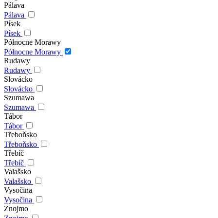
Pálava
Pálava
Písek
Písek
Północne Morawy
Północne Morawy
Rudawy
Rudawy
Slovácko
Slovácko
Szumawa
Szumawa
Tábor
Tábor
Třeboňsko
Třeboňsko
Třebíč
Třebíč
Valašsko
Valašsko
Vysočina
Vysočina
Znojmo