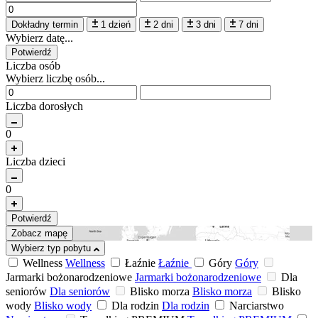
Dokładny termin
1 dzień
2 dni
3 dni
7 dni
Wybierz datę...
Potwierdź
Liczba osób
Wybierz liczbę osób...
Liczba dorosłych
0
Liczba dzieci
0
Potwierdź
Zobacz mapę
Wybierz typ pobytu
Wellness
Wellness
Łaźnie
Łaźnie
Góry
Góry
Jarmarki bożonarodzeniowe
Jarmarki bożonarodzeniowe
Dla
seniorów
Dla seniorów
Blisko morza
Blisko morza
Blisko
wody
Blisko wody
Dla rodzin
Dla rodzin
Narciarstwo