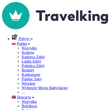
Pobyty
Polska
Wszystko
Kraków
Kudowa Zdrój
Lądek Zdrój
Polanica Zdrój
Beskidy
Karkonosze
Polskie Tatry
Wrocław
Wybrzeże Morza Bałtyckiego
…
Słowacja
Wszystko
Bešeňová