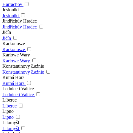
Harrachov
Jesioniki
Jesioniki
Jindřichův Hradec
Jindřichův Hradec
Jičín
Jičín
Karkonosze
Karkonosze
Karlowe Wary
Karlowe Wary
Konstantinovy Łaźnie
Konstantinovy Łaźnie
Kutná Hora
Kutná Hora
Lednice i Valtice
Lednice i Valtice
Liberec
Liberec
Lipno
Lipno
Litomyšl
Litomyšl