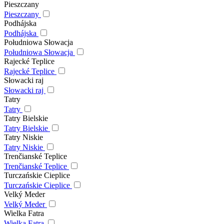
Pieszczany
Pieszczany
Podhájska
Podhájska
Południowa Słowacja
Południowa Słowacja
Rajecké Teplice
Rajecké Teplice
Słowacki raj
Słowacki raj
Tatry
Tatry
Tatry Bielskie
Tatry Bielskie
Tatry Niskie
Tatry Niskie
Trenčianské Teplice
Trenčianské Teplice
Turczańskie Cieplice
Turczańskie Cieplice
Velký Meder
Velký Meder
Wielka Fatra
Wielka Fatra