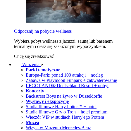
Odpocznij na pobycie wellness
Wybierz pobyt wellness z jacuzzi, sauną lub basenem
termalnym i ciesz się zasłużonym wypoczynkiem.
Chcę się zrelaksować
Wrażenia
Parki tematyczne
Europa-Park: ponad 100 atrakcji + nocleg
Zabawa w Playmobil Funpark + zakwaterowanie
LEGOLAND® Deutschland Resort + pobyt
Koncerty
Backstreet Boys na żywo w Düsseldorfie
Wystawy i ekspozycje
Studia filmowe Harry Potter™ + hotel
Studia filmowe Gry o Tron + hotel premium
Wieczór VIP w studiach Harry'ego Pottera
Muzea
Wizyta w Muzeum Mercedes-Benz