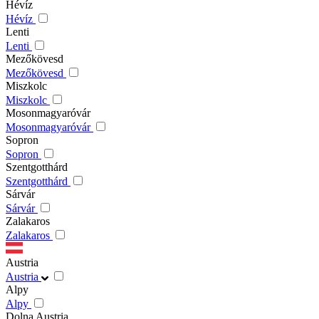
Hévíz
Hévíz
Lenti
Lenti
Mezőkövesd
Mezőkövesd
Miszkolc
Miszkolc
Mosonmagyaróvár
Mosonmagyaróvár
Sopron
Sopron
Szentgotthárd
Szentgotthárd
Sárvár
Sárvár
Zalakaros
Zalakaros
Austria
Austria
Alpy
Alpy
Dolna Austria