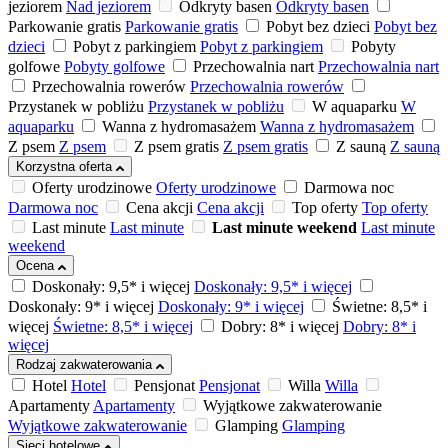
jeziorem
Nad jeziorem
Odkryty basen
Odkryty basen
Parkowanie gratis
Parkowanie gratis
Pobyt bez dzieci
Pobyt bez
dzieci
Pobyt z parkingiem
Pobyt z parkingiem
Pobyty
golfowe
Pobyty golfowe
Przechowalnia nart
Przechowalnia nart
Przechowalnia rowerów
Przechowalnia rowerów
Przystanek w pobliżu
Przystanek w pobliżu
W aquaparku
W
aquaparku
Wanna z hydromasażem
Wanna z hydromasażem
Z psem
Z psem
Z psem gratis
Z psem gratis
Z sauną
Z sauną
Korzystna oferta
Oferty urodzinowe
Oferty urodzinowe
Darmowa noc
Darmowa noc
Cena akcji
Cena akcji
Top oferty
Top oferty
Last minute
Last minute
Last minute weekend
Last minute
weekend
Ocena
Doskonały: 9,5* i więcej
Doskonały: 9,5* i więcej
Doskonały: 9* i więcej
Doskonały: 9* i więcej
Świetne: 8,5* i
więcej
Świetne: 8,5* i więcej
Dobry: 8* i więcej
Dobry: 8* i
więcej
Rodzaj zakwaterowania
Hotel
Hotel
Pensjonat
Pensjonat
Willa
Willa
Apartamenty
Apartamenty
Wyjątkowe zakwaterowanie
Wyjątkowe zakwaterowanie
Glamping
Glamping
Sieci hotelowe