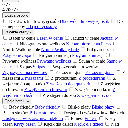
0
Zł
4 200
Zł
Liczba osób
Dla dwóch lub więcej osób
Dla dwóch lub więcej osób
Dla
jednej osoby
Dla jednej osoby
W cenie oferty
Basen w cenie
Basen w cenie
Jacuzzi w cenie
Jacuzzi w
cenie
Nieograniczone wellness
Nieograniczone wellness
Nordic Walking hole
Nordic Walking hole
Połączone z spa
Połączone z spa
Program animacji
Program animacji
Prywatne wellness
Prywatne wellness
Sauna w cenie
Sauna w
cenie
Skipas
Skipas
Wypożyczalnia rowerów
Wypożyczalnia rowerów
Z dziećmi gratis
Z dziećmi gratis
Z
masażami
Z masażami
Z procedurami
Z procedurami
Z
wejściem do aquaparku
Z wejściem do aquaparku
Z wejściem
do browaru
Z wejściem do browaru
Z wejściem do łaźni
Z
wejściem do łaźni
Z wstępem do zoo
Z wstępem do zoo
Opcje hotelu
Baby friendly
Baby friendly
Blisko plaży
Blisko plaży
Blisko stoków
Blisko stoków
Dostęp dla wózków inwalidzkich
Dostęp dla wózków inwalidzkich
Fitness
Fitness
Kryty
basen
Kryty basen
Kącik dla dzieci
Kącik dla dzieci
Nad