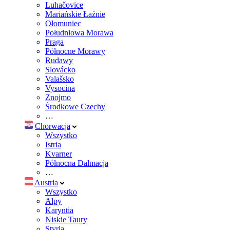
Luhačovice
Mariańskie Łaźnie
Ołomuniec
Południowa Morawa
Praga
Północne Morawy
Rudawy
Slovácko
Valašsko
Vysocina
Znojmo
Środkowe Czechy
…
Chorwacja
Wszystko
Istria
Kvarner
Północna Dalmacja
…
Austria
Wszystko
Alpy
Karyntia
Niskie Taury
Styria