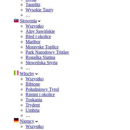
Tauplitz
Wysokie Taury
…
Słowenia
Wszystko
Alpy Sawińskie
Bled i okolice
Maribor
Moravske Toplice
Park Narodowy Triglav
Rogaška Slatina
Słoweńska Styria
…
Włochy
Wszystko
Bibione
Południowy Tyrol
Rimini i okolice
Toskania
Trydent
Umbria
…
Niemcy
Wszystko