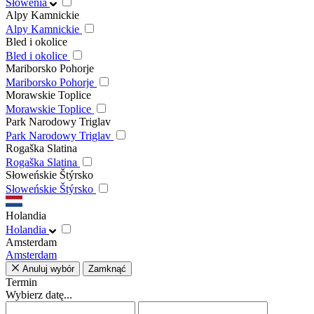
Słowenia
Alpy Kamnickie
Alpy Kamnickie
Bled i okolice
Bled i okolice
Mariborsko Pohorje
Mariborsko Pohorje
Morawskie Toplice
Morawskie Toplice
Park Narodowy Triglav
Park Narodowy Triglav
Rogaška Slatina
Rogaška Slatina
Słoweńskie Štýrsko
Słoweńskie Štýrsko
Holandia
Holandia
Amsterdam
Amsterdam
Anuluj wybór
Zamknąć
Termin
Wybierz datę...