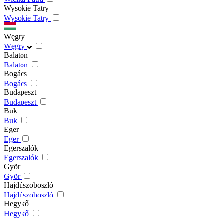
Wysokie Tatry
Wysokie Tatry
Węgry
Węgry
Balaton
Balaton
Bogács
Bogács
Budapeszt
Budapeszt
Buk
Buk
Eger
Eger
Egerszalók
Egerszalók
Györ
Györ
Hajdúszoboszló
Hajdúszoboszló
Hegykő
Hegykő