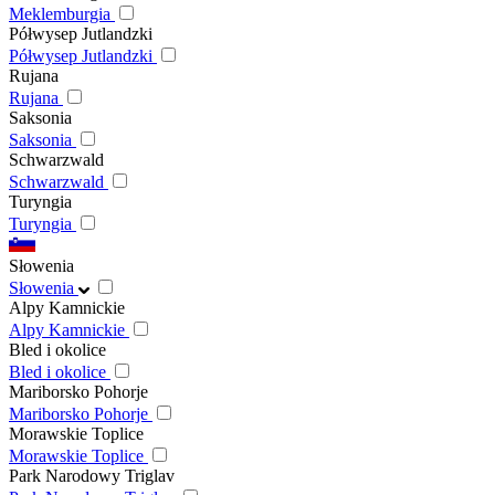
Meklemburgia
Półwysep Jutlandzki
Półwysep Jutlandzki
Rujana
Rujana
Saksonia
Saksonia
Schwarzwald
Schwarzwald
Turyngia
Turyngia
Słowenia
Słowenia
Alpy Kamnickie
Alpy Kamnickie
Bled i okolice
Bled i okolice
Mariborsko Pohorje
Mariborsko Pohorje
Morawskie Toplice
Morawskie Toplice
Park Narodowy Triglav