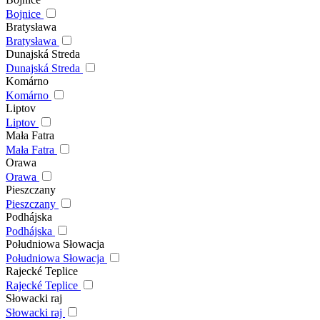
Bojnice
Bratysława
Bratysława
Dunajská Streda
Dunajská Streda
Komárno
Komárno
Liptov
Liptov
Mała Fatra
Mała Fatra
Orawa
Orawa
Pieszczany
Pieszczany
Podhájska
Podhájska
Południowa Słowacja
Południowa Słowacja
Rajecké Teplice
Rajecké Teplice
Słowacki raj
Słowacki raj