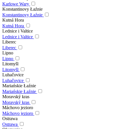
Karlowe Wary
Konstantinovy Łaźnie
Konstantinovy Łaźnie
Kutná Hora
Kutná Hora
Lednice i Valtice
Lednice i Valtice
Liberec
Liberec
Lipno
Lipno
Litomyšl
Litomyšl
Luhačovice
Luhačovice
Mariańskie Łaźnie
Mariańskie Łaźnie
Moravský kras
Moravský kras
Máchovo jezioro
Máchovo jezioro
Ostrawa
Ostrawa