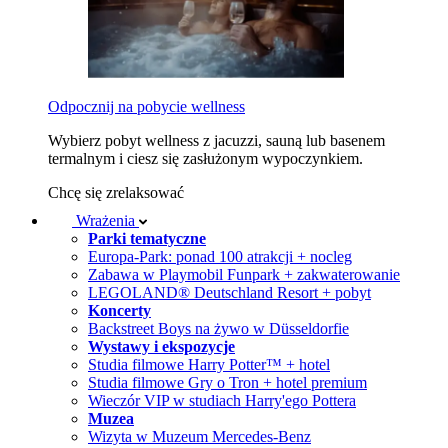
Odpocznij na pobycie wellness
Wybierz pobyt wellness z jacuzzi, sauną lub basenem
termalnym i ciesz się zasłużonym wypoczynkiem.
Chcę się zrelaksować
Wrażenia
Parki tematyczne
Europa-Park: ponad 100 atrakcji + nocleg
Zabawa w Playmobil Funpark + zakwaterowanie
LEGOLAND® Deutschland Resort + pobyt
Koncerty
Backstreet Boys na żywo w Düsseldorfie
Wystawy i ekspozycje
Studia filmowe Harry Potter™ + hotel
Studia filmowe Gry o Tron + hotel premium
Wieczór VIP w studiach Harry'ego Pottera
Muzea
Wizyta w Muzeum Mercedes-Benz