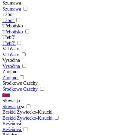
Szumawa
Szumawa
Tábor
Tábor
Třeboňsko
Třeboňsko
Třebíč
Třebíč
Valašsko
Valašsko
Vysočina
Vysočina
Znojmo
Znojmo
Środkowe Czechy
Środkowe Czechy
Słowacja
Słowacja
Beskid Żywiecko-Kisucki
Beskid Żywiecko-Kisucki
Bešeňová
Bešeňová
Bojnice