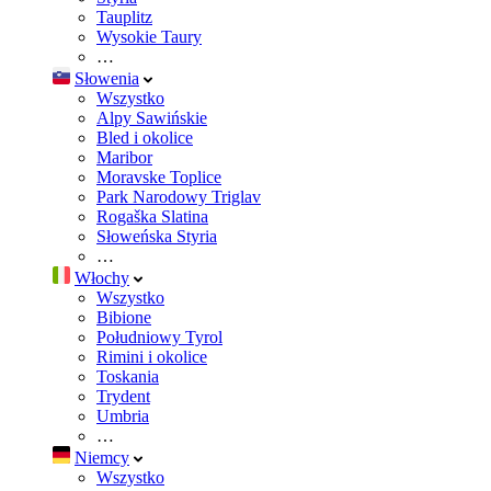
Tauplitz
Wysokie Taury
…
Słowenia
Wszystko
Alpy Sawińskie
Bled i okolice
Maribor
Moravske Toplice
Park Narodowy Triglav
Rogaška Slatina
Słoweńska Styria
…
Włochy
Wszystko
Bibione
Południowy Tyrol
Rimini i okolice
Toskania
Trydent
Umbria
…
Niemcy
Wszystko