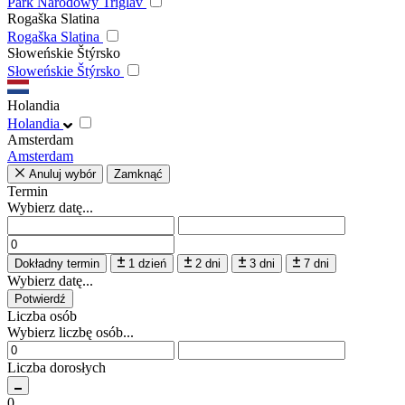
Park Narodowy Triglav
Rogaška Slatina
Rogaška Slatina
Słoweńskie Štýrsko
Słoweńskie Štýrsko
Holandia
Holandia
Amsterdam
Amsterdam
Anuluj wybór
Zamknąć
Termin
Wybierz datę...
Dokładny termin
1 dzień
2 dni
3 dni
7 dni
Wybierz datę...
Potwierdź
Liczba osób
Wybierz liczbę osób...
Liczba dorosłych
0