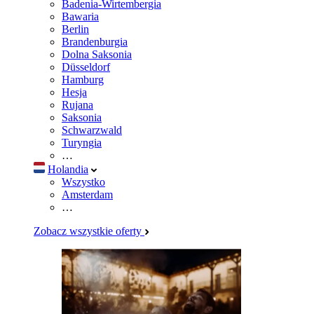
Badenia-Wirtembergia
Bawaria
Berlin
Brandenburgia
Dolna Saksonia
Düsseldorf
Hamburg
Hesja
Rujana
Saksonia
Schwarzwald
Turyngia
…
Holandia
Wszystko
Amsterdam
…
Zobacz wszystkie oferty