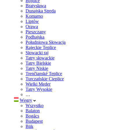
Bojnice
Bratysława
Dunajska Streda
Komarno
Liptów
Orawa
Pieszczany
Podhajska
Południowa Słowacja
Rajeckie Teplice
Słowacki raj
Tatry słowackie
Tatry Bielskie
Tatry Niskie
Trenčianské Teplice
Turczańskie Cieplice
Wielki Meder
Tatry Wysokie
…
Węgry
Wszystko
Balaton
Bogács
Budapest
Bük