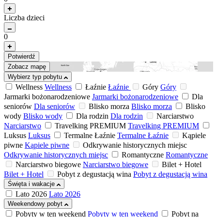
Liczba dzieci
0
Potwierdź
Zobacz mapę
Wybierz typ pobytu
Wellness
Wellness
Łaźnie
Łaźnie
Góry
Góry
Jarmarki bożonarodzeniowe
Jarmarki bożonarodzeniowe
Dla
seniorów
Dla seniorów
Blisko morza
Blisko morza
Blisko
wody
Blisko wody
Dla rodzin
Dla rodzin
Narciarstwo
Narciarstwo
Travelking PREMIUM
Travelking PREMIUM
Luksus
Luksus
Termalne Łaźnie
Termalne Łaźnie
Kąpiele
piwne
Kąpiele piwne
Odkrywanie historycznych miejsc
Odkrywanie historycznych miejsc
Romantyczne
Romantyczne
Narciarstwo biegowe
Narciarstwo biegowe
Bilet + Hotel
Bilet + Hotel
Pobyt z degustacją wina
Pobyt z degustacją wina
Święta i wakacje
Lato 2026
Lato 2026
Weekendowy pobyt
Pobyty w ten weekend
Pobyty w ten weekend
Pobyt na