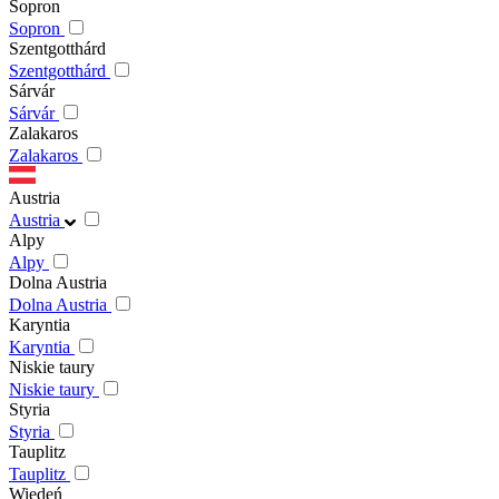
Sopron
Sopron
Szentgotthárd
Szentgotthárd
Sárvár
Sárvár
Zalakaros
Zalakaros
Austria
Austria
Alpy
Alpy
Dolna Austria
Dolna Austria
Karyntia
Karyntia
Niskie taury
Niskie taury
Styria
Styria
Tauplitz
Tauplitz
Wiedeń