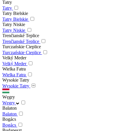
Tatry
Tatry
Tatry Bielskie
Tatry Bielskie
Tatry Niskie
Tatry Niskie
Trenčianské Teplice
Trenčianské Teplice
Turczańskie Cieplice
Turczańskie Cieplice
Velký Meder
Velký Meder
Wielka Fatra
Wielka Fatra
Wysokie Tatry
Wysokie Tatry
Węgry
Węgry
Balaton
Balaton
Bogács
Bogács
Budapeszt