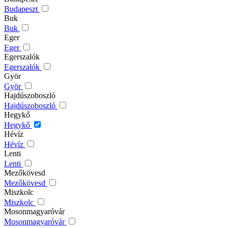
Budapeszt
Buk
Buk
Eger
Eger
Egerszalók
Egerszalók
Györ
Györ
Hajdúszoboszló
Hajdúszoboszló
Hegykő
Hegykő
Hévíz
Hévíz
Lenti
Lenti
Mezőkövesd
Mezőkövesd
Miszkolc
Miszkolc
Mosonmagyaróvár
Mosonmagyaróvár