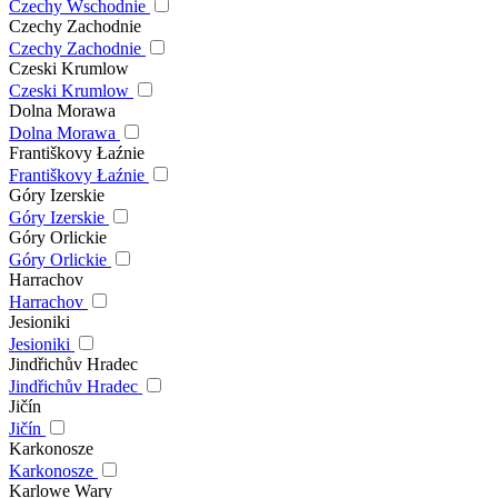
Czechy Wschodnie
Czechy Zachodnie
Czechy Zachodnie
Czeski Krumlow
Czeski Krumlow
Dolna Morawa
Dolna Morawa
Františkovy Łaźnie
Františkovy Łaźnie
Góry Izerskie
Góry Izerskie
Góry Orlickie
Góry Orlickie
Harrachov
Harrachov
Jesioniki
Jesioniki
Jindřichův Hradec
Jindřichův Hradec
Jičín
Jičín
Karkonosze
Karkonosze
Karlowe Wary