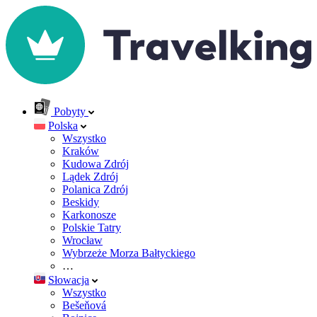
Pobyty
Polska
Wszystko
Kraków
Kudowa Zdrój
Lądek Zdrój
Polanica Zdrój
Beskidy
Karkonosze
Polskie Tatry
Wrocław
Wybrzeże Morza Bałtyckiego
…
Słowacja
Wszystko
Bešeňová