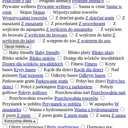
Połączone z spa
Program animacji
Program animacji
Prywatne wellness
Prywatne wellness
Sauna w cenie
Sauna w
cenie
Skipas
Skipas
Wypożyczalnia rowerów
Wypożyczalnia rowerów
Z dziećmi gratis
Z dziećmi gratis
Z
masażami
Z masażami
Z procedurami
Z procedurami
Z
wejściem do aquaparku
Z wejściem do aquaparku
Z wejściem
do browaru
Z wejściem do browaru
Z wejściem do łaźni
Z
wejściem do łaźni
Z wstępem do zoo
Z wstępem do zoo
Opcje hotelu
Baby friendly
Baby friendly
Blisko plaży
Blisko plaży
Blisko stoków
Blisko stoków
Dostęp dla wózków inwalidzkich
Dostęp dla wózków inwalidzkich
Fitness
Fitness
Kryty
basen
Kryty basen
Kącik dla dzieci
Kącik dla dzieci
Nad
jeziorem
Nad jeziorem
Odkryty basen
Odkryty basen
Parkowanie gratis
Parkowanie gratis
Pobyt bez dzieci
Pobyt bez
dzieci
Pobyt z parkingiem
Pobyt z parkingiem
Pobyty
golfowe
Pobyty golfowe
Przechowalnia nart
Przechowalnia nart
Przechowalnia rowerów
Przechowalnia rowerów
Przystanek w pobliżu
Przystanek w pobliżu
W aquaparku
W
aquaparku
Wanna z hydromasażem
Wanna z hydromasażem
Z psem
Z psem
Z psem gratis
Z psem gratis
Z sauną
Z sauną
Korzystna oferta
Oferty urodzinowe
Oferty urodzinowe
Darmowa noc