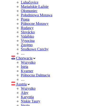
Luhačovice
Mariańskie Łaźnie
Ołomuniec
Południowa Morawa
Praga
Północne Morawy
Rudawy
Slovácko
Valašsko
Vysocina
Znojmo
Środkowe Czechy
…
Chorwacja
Wszystko
Istria
Kvarner
Północna Dalmacja
…
Austria
Wszystko
Alpy
Karyntia
Niskie Taury
Styria