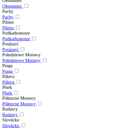
Ołomuniec
Ołomuniec
Pachy
Pachy
Pilzno
Pilzno
Podkarkonosze
Podkarkonosze
Posázaví
Posázaví
Południowe Morawy
Południowe Morawy
Praga
Praga
Pálava
Pálava
Písek
Písek
Północne Morawy
Północne Morawy
Rudawy
Rudawy
Slovácko
Slovácko