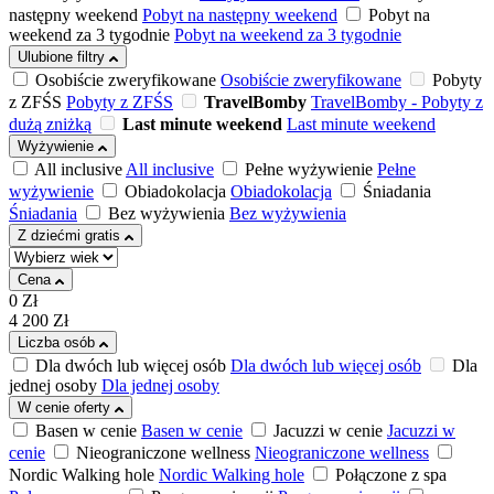
następny weekend
Pobyt na następny weekend
Pobyt na
weekend za 3 tygodnie
Pobyt na weekend za 3 tygodnie
Ulubione filtry
Osobiście zweryfikowane
Osobiście zweryfikowane
Pobyty
z ZFŚS
Pobyty z ZFŚS
TravelBomby
TravelBomby - Pobyty z
dużą zniżką
Last minute weekend
Last minute weekend
Wyżywienie
All inclusive
All inclusive
Pełne wyżywienie
Pełne
wyżywienie
Obiadokolacja
Obiadokolacja
Śniadania
Śniadania
Bez wyżywienia
Bez wyżywienia
Z dziećmi gratis
Cena
0
Zł
4 200
Zł
Liczba osób
Dla dwóch lub więcej osób
Dla dwóch lub więcej osób
Dla
jednej osoby
Dla jednej osoby
W cenie oferty
Basen w cenie
Basen w cenie
Jacuzzi w cenie
Jacuzzi w
cenie
Nieograniczone wellness
Nieograniczone wellness
Nordic Walking hole
Nordic Walking hole
Połączone z spa