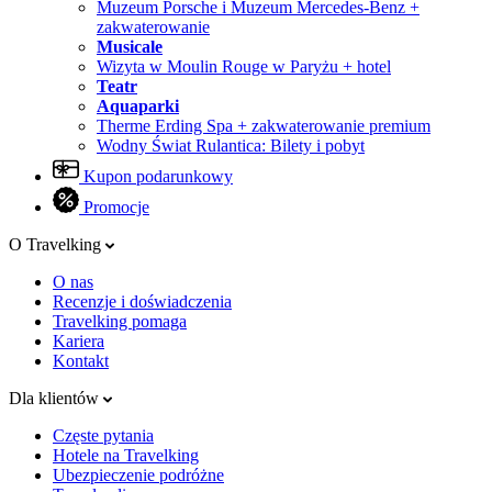
Muzeum Porsche i Muzeum Mercedes-Benz +
zakwaterowanie
Musicale
Wizyta w Moulin Rouge w Paryżu + hotel
Teatr
Aquaparki
Therme Erding Spa + zakwaterowanie premium
Wodny Świat Rulantica: Bilety i pobyt
Kupon podarunkowy
Promocje
O Travelking
O nas
Recenzje i doświadczenia
Travelking pomaga
Kariera
Kontakt
Dla klientów
Częste pytania
Hotele na Travelking
Ubezpieczenie podróżne