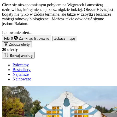
Ciesz się niezapomnianym pobytem na Węgrzech i atmosferą
uzdrowiska, której nie znajdziesz nigdzie indziej. Obszar Hévíz jest
bogaty nie tylko w źródła termalne, ale także w zabytki i lecznicze
zabiegi odnowy biologicznej. Możesz także odwiedzić słynne
jezioro Balaton.
Ładowanie ofert...
Filtr
0
Zamknąć
filtrowanie
Zobacz mapę
Zobacz oferty
20
oferty
Sortuj według
Polecamy
Bestsellery
Najtańsze
Najnowsze