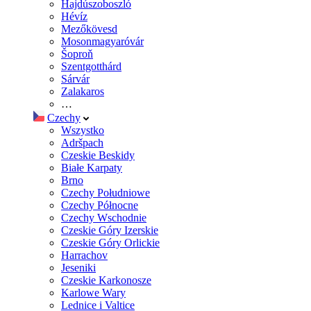
Hajdúszoboszló
Hévíz
Mezőkövesd
Mosonmagyaróvár
Šoproň
Szentgotthárd
Sárvár
Zalakaros
…
Czechy
Wszystko
Adršpach
Czeskie Beskidy
Białe Karpaty
Brno
Czechy Południowe
Czechy Północne
Czechy Wschodnie
Czeskie Góry Izerskie
Czeskie Góry Orlickie
Harrachov
Jeseniki
Czeskie Karkonosze
Karlowe Wary
Lednice i Valtice