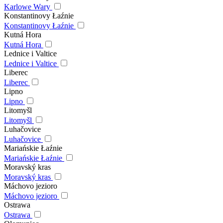
Karlowe Wary
Konstantinovy Łaźnie
Konstantinovy Łaźnie
Kutná Hora
Kutná Hora
Lednice i Valtice
Lednice i Valtice
Liberec
Liberec
Lipno
Lipno
Litomyšl
Litomyšl
Luhačovice
Luhačovice
Mariańskie Łaźnie
Mariańskie Łaźnie
Moravský kras
Moravský kras
Máchovo jezioro
Máchovo jezioro
Ostrawa
Ostrawa