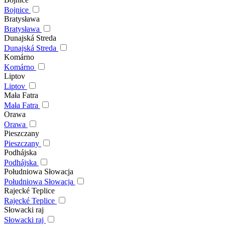
Bojnice
Bratysława
Bratysława
Dunajská Streda
Dunajská Streda
Komárno
Komárno
Liptov
Liptov
Mała Fatra
Mała Fatra
Orawa
Orawa
Pieszczany
Pieszczany
Podhájska
Podhájska
Południowa Słowacja
Południowa Słowacja
Rajecké Teplice
Rajecké Teplice
Słowacki raj
Słowacki raj