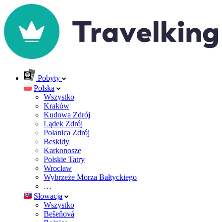
Pobyty
Polska
Wszystko
Kraków
Kudowa Zdrój
Lądek Zdrój
Polanica Zdrój
Beskidy
Karkonosze
Polskie Tatry
Wrocław
Wybrzeże Morza Bałtyckiego
…
Słowacja
Wszystko
Bešeňová