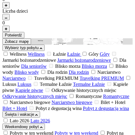
Liczba dzieci
0
Potwierdź
Zobacz mapę
Wybierz typ pobytu
Wellness
Wellness
Łaźnie
Łaźnie
Góry
Góry
Jarmarki bożonarodzeniowe
Jarmarki bożonarodzeniowe
Dla
seniorów
Dla seniorów
Blisko morza
Blisko morza
Blisko
wody
Blisko wody
Dla rodzin
Dla rodzin
Narciarstwo
Narciarstwo
Travelking PREMIUM
Travelking PREMIUM
Luksus
Luksus
Termalne Łaźnie
Termalne Łaźnie
Kąpiele
piwne
Kąpiele piwne
Odkrywanie historycznych miejsc
Odkrywanie historycznych miejsc
Romantyczne
Romantyczne
Narciarstwo biegowe
Narciarstwo biegowe
Bilet + Hotel
Bilet + Hotel
Pobyt z degustacją wina
Pobyt z degustacją wina
Święta i wakacje
Lato 2026
Lato 2026
Weekendowy pobyt
Pobyty w ten weekend
Pobyty w ten weekend
Pobyt na