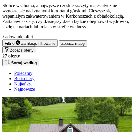
Słońce wschodzi, a najwyższe czeskie szczyty majestatycznie
wznoszą się nad znanymi kurortami górskimi. Cieszysz się
wspaniałym zakwaterowaniem w Karkonoszach z obiadokolacją.
Zastanawiasz się, czy dzisiejszy dzień będzie obejmował wędrówki,
jazdę na nartach lub relaks w strefie wellness.
Ładowanie ofert...
Filtr
0
Zamknąć
filtrowanie
Zobacz mapę
Zobacz oferty
27
oferty
Sortuj według
Polecamy
Bestsellery
Najtańsze
Najnowsze