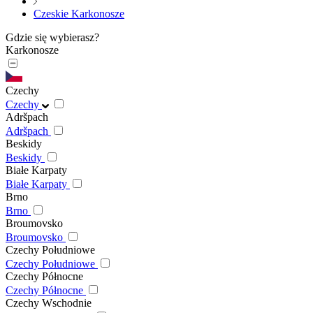
Czeskie Karkonosze
Gdzie się wybierasz?
Karkonosze
Czechy
Czechy
Adršpach
Adršpach
Beskidy
Beskidy
Białe Karpaty
Białe Karpaty
Brno
Brno
Broumovsko
Broumovsko
Czechy Południowe
Czechy Południowe
Czechy Północne
Czechy Północne
Czechy Wschodnie