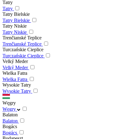
Tatry
Tatry
Tatry Bielskie
Tatry Bielskie
Tatry Niskie
Tatry Niskie
Trenčianské Teplice
Trenčianské Teplice
Turczańskie Cieplice
Turczańskie Cieplice
Velký Meder
Velký Meder
Wielka Fatra
Wielka Fatra
Wysokie Tatry
Wysokie Tatry
Węgry
Węgry
Balaton
Balaton
Bogács
Bogács
Budapeszt