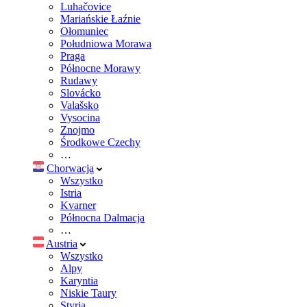
Luhačovice
Mariańskie Łaźnie
Ołomuniec
Południowa Morawa
Praga
Północne Morawy
Rudawy
Slovácko
Valašsko
Vysocina
Znojmo
Środkowe Czechy
…
Chorwacja
Wszystko
Istria
Kvarner
Północna Dalmacja
…
Austria
Wszystko
Alpy
Karyntia
Niskie Taury
Styria