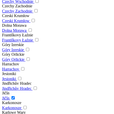
Czechy Wschodnie
Czechy Zachodnie
Czechy Zachodnie
Czeski Krumlow
Czeski Krumlow
Dolna Morawa
Dolna Morawa
Františkovy Łaźnie
Františkovy Łaźnie
Góry Izerskie
Góry Izerskie
Góry Orlickie
Góry Orlickie
Harrachov
Harrachov
Jesioniki
Jesioniki
Jindřichův Hradec
Jindřichův Hradec
Jičín
Jičín
Karkonosze
Karkonosze
Karlowe Wary