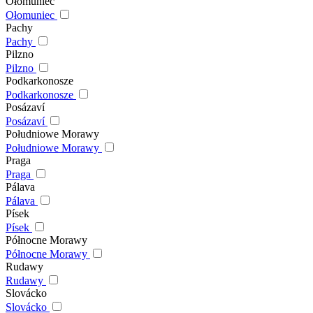
Ołomuniec
Ołomuniec
Pachy
Pachy
Pilzno
Pilzno
Podkarkonosze
Podkarkonosze
Posázaví
Posázaví
Południowe Morawy
Południowe Morawy
Praga
Praga
Pálava
Pálava
Písek
Písek
Północne Morawy
Północne Morawy
Rudawy
Rudawy
Slovácko
Slovácko