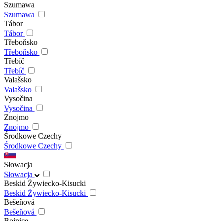
Szumawa
Szumawa
Tábor
Tábor
Třeboňsko
Třeboňsko
Třebíč
Třebíč
Valašsko
Valašsko
Vysočina
Vysočina
Znojmo
Znojmo
Środkowe Czechy
Środkowe Czechy
Słowacja
Słowacja
Beskid Żywiecko-Kisucki
Beskid Żywiecko-Kisucki
Bešeňová
Bešeňová
Bojnice