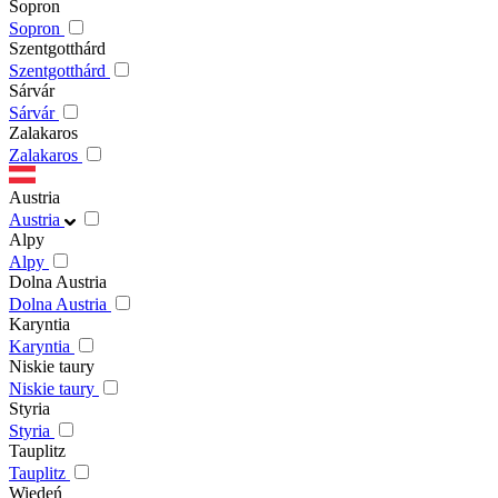
Sopron
Sopron
Szentgotthárd
Szentgotthárd
Sárvár
Sárvár
Zalakaros
Zalakaros
Austria
Austria
Alpy
Alpy
Dolna Austria
Dolna Austria
Karyntia
Karyntia
Niskie taury
Niskie taury
Styria
Styria
Tauplitz
Tauplitz
Wiedeń