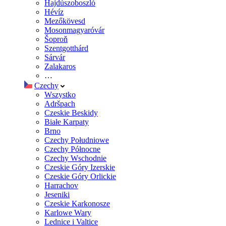
Hajdúszoboszló
Hévíz
Mezőkövesd
Mosonmagyaróvár
Šoproň
Szentgotthárd
Sárvár
Zalakaros
…
Czechy
Wszystko
Adršpach
Czeskie Beskidy
Białe Karpaty
Brno
Czechy Południowe
Czechy Północne
Czechy Wschodnie
Czeskie Góry Izerskie
Czeskie Góry Orlickie
Harrachov
Jeseniki
Czeskie Karkonosze
Karlowe Wary
Lednice i Valtice