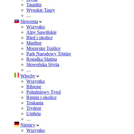
Tauplitz
Wysokie Taury
…
Słowenia
Wszystko
Alpy Sawińskie
Bled i okolice
Maribor
Moravske Toplice
Park Narodowy Triglav
Rogaška Slatina
Słoweńska Styria
…
Włochy
Wszystko
Bibione
Południowy Tyrol
Rimini i okolice
Toskania
Trydent
Umbria
…
Niemcy
Wszystko