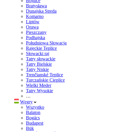
Bojnice
Bratysława
Dunajska Streda
Komarno
Liptów
Orawa
Pieszczany
Podhajska
Południowa Słowacja
Rajeckie Teplice
Słowacki raj
Tatry słowackie
Tatry Bielskie
Tatry Niskie
Trenčianské Teplice
Turczańskie Cieplice
Wielki Meder
Tatry Wysokie
…
Węgry
Wszystko
Balaton
Bogács
Budapest
Bük