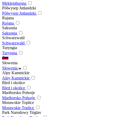
Meklemburgia
Półwysep Jutlandzki
Półwysep Jutlandzki
Rujana
Rujana
Saksonia
Saksonia
Schwarzwald
Schwarzwald
Turyngia
Turyngia
Słowenia
Słowenia
Alpy Kamnickie
Alpy Kamnickie
Bled i okolice
Bled i okolice
Mariborsko Pohorje
Mariborsko Pohorje
Morawskie Toplice
Morawskie Toplice
Park Narodowy Triglav