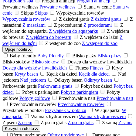
Połączone z spa
Program animacji
Program animacji
Prywatne wellness
Prywatne wellness
Sauna w cenie
Sauna w
cenie
Skipas
Skipas
Wypożyczalnia rowerów
Wypożyczalnia rowerów
Z dziećmi gratis
Z dziećmi gratis
Z
masażami
Z masażami
Z procedurami
Z procedurami
Z
wejściem do aquaparku
Z wejściem do aquaparku
Z wejściem
do browaru
Z wejściem do browaru
Z wejściem do łaźni
Z
wejściem do łaźni
Z wstępem do zoo
Z wstępem do zoo
Opcje hotelu
Baby friendly
Baby friendly
Blisko plaży
Blisko plaży
Blisko stoków
Blisko stoków
Dostęp dla wózków inwalidzkich
Dostęp dla wózków inwalidzkich
Fitness
Fitness
Kryty
basen
Kryty basen
Kącik dla dzieci
Kącik dla dzieci
Nad
jeziorem
Nad jeziorem
Odkryty basen
Odkryty basen
Parkowanie gratis
Parkowanie gratis
Pobyt bez dzieci
Pobyt bez
dzieci
Pobyt z parkingiem
Pobyt z parkingiem
Pobyty
golfowe
Pobyty golfowe
Przechowalnia nart
Przechowalnia nart
Przechowalnia rowerów
Przechowalnia rowerów
Przystanek w pobliżu
Przystanek w pobliżu
W aquaparku
W
aquaparku
Wanna z hydromasażem
Wanna z hydromasażem
Z psem
Z psem
Z psem gratis
Z psem gratis
Z sauną
Z sauną
Korzystna oferta
Oferty urodzinowe
Oferty urodzinowe
Darmowa noc