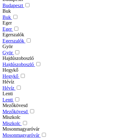
Budapeszt
Buk
Buk
Eger
Eger
Egerszalók
Egerszalók
Györ
Györ
Hajdúszoboszló
Hajdúszoboszló
Hegykő
Hegykő
Hévíz
Hévíz
Lenti
Lenti
Mezőkövesd
Mezőkövesd
Miszkolc
Miszkolc
Mosonmagyaróvár
Mosonmagyaróvár