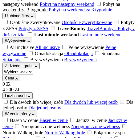
następny weekend
Pobyt na następny weekend
Pobyt na
weekend za 3 tygodnie
Pobyt na weekend za 3 tygodnie
Ulubione filtry
Osobiście zweryfikowane
Osobiście zweryfikowane
Pobyty
z ZFŚS
Pobyty z ZFŚS
TravelBomby
TravelBomby - Pobyty z
dużą zniżką
Last minute weekend
Last minute weekend
Wyżywienie
All inclusive
All inclusive
Pełne wyżywienie
Pełne
wyżywienie
Obiadokolacja
Obiadokolacja
Śniadania
Śniadania
Bez wyżywienia
Bez wyżywienia
Z dziećmi gratis
Cena
0
Zł
4 200
Zł
Liczba osób
Dla dwóch lub więcej osób
Dla dwóch lub więcej osób
Dla
jednej osoby
Dla jednej osoby
W cenie oferty
Basen w cenie
Basen w cenie
Jacuzzi w cenie
Jacuzzi w
cenie
Nieograniczone wellness
Nieograniczone wellness
Nordic Walking hole
Nordic Walking hole
Połączone z spa