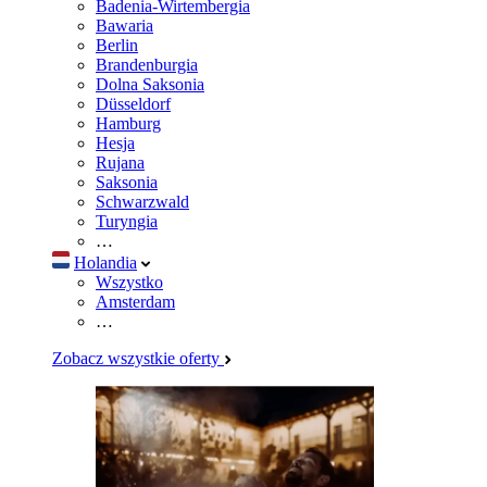
Badenia-Wirtembergia
Bawaria
Berlin
Brandenburgia
Dolna Saksonia
Düsseldorf
Hamburg
Hesja
Rujana
Saksonia
Schwarzwald
Turyngia
…
Holandia
Wszystko
Amsterdam
…
Zobacz wszystkie oferty