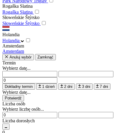
Park Narodowy Triglav
Rogaška Slatina
Rogaška Slatina
Słoweńskie Štýrsko
Słoweńskie Štýrsko
Holandia
Holandia
Amsterdam
Amsterdam
Anuluj wybór
Zamknąć
Termin
Wybierz datę...
Dokładny termin
1 dzień
2 dni
3 dni
7 dni
Wybierz datę...
Potwierdź
Liczba osób
Wybierz liczbę osób...
Liczba dorosłych
0