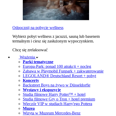
Odpocznij na pobycie wellness
Wybierz pobyt wellness z jacuzzi, sauną lub basenem
termalnym i ciesz się zasłużonym wypoczynkiem.
Chcę się zrelaksować
Wrażenia
Parki tematyczne
Europa-Park: ponad 100 atrakcji + nocleg
Zabawa w Playmobil Funpark + zakwaterowanie
LEGOLAND® Deutschland Resort + pobyt
Koncerty
Backstreet Boys na żywo w Düsseldorfie
Wystawy i ekspozycje
Studia filmowe Harry Potter™ + hotel
Studia filmowe Gry o Tron + hotel premium
Wieczór VIP w studiach Harry'ego Pottera
Muzea
Wizyta w Muzeum Mercedes-Benz