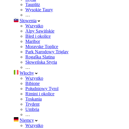
Tauplitz
Wysokie Taury
…
Słowenia
Wszystko
Alpy Sawińskie
Bled i okolice
Maribor
Moravske Toplice
Park Narodowy Triglav
Rogaška Slatina
Słoweńska Styria
…
Włochy
Wszystko
Bibione
Południowy Tyrol
Rimini i okolice
Toskania
Trydent
Umbria
…
Niemcy
Wszystko