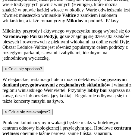
wiele tradycyjnych piwnic winnych (Heuriger), które można
znaleźć w prawie każdej wiosce w okolicy. Warte odwiedzenia jest
również miasteczko winiarskie
Valtice
z zamkiem i salonem
winiarskim, a także romantyczny
Mikulov
u podnóża Pálavy.
Miłośnicy przyrody i aktywnego wypoczynku mogą wybrać się do
Narodowego Parku Podyjí
, gdzie znajdują się dziesiątki szlaków
pieszych i rowerowych z pięknymi widokami na dolinę rzeki Dyje.
Obszar Lednice-Valtice jest również popularnym celem podróży z
rozległymi parkami, stawami i zabytkami, idealnymi na
jednodniową wycieczkę.
Co ci się spodoba?
W eleganckiej restauracji hotelu można delektować się
pysznymi
daniami przygotowanymi z regionalnych składników
i winami z
regionu winiarskiego Weinviertel. Przytulny
lobby bar
zaprasza na
kawę, deser lub orzeźwiający koktajl. Regularnie odbywają się tu
także koncerty muzyki na żywo.
Gdzie się zrelaksujesz?
Punktem kulminacyjnym wakacji będzie relaks w hotelowym
centrum odnowy biologicznej i przyległym spa. Hotelowe
centrum
wellness
obejmuje łaźnię parową, saunę fińską, sanarium,