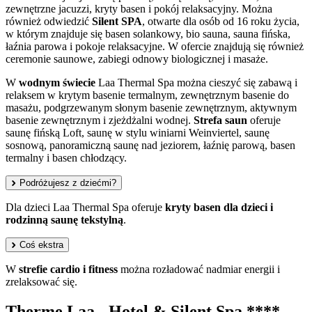
zewnętrzne jacuzzi, kryty basen i pokój relaksacyjny. Można
również odwiedzić
Silent SPA
, otwarte dla osób od 16 roku życia,
w którym znajduje się basen solankowy, bio sauna, sauna fińska,
łaźnia parowa i pokoje relaksacyjne. W ofercie znajdują się również
ceremonie saunowe, zabiegi odnowy biologicznej i masaże.
W
wodnym świecie
Laa Thermal Spa można cieszyć się zabawą i
relaksem w krytym basenie termalnym, zewnętrznym basenie do
masażu, podgrzewanym słonym basenie zewnętrznym, aktywnym
basenie zewnętrznym i zjeżdżalni wodnej.
Strefa saun
oferuje
saunę fińską Loft, saunę w stylu winiarni Weinviertel, saunę
sosnową, panoramiczną saunę nad jeziorem, łaźnię parową, basen
termalny i basen chłodzący.
Podróżujesz z dziećmi?
Dla dzieci Laa Thermal Spa oferuje
kryty basen dla dzieci i
rodzinną saunę tekstylną
.
Coś ekstra
W
strefie cardio i fitness
można rozładować nadmiar energii i
zrelaksować się.
Therme Laa - Hotel & Silent Spa ****