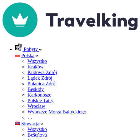
Pobyty
Polska
Wszystko
Kraków
Kudowa Zdrój
Lądek Zdrój
Polanica Zdrój
Beskidy
Karkonosze
Polskie Tatry
Wrocław
Wybrzeże Morza Bałtyckiego
…
Słowacja
Wszystko
Bešeňová