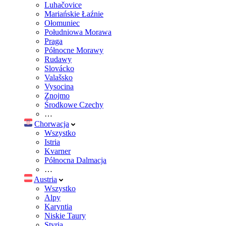
Luhačovice
Mariańskie Łaźnie
Ołomuniec
Południowa Morawa
Praga
Północne Morawy
Rudawy
Slovácko
Valašsko
Vysocina
Znojmo
Środkowe Czechy
…
Chorwacja
Wszystko
Istria
Kvarner
Północna Dalmacja
…
Austria
Wszystko
Alpy
Karyntia
Niskie Taury
Styria