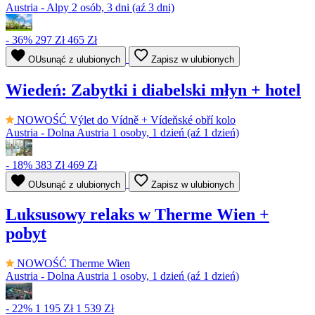
Austria - Alpy
2 osób, 3 dni (aź 3 dni)
- 36%
297 Zł
465 Zł
OUsunąć z ulubionych
Zapisz w ulubionych
Wiedeń: Zabytki i diabelski młyn + hotel
NOWOŚĆ
Výlet do Vídně + Vídeňské obří kolo
Austria - Dolna Austria
1 osoby, 1 dzień (aź 1 dzień)
- 18%
383 Zł
469 Zł
OUsunąć z ulubionych
Zapisz w ulubionych
Luksusowy relaks w Therme Wien +
pobyt
NOWOŚĆ
Therme Wien
Austria - Dolna Austria
1 osoby, 1 dzień (aź 1 dzień)
- 22%
1 195 Zł
1 539 Zł