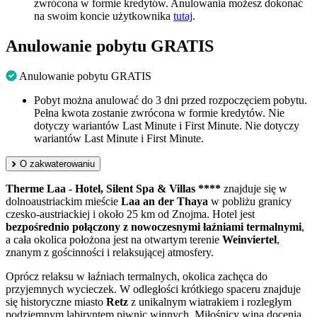
zwrócona w formie kredytów. Anulowania możesz dokonać
na swoim koncie użytkownika
tutaj
.
Anulowanie pobytu GRATIS
Anulowanie pobytu GRATIS
Pobyt można anulować do 3 dni przed rozpoczęciem pobytu.
Pełna kwota zostanie zwrócona w formie kredytów. Nie
dotyczy wariantów Last Minute i First Minute. Nie dotyczy
wariantów Last Minute i First Minute.
O zakwaterowaniu
Therme Laa - Hotel, Silent Spa & Villas ****
znajduje się w
dolnoaustriackim mieście
Laa an der Thaya
w pobliżu granicy
czesko-austriackiej i około 25 km od Znojma. Hotel jest
bezpośrednio połączony z nowoczesnymi łaźniami termalnymi
,
a cała okolica położona jest na otwartym terenie
Weinviertel
,
znanym z gościnności i relaksującej atmosfery.
Oprócz relaksu w łaźniach termalnych, okolica zachęca do
przyjemnych wycieczek. W odległości krótkiego spaceru znajduje
się historyczne miasto
Retz
z unikalnym wiatrakiem i rozległym
podziemnym labiryntem piwnic winnych. Miłośnicy wina docenią