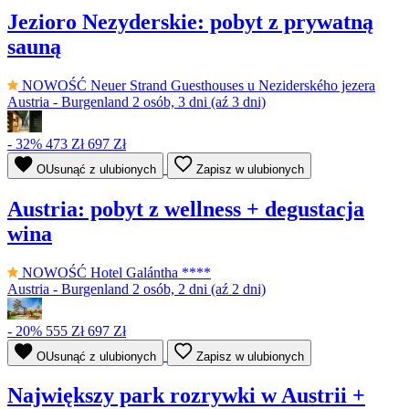
Jezioro Nezyderskie: pobyt z prywatną
sauną
NOWOŚĆ
Neuer Strand Guesthouses u Neziderského jezera
Austria - Burgenland
2 osób, 3 dni (aź 3 dni)
- 32%
473 Zł
697 Zł
OUsunąć z ulubionych
Zapisz w ulubionych
Austria: pobyt z wellness + degustacja
wina
NOWOŚĆ
Hotel Galántha ****
Austria - Burgenland
2 osób, 2 dni (aź 2 dni)
- 20%
555 Zł
697 Zł
OUsunąć z ulubionych
Zapisz w ulubionych
Największy park rozrywki w Austrii +