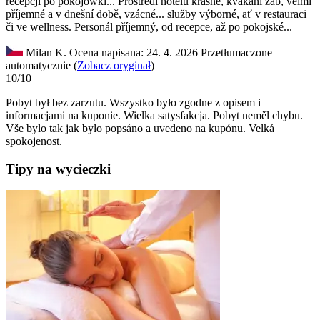
recepcji po pokojówki...
Prostředí hotelu krásné, kvákání žab, velmi
příjemné a v dnešní době, vzácné... služby výborné, ať v restauraci
či ve wellness. Personál příjemný, od recepce, až po pokojské...
Milan K.
Ocena napisana: 24. 4. 2026
Przetłumaczone
automatycznie (
Zobacz oryginał
)
10/10
Pobyt był bez zarzutu. Wszystko było zgodne z opisem i
informacjami na kuponie. Wielka satysfakcja.
Pobyt neměl chybu.
Vše bylo tak jak bylo popsáno a uvedeno na kupónu. Velká
spokojenost.
Tipy na wycieczki