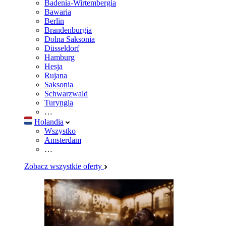
Badenia-Wirtembergia
Bawaria
Berlin
Brandenburgia
Dolna Saksonia
Düsseldorf
Hamburg
Hesja
Rujana
Saksonia
Schwarzwald
Turyngia
…
Holandia
Wszystko
Amsterdam
…
Zobacz wszystkie oferty