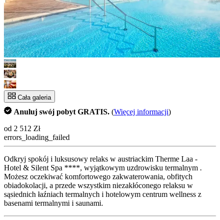
Cała galeria
Anuluj swój pobyt GRATIS.
(
Więcej informacji
)
od 2 512 Zł
errors_loading_failed
Odkryj spokój i luksusowy relaks w austriackim Therme Laa -
Hotel & Silent Spa ****, wyjątkowym uzdrowisku termalnym .
Możesz oczekiwać komfortowego zakwaterowania, obfitych
obiadokolacji, a przede wszystkim niezakłóconego relaksu w
sąsiednich łaźniach termalnych i hotelowym centrum wellness z
basenami termalnymi i saunami.