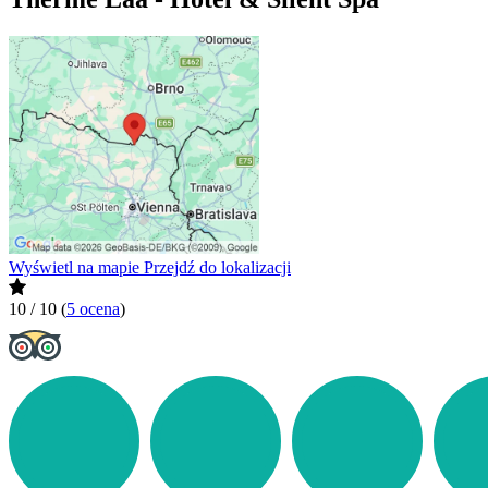
Wyświetl na mapie
Przejdź do lokalizacji
10 / 10
(
5 ocena
)