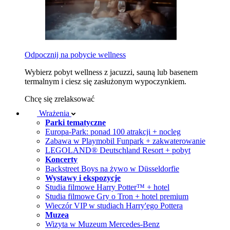
Odpocznij na pobycie wellness
Wybierz pobyt wellness z jacuzzi, sauną lub basenem
termalnym i ciesz się zasłużonym wypoczynkiem.
Chcę się zrelaksować
Wrażenia
Parki tematyczne
Europa-Park: ponad 100 atrakcji + nocleg
Zabawa w Playmobil Funpark + zakwaterowanie
LEGOLAND® Deutschland Resort + pobyt
Koncerty
Backstreet Boys na żywo w Düsseldorfie
Wystawy i ekspozycje
Studia filmowe Harry Potter™ + hotel
Studia filmowe Gry o Tron + hotel premium
Wieczór VIP w studiach Harry'ego Pottera
Muzea
Wizyta w Muzeum Mercedes-Benz