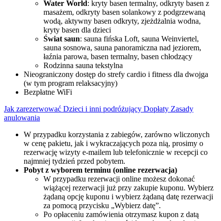
Water World
: kryty basen termalny, odkryty basen z
masażem, odkryty basen solankowy z podgrzewaną
wodą, aktywny basen odkryty, zjeżdżalnia wodna,
kryty basen dla dzieci
Świat saun
: sauna fińska Loft, sauna Weinviertel,
sauna sosnowa, sauna panoramiczna nad jeziorem,
łaźnia parowa, basen termalny, basen chłodzący
Rodzinna sauna tekstylna
Nieograniczony dostęp do strefy cardio i fitness dla dwojga
(w tym program relaksacyjny)
Bezpłatne WiFi
Jak zarezerwować
Dzieci i inni podróżujący
Dopłaty
Zasady
anulowania
W przypadku korzystania z zabiegów, zarówno wliczonych
w cenę pakietu, jak i wykraczających poza nią, prosimy o
rezerwację wizyty e-mailem lub telefonicznie w recepcji co
najmniej tydzień przed pobytem.
Pobyt z wyborem terminu (online rezerwacja)
W przypadku rezerwacji online możesz dokonać
wiążącej rezerwacji już przy zakupie kuponu. Wybierz
żądaną opcję kuponu i wybierz żądaną datę rezerwacji
za pomocą przycisku „Wybierz datę”.
Po opłaceniu zamówienia otrzymasz kupon z datą