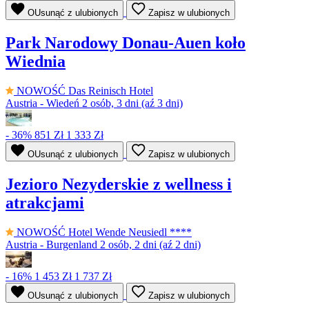
OUsunąć z ulubionych
Zapisz w ulubionych
Park Narodowy Donau-Auen koło
Wiednia
NOWOŚĆ
Das Reinisch Hotel
Austria - Wiedeń
2 osób, 3 dni (aź 3 dni)
- 36%
851 Zł
1 333 Zł
OUsunąć z ulubionych
Zapisz w ulubionych
Jezioro Nezyderskie z wellness i
atrakcjami
NOWOŚĆ
Hotel Wende Neusiedl ****
Austria - Burgenland
2 osób, 2 dni (aź 2 dni)
- 16%
1 453 Zł
1 737 Zł
OUsunąć z ulubionych
Zapisz w ulubionych