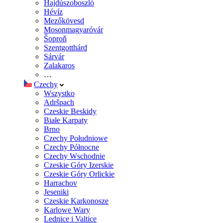
Hajdúszoboszló
Hévíz
Mezőkövesd
Mosonmagyaróvár
Šoproň
Szentgotthárd
Sárvár
Zalakaros
…
Czechy
Wszystko
Adršpach
Czeskie Beskidy
Białe Karpaty
Brno
Czechy Południowe
Czechy Północne
Czechy Wschodnie
Czeskie Góry Izerskie
Czeskie Góry Orlickie
Harrachov
Jeseniki
Czeskie Karkonosze
Karlowe Wary
Lednice i Valtice