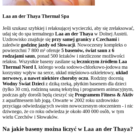
Laa an der Thaya Thermal Spa
Jeśli szukasz szybkiej i relaksującej wycieczki, aby się zrelaksować,
udaj się do spa termalnego
Laa an der Thaya
w Dolnej Austrii.
Uzdrowisko znajduje się
przy samej granicy z Czechami
i
zaledwie
godzinę jazdy od Słowacji
. Nowoczesny kompleks o
powierzchni 7 800 m² oferuje
5 basenów, świat saun z 6
rodzajami saun
, ponad 500 leżaków i niezliczone możliwości
relaksu. Wszystkie baseny zasilane są
leczniczym źródłem Laa
Thermal Nord I
, którego woda sodowo-chlorkowo-jodowa ma
korzystny wpływ na serce, układ mięśniowo-szkieletowy,
układ
nerwowy, a nawet niektóre choroby oczu
. Rodziny docenią
Wodny Świat Dzieci
z dziką rzeką, płytkim basenem dla dzieci
(tylko 30 cm), rodzinną sauną tekstylną i programem animacyjnym,
podczas gdy dorośli będą cieszyć się
Programem Fitness & Aktiv
z aquafitnessem lub jogą. Otwarte w 2002 roku uzdrowisko
przyciąga odwiedzających swoim nowoczesnym otoczeniem - i nic
dziwnego, że co roku odwiedza je około 400 000 osób, w tym
wielu Czechów i Słowaków.
Na jakie baseny można liczyć w Laa an der Thaya?