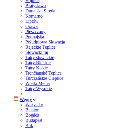
Bojnice
Bratysława
Dunajska Streda
Komarno
Liptów
Orawa
Pieszczany
Podhajska
Południowa Słowacja
Rajeckie Teplice
Słowacki raj
Tatry słowackie
Tatry Bielskie
Tatry Niskie
Trenčianské Teplice
Turczańskie Cieplice
Wielki Meder
Tatry Wysokie
…
Węgry
Wszystko
Balaton
Bogács
Budapest
Bük