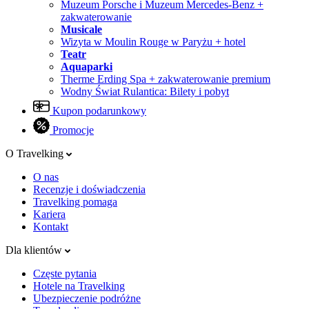
Muzeum Porsche i Muzeum Mercedes-Benz +
zakwaterowanie
Musicale
Wizyta w Moulin Rouge w Paryżu + hotel
Teatr
Aquaparki
Therme Erding Spa + zakwaterowanie premium
Wodny Świat Rulantica: Bilety i pobyt
Kupon podarunkowy
Promocje
O Travelking
O nas
Recenzje i doświadczenia
Travelking pomaga
Kariera
Kontakt
Dla klientów
Częste pytania
Hotele na Travelking
Ubezpieczenie podróżne