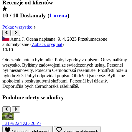
Recenzje od klientów
10 / 10
Doskonały
(
1 ocena
)
Pokaż wszystko
Anna J.
Ocena napisana: 9. 4. 2023
Przetłumaczone
automatycznie (
Zobacz oryginał
)
10/10
Otoczenie hotelu było miłe. Pobyt zgodny z opisem. Otrzymaliśmy
wszystko. Byliśmy zadowoleni ze świadczonych usług. Personel
był niesamowity. Polecam Černohorská raseliniste.
Prostředí hotelu
bylo hezké. Pobyt odpovídal popisu. Obdrželi jsme vše. Byli jsme
spokojení s poskytnutými službami. Personál byl úžasný.
Doporučila bych Černohorská rašeliniště.
Podobne oferty w okolicy
- 31%
224 Zł
326 Zł
OUsunąć z ulubionych
Zapisz w ulubionych