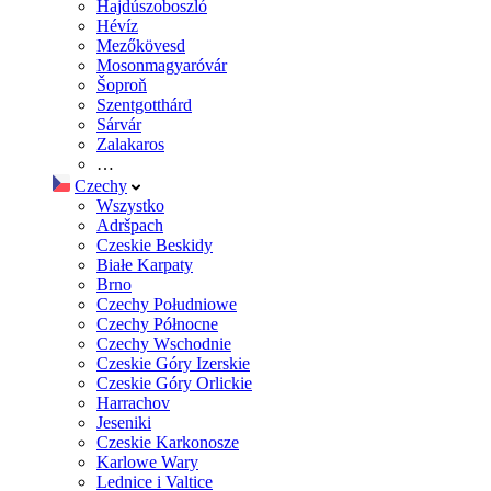
Hajdúszoboszló
Hévíz
Mezőkövesd
Mosonmagyaróvár
Šoproň
Szentgotthárd
Sárvár
Zalakaros
…
Czechy
Wszystko
Adršpach
Czeskie Beskidy
Białe Karpaty
Brno
Czechy Południowe
Czechy Północne
Czechy Wschodnie
Czeskie Góry Izerskie
Czeskie Góry Orlickie
Harrachov
Jeseniki
Czeskie Karkonosze
Karlowe Wary
Lednice i Valtice