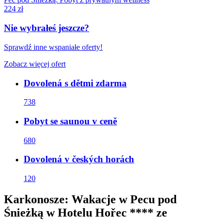
224 zł
Nie wybrałeś jeszcze?
Sprawdź inne wspaniałe oferty!
Zobacz więcej ofert
Dovolená s dětmi zdarma
738
Pobyt se saunou v ceně
680
Dovolená v českých horách
120
Karkonosze: Wakacje w Pecu pod
Śnieżką w Hotelu Hořec **** ze