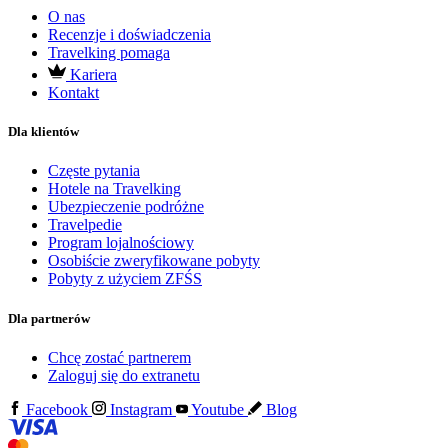
O nas
Recenzje i doświadczenia
Travelking pomaga
Kariera
Kontakt
Dla klientów
Częste pytania
Hotele na Travelking
Ubezpieczenie podróżne
Travelpedie
Program lojalnościowy
Osobiście zweryfikowane pobyty
Pobyty z użyciem ZFŚS
Dla partnerów
Chcę zostać partnerem
Zaloguj się do extranetu
Facebook
Instagram
Youtube
Blog