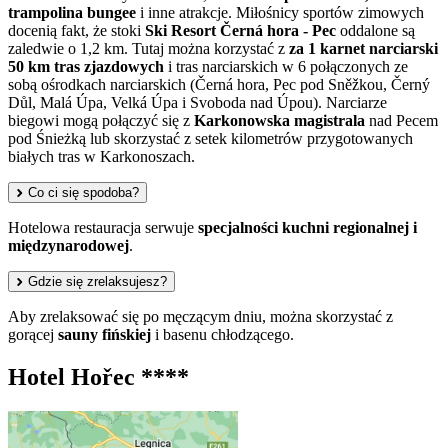
trampolina bungee
i inne atrakcje. Miłośnicy sportów zimowych
docenią fakt, że stoki
Ski Resort Černá hora - Pec
oddalone są
zaledwie o 1,2 km. Tutaj można korzystać z
za 1 karnet narciarski
50 km tras zjazdowych
i tras narciarskich w 6 połączonych ze
sobą ośrodkach narciarskich (Černá hora, Pec pod Sněžkou, Černý
Důl, Malá Úpa, Velká Úpa i Svoboda nad Úpou). Narciarze
biegowi mogą połączyć się z
Karkonowska magistrala
nad Pecem
pod Śnieżką lub skorzystać z setek kilometrów przygotowanych
białych tras w Karkonoszach.
Co ci się spodoba?
Hotelowa restauracja serwuje
specjalności kuchni regionalnej i
międzynarodowej
.
Gdzie się zrelaksujesz?
Aby zrelaksować się po męczącym dniu, można skorzystać z
gorącej
sauny fińskiej
i basenu chłodzącego.
Hotel Hořec ****