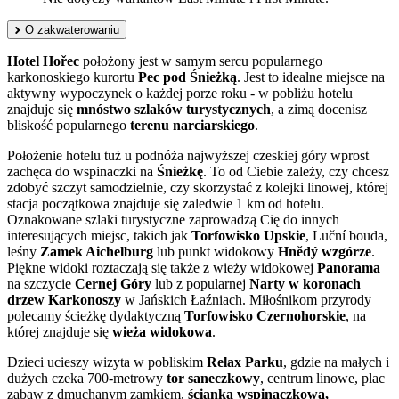
O zakwaterowaniu
Hotel Hořec
położony jest w samym sercu popularnego
karkonoskiego kurortu
Pec pod Śnieżką
. Jest to idealne miejsce na
aktywny wypoczynek o każdej porze roku - w pobliżu hotelu
znajduje się
mnóstwo szlaków turystycznych
, a zimą docenisz
bliskość popularnego
terenu narciarskiego
.
Położenie hotelu tuż u podnóża najwyższej czeskiej góry wprost
zachęca do wspinaczki na
Śnieżkę
. To od Ciebie zależy, czy chcesz
zdobyć szczyt samodzielnie, czy skorzystać z kolejki linowej, której
stacja początkowa znajduje się zaledwie 1 km od hotelu.
Oznakowane szlaki turystyczne zaprowadzą Cię do innych
interesujących miejsc, takich jak
Torfowisko Upskie
, Luční bouda,
leśny
Zamek Aichelburg
lub punkt widokowy
Hnědý wzgórze
.
Piękne widoki roztaczają się także z wieży widokowej
Panorama
na szczycie
Cernej Góry
lub z popularnej
Narty w koronach
drzew Karkonoszy
w Jańskich Łaźniach. Miłośnikom przyrody
polecamy ścieżkę dydaktyczną
Torfowisko Czernohorskie
, na
której znajduje się
wieża widokowa
.
Dzieci ucieszy wizyta w pobliskim
Relax Parku
, gdzie na małych i
dużych czeka 700-metrowy
tor saneczkowy
, centrum linowe, plac
zabaw z dmuchanym zamkiem,
ścianka wspinaczkowa,