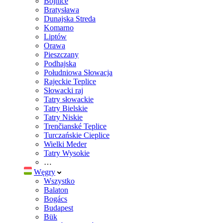
Bojnice
Bratysława
Dunajska Streda
Komarno
Liptów
Orawa
Pieszczany
Podhajska
Południowa Słowacja
Rajeckie Teplice
Słowacki raj
Tatry słowackie
Tatry Bielskie
Tatry Niskie
Trenčianské Teplice
Turczańskie Cieplice
Wielki Meder
Tatry Wysokie
…
Węgry
Wszystko
Balaton
Bogács
Budapest
Bük