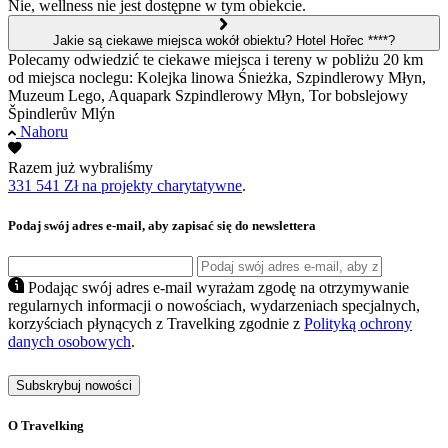
Nie, wellness nie jest dostępne w tym obiekcie.
Jakie są ciekawe miejsca wokół obiektu? Hotel Hořec ****?
Polecamy odwiedzić te ciekawe miejsca i tereny w pobliżu 20 km
od miejsca noclegu: Kolejka linowa Śnieżka, Szpindlerowy Młyn,
Muzeum Lego, Aquapark Szpindlerowy Młyn, Tor bobslejowy
Špindlerův Mlýn
Nahoru
Razem już wybraliśmy
331 541 Zł na projekty charytatywne
.
Podaj swój adres e-mail, aby zapisać się do newslettera
Podając swój adres e-mail wyrażam zgodę na otrzymywanie
regularnych informacji o nowościach, wydarzeniach specjalnych,
korzyściach płynących z Travelking zgodnie z
Polityką ochrony
danych osobowych
.
Subskrybuj nowości
O Travelking