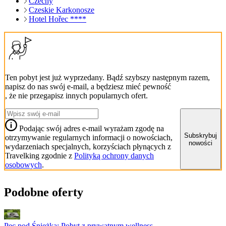
Czechy
Czeskie Karkonosze
Hotel Hořec ****
Ten pobyt jest już wyprzedany. Bądź szybszy następnym razem,
napisz do nas swój e-mail, a będziesz mieć pewność
, że nie przegapisz innych popularnych ofert.
Podając swój adres e-mail wyrażam zgodę na
Subskrybuj
otrzymywanie regularnych informacji o nowościach,
nowości
wydarzeniach specjalnych, korzyściach płynących z
Travelking zgodnie z
Polityką ochrony danych
osobowych
.
Podobne oferty
Pec pod Śnieżką: Pobyt z prywatnym wellness