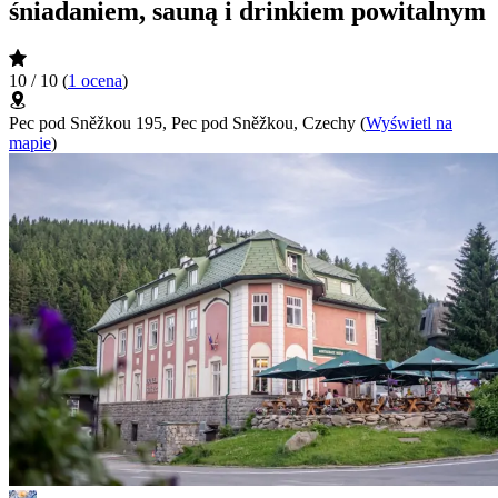
śniadaniem, sauną i drinkiem powitalnym
10 / 10
(
1 ocena
)
Pec pod Sněžkou 195, Pec pod Sněžkou, Czechy
(
Wyświetl na
mapie
)