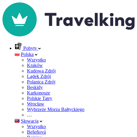
Pobyty
Polska
Wszystko
Kraków
Kudowa Zdrój
Lądek Zdrój
Polanica Zdrój
Beskidy
Karkonosze
Polskie Tatry
Wrocław
Wybrzeże Morza Bałtyckiego
…
Słowacja
Wszystko
Bešeňová