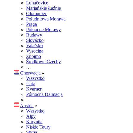
Luhačovice
Mariańskie Łaźnie
Ołomuniec
Południowa Morawa
Praga
Północne Morawy
Rudawy
Slovácko
Valašsko
Vysocina
Znojmo
Środkowe Czechy
…
Chorwacja
Wszystko
Istria
Kvarner
Północna Dalmacja
…
Austria
Wszystko
Alpy
Karyntia
Niskie Taury
Styria