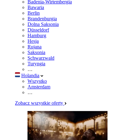
Badenia-Wirtembergia
Bawaria
Berlin
Brandenburgia
Dolna Saksonia
Düsseldorf
Hamburg
Hesja
Rujana
Saksonia
Schwarzwald
Turyngia
…
Holandia
Wszystko
Amsterdam
…
Zobacz wszystkie oferty