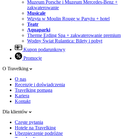
Muzeum Porsche i Muzeum Mercedes-Benz +
zakwaterowanie
Musicale
Wizyta w Moulin Rouge w Paryżu + hotel
Teatr
Aquaparki
Therme Erding Spa + zakwaterowanie premium
Wodny Świat Rulantica: Bilety i pobyt
Kupon podarunkowy
Promocje
O Travelking
O nas
Recenzje i doświadczenia
Travelking pomaga
Kariera
Kontakt
Dla klientów
Częste pytania
Hotele na Travelking
Ubezpieczenie podróżne