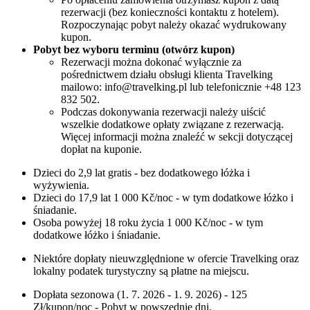
rezerwacji (bez konieczności kontaktu z hotelem).
Rozpoczynając pobyt należy okazać wydrukowany
kupon.
Pobyt bez wyboru terminu (otwórz kupon)
Rezerwacji można dokonać wyłącznie za
pośrednictwem działu obsługi klienta Travelking
mailowo: info@travelking.pl lub telefonicznie +48 123
832 502.
Podczas dokonywania rezerwacji należy uiścić
wszelkie dodatkowe opłaty związane z rezerwacją.
Więcej informacji można znaleźć w sekcji dotyczącej
dopłat na kuponie.
Dzieci do 2,9 lat gratis - bez dodatkowego łóżka i
wyżywienia.
Dzieci do 17,9 lat 1 000 Kč/noc - w tym dodatkowe łóżko i
śniadanie.
Osoba powyżej 18 roku życia 1 000 Kč/noc - w tym
dodatkowe łóżko i śniadanie.
Niektóre dopłaty nieuwzględnione w ofercie Travelking oraz
lokalny podatek turystyczny są płatne na miejscu.
Dopłata sezonowa (1. 7. 2026 - 1. 9. 2026) - 125
Zł/kupon/noc - Pobyt w powszednie dni.