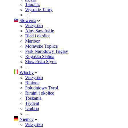
Tauplitz
Wysokie Taury
…
Słowenia
Wszystko
Alpy Sawińskie
Bled i okolice
Maribor
Moravske Toplice
Park Narodowy Triglav
Rogaška Slatina
Słoweńska Styria
…
Włochy
Wszystko
Bibione
Południowy Tyrol
Rimini i okolice
Toskania
Trydent
Umbria
…
Niemcy
Wszystko